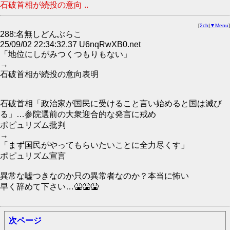
石破首相が続投の意向 ..
[
2ch
|
▼Menu
]
288:名無しどんぶらこ
25/09/02 22:34:32.37 U6nqRwXB0.net
「地位にしがみつくつもりもない」
→
石破首相が続投の意向表明
石破首相「政治家が国民に受けること言い始めると国は滅び
る」…参院選前の大衆迎合的な発言に戒め
ポピュリズム批判
→
「まず国民がやってもらいたいことに全力尽くす」
ポピュリズム宣言
異常な嘘つきなのか只の異常者なのか？本当に怖い
早く辞めて下さい…🤮🤮🤮
次ページ