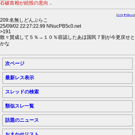
石破首相が続投の意向 ..
[
2ch
|
▼Menu
]
209:名無しどんぶらこ
25/09/02 22:27:22.99 NNucPB5c0.net
>191
散々賛成して５％→１０％容認したあほ国民７割が今更戻せと
かな
次ページ
最新レス表示
スレッドの検索
類似スレ一覧
話題のニュース
おまかせリスト