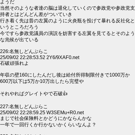
ようだ
当然そのような者達の脳は退化していくので参政党や参政党支
持者とはどんどん差がついていき
行き着く先は昔の左翼のように火炎瓶を投げて暴れる反社化と
いうところだろう
今ですら参政党議員の演説を妨害する左翼を見てるとそのよう
な兆候が出ている
226:名無しどんぶらこ
25/09/02 22:28:53.52 2Y6/9XAF0.net
石破頑張れよ
年収の壁160にしたんだし後は給付所得制限付きで1000万か
600万以下は5万か10万出したら完璧や
それやればグレイトやで石破👍
227:名無しどんぶらこ
25/09/02 22:28:59.25 W3SEMu+R0.net
まじで社会保険料とかどうにかならんかな
一年で一回行くか行かないかくらいなんよ？