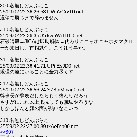
309:名無しどんぶらこ
25/09/02 22:36:26.58 DWpVOrvT0.net
選挙で勝つまで辞めません
310:名無しどんぶらこ
25/09/02 22:36:35.35 kwpWzHDf0.net
石破暗殺→JICAは即時解体→代わりにニャホニャホタマクロ
ーが来日し、首相就任。こうゆう事か。
311:名無しどんぶらこ
25/09/02 22:36:41.71 UPjiEsJD0.net
総理の座にいることに全力尽くす
312:名無しどんぶらこ
25/09/02 22:36:56.24 SZ8mMmag0.net
幹事長が辞表だしたらもう終わりだろう
さすがにこれ以上抵抗しても無駄やろうな
しかしほんと顔の面が熱いなこいつ
313:名無しどんぶらこ
25/09/02 22:37:00.89 tkAeIYb00.net
>>307