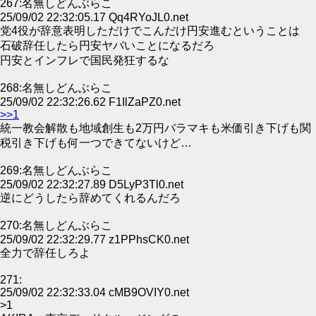
267:名無しどんぶらこ
25/09/02 22:32:05.17 Qq4RYoJL0.net
党4役が辞意表明しただけでこんだけ円安進むということは
石破辞任したら円安ヤバいことになるだろ
円安とインフレで国民発狂するな
268:名無しどんぶらこ
25/09/02 22:32:26.62 F1IlZaPZ0.net
>>1
統一教会解散も地域創生も2万円バラマキも米価引き下げも関
税引き下げも何一つできてないけど…
269:名無しどんぶらこ
25/09/02 22:32:27.89 D5LyP3Tl0.net
逆にどうしたら辞めてくれるんだろ
270:名無しどんぶらこ
25/09/02 22:32:29.77 z1PPhsCK0.net
全力で辞任しろよ
271:
25/09/02 22:32:33.04 cMB9OVIY0.net
>1