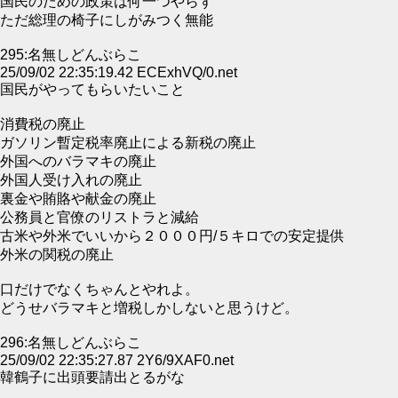
国民のための政策は何一つやらず
ただ総理の椅子にしがみつく無能
295:名無しどんぶらこ
25/09/02 22:35:19.42 ECExhVQ/0.net
国民がやってもらいたいこと
消費税の廃止
ガソリン暫定税率廃止による新税の廃止
外国へのバラマキの廃止
外国人受け入れの廃止
裏金や賄賂や献金の廃止
公務員と官僚のリストラと減給
古米や外米でいいから２０００円/５キロでの安定提供
外米の関税の廃止
口だけでなくちゃんとやれよ。
どうせバラマキと増税しかしないと思うけど。
296:名無しどんぶらこ
25/09/02 22:35:27.87 2Y6/9XAF0.net
韓鶴子に出頭要請出とるがな