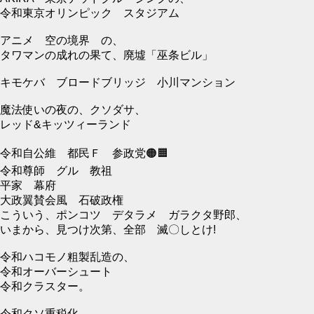
令和東京オリンピック スタジアム
アニメ 空の境界 の、
タワマンの成れの果て、廃墟「巫条ビル」
キモケバ ブロードブリッジ 小川マンション
魔法使いの夜の、クソダサ、
レッド&キッツィーランド
令和自公維 都民Ｆ 参政党🟠🟧
令和尊師 グル 教祖
平家 幕府
大政翼賛会風 石破政権
こういう、ポンコツ デタラメ ガラクタ野郎、
いまから、見つけ次第、全部 滅〇しとけ!
令和ハコモノ粗製乱造の、
令和オーバーシュート
令和クラスター。
令和クソ重税化