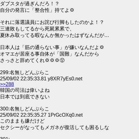
ダブスタが過ぎんだろ！？
自分の発言に「整合性」持てよ💢
それに落選議員にお詫び行脚もしたのかよ！？
三連敗もしてるから死屍累累で、
夏休み取ってる暇なんか無かったはずなんだが…
日本人は「筋の通らない事」が嫌いなんだよ💢
オマエが居座る事自体が「国難」なんだから
さっさと辞めてくれ💢💢💢😡
299:名無しどんぶらこ
25/09/02 22:35:33.81 y8XR7yEs0.net
>>288
韓国の司法は偉いよね
日本では到底できない
300:名無しどんぶらこ
25/09/02 22:35:35.27 1PrGcOXq0.net
このままも嫌だけど
セクシーがなってもメガネが復活しても困るしな