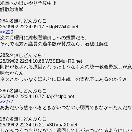
米軍への思いやり予算中止
解散総選挙
284:名無しどんぶらこ
25/09/02 22:34:05.17 PklgNWxb0.net
>>220
次の月曜日に総裁選前倒しへの投票だろ。
それで地方と議員の過半数が賛成なら、石破は解任。
285:名無しどんぶらこ
25/09/02 22:34:10.66 W3SEMu+R0.net
阿部が殺される原因となったようなもんの統一教会野放しが意
味わからん
ネタとかじゃなくほんとに日本統一の支配下にあるのか？w
286:名無しどんぶらこ
25/09/02 22:34:10.77 8Ajx7cIp0.net
>>277
ああだから然るべきときがいつなのか明言できなかったんだな
287:名無しどんぶらこ
25/09/02 22:34:16.21 rv3UVuaX0.net
しがみつくつもりはない、遠回しでしがみついてるようにしか