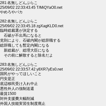
281:名無しどんぶらこ
25/09/02 22:33:43.45 T/MiQYaO0.net
やめろやバカ
282:名無しどんぶらこ
25/09/02 22:33:45.18 zgXagKLD0.net
臨時総裁選が決定する
石破が不出馬になると
党則により、石破内閣が総辞職する
総辞職しても暫定内閣になる
新総裁が、総理大臣になる
その前に解散すると除名だよ
283:名無しどんぶらこ
25/09/02 22:33:57.42 y8XR7yEs0.net
国民がやってほしいこと
円安是正
底辺移民受け入れ中止
悪性外人の強制送還
最賃1500
対外支援費大幅削減
外国人技能実習生制度廃止