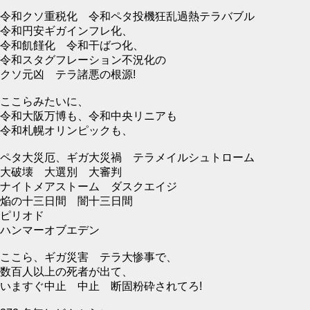
令和クソ重税化 令和ペタ投機狂乱過熱テラバブル
令和円安ギガインフレ化、
令和飢饉化 令和干ばつ化、
令和スタグフレーション不況化の
クソ元凶 テラ諸悪の根源!
ここらみたいに、
令和大阪万博も、令和中央リニアも
令和札幌オリンピックも、
ペタ大災厄、ギガ大災禍 テラメイルシュトローム
大破壊 大選別 大審判
ナイトメアストーム ダスクエイジ
焔の十三日間 闇十三日間
ピリオド
ハンマーオブエデン
ここら、ギガ災害 テラ大惨事で、
数百人以上の死者が出て、
いますぐ中止 中止 断固粉砕されてろ!