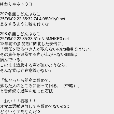
終わりやネトウヨ
297:名無しどんぶらこ
25/09/02 22:35:32.74 4j08Ve1y0.net
息をするように嘘を付くな
298:名無しどんぶらこ
25/09/02 22:35:33.51 nNl5MHKE0.net
18年前の参院選に敗北した安倍に、
「責任を取るべき人が取らないのは組織ではない。
その責任を追及する声が上がらない組織は
病んでいる。
このまま追及する声が無いようなら、
そんな党は存在意義がない」
「私だったら即座に辞めて、
落ちた人のところに謝って回る。（中略）」
と舌鋒鋭く退陣を迫った石破…
…おい！！石破！！
オマエ選挙連敗しても辞めてないのは、
どういう了見なんだ💢