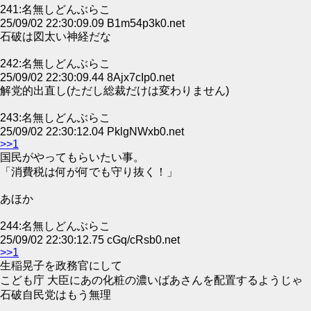
241:名無しどんぶらこ
25/09/02 22:30:09.09 B1m54p3k0.net
石破は図太い神経だな
242:名無しどんぶらこ
25/09/02 22:30:09.44 8Ajx7cIp0.net
解党的出直し(ただし総裁だけは変わりません)
243:名無しどんぶらこ
25/09/02 22:30:12.04 PklgNWxb0.net
>>1
国民がやってもらいたい事。
「消費税は何が何でも守り抜く！」
あほか
244:名無しどんぶらこ
25/09/02 22:30:12.75 cGq/cRsb0.net
>>1
生稲晃子を政務官にして
こども庁 大臣にあの化粧の濃いばあさんを配置するようじゃ
石破自民党はもう無理