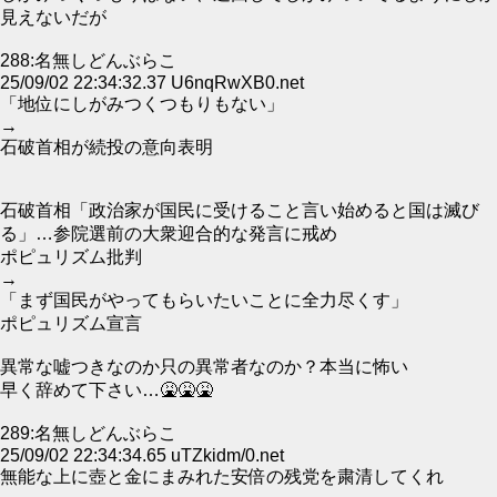
見えないだが
288:名無しどんぶらこ
25/09/02 22:34:32.37 U6nqRwXB0.net
「地位にしがみつくつもりもない」
→
石破首相が続投の意向表明
石破首相「政治家が国民に受けること言い始めると国は滅び
る」…参院選前の大衆迎合的な発言に戒め
ポピュリズム批判
→
「まず国民がやってもらいたいことに全力尽くす」
ポピュリズム宣言
異常な嘘つきなのか只の異常者なのか？本当に怖い
早く辞めて下さい…🤮🤮🤮
289:名無しどんぶらこ
25/09/02 22:34:34.65 uTZkidm/0.net
無能な上に壺と金にまみれた安倍の残党を粛清してくれ