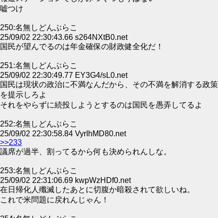
嘘つけ
250:名無しどんぶらこ
25/09/02 22:30:43.66 s264NXtB0.net
国民が望んでるのは年金確保の財政健全化だ！
251:名無しどんぶらこ
25/09/02 22:30:49.77 EY3G4/sL0.net
国民は現状の政治に不満なんだから、その不満を解消する政策
を提示しろよ
それをやらずに続投しようとするのは国民を愚弄してるよ
252:名無しどんぶらこ
25/09/02 22:30:58.84 VyrIhMD80.net
>>233
議席が過半、割ってるから何も決められんしな。
253:名無しどんぶらこ
25/09/02 22:31:06.69 kwpWzHDf0.net
在日帰化人殲滅したあとに切腹か暗殺されて欲しいね。
これで米問題に戻れんじゃん！