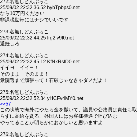
272:名無しどんぶらこ
25/09/02 22:32:36.52 hybTpbps0.net
なら10万円ください
非課税世帯にはナシでいいです
273:名無しどんぶらこ
25/09/02 22:32:44.25 frg2Iv9f0.net
避妊しろ
274:名無しどんぶらこ
25/09/02 22:32:45.12 KfNkRslD0.net
イイヨ イイヨ！
そのまま そのまま！
衆院選まで頑張って！石破じゃなきゃダメだよ！
275:名無しどんぶらこ
25/09/02 22:32:52.34 yHCFv4MY0.net
>>57
この状態で海外にやたら金を撒いて、議員や公務員は責任も取
らずに高給を貪る、外国人にはお客様待遇で呼び込む
やってることが明らかにおかしいと思いますよ
276:名無しどんぶらこ