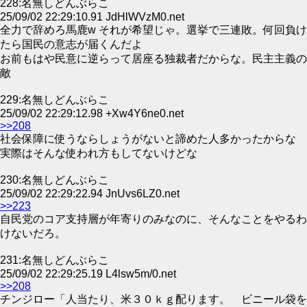
228:名無しどんぶらこ
25/09/02 22:29:10.91 JdHlWVzM0.net
全力で辞めろ馬鹿w それが希望じゃ。選挙で三連敗。何回負け
たら国民の意志が届くんだよ
お前もはや民意に逆らって居座る独裁者だからな。民主主義の
敵
229:名無しどんぶらこ
25/09/02 22:29:12.98 +Xw4Y6ne0.net
>>208
社会保障に使うならしょうがないと諦めた人多かったからな
実際はそんな使われ方もしてないけどな
230:名無しどんぶらこ
25/09/02 22:29:22.94 JnUvs6LZ0.net
>>223
自民党のコア支持層が年寄りのみなのに、そんなことをやるわ
けないだろ。
231:名無しどんぶらこ
25/09/02 22:29:25.19 L4lsw5m/0.net
>>208
チンジロー「人当たり、米３０ｋｇ配ります。 ビニール袋を