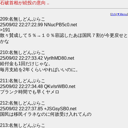
石破首相が続投の意向 ..
[
2ch
|
▼Menu
]
209:名無しどんぶらこ
25/09/02 22:27:22.99 NNucPB5c0.net
>191
散々賛成して５％→１０％容認したあほ国民７割が今更戻せと
かな
210:名無しどんぶらこ
25/09/02 22:27:33.42 VyrIhMD80.net
給付金も1回だけじゃな。
毎月支給を2年くらいやればいいのに。
211:名無しどんぶらこ
25/09/02 22:27:34.48 QKv/srWB0.net
プランク時間でも早くヤメロ
212:名無しどんぶらこ
25/09/02 22:27:37.85 +JSGsySB0.net
国民は移民イラネなのに何故受け入れてんの
213:名無しどんぶらこ