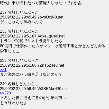
時代に乗り遅れたバカ芸能人じゃないですかあ
237:名無しどんぶらこ
25/09/02 22:29:45.49 2ovnOcjN0.net
ゲルちゃんは辞めへんで～
238:名無しどんぶらこ
25/09/02 22:29:51.67 AdxeLqUe0.net
トランプ関税でリストラ発生したら
80兆円で仕事作った方がマシ 水道管工事とかどんどん肉体
労働してこ
239:名無しどんぶらこ
25/09/02 22:29:51.88 7ZnT5Zse0.net
>>1
まだ海外にバラ撒き足りないのか？
240:名無しどんぶらこ
25/09/02 22:29:56.49 W3SEMu+R0.net
>>220
下ろした後に控えてるのが小泉高市…
もう終わりだよ