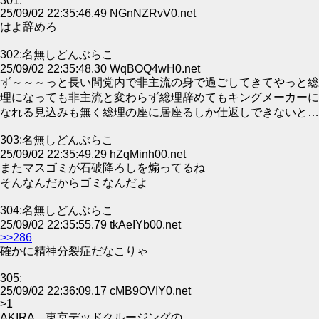
301:
25/09/02 22:35:46.49 NGnNZRvV0.net
はよ辞めろ
302:名無しどんぶらこ
25/09/02 22:35:48.30 WqBOQ4wH0.net
ず～～～っと長い間党内で非主流の身で過ごしてきてやっと総
理になっても非主流と変わらず総理辞めてもキングメーカーに
なれる見込みも無く総理の座に居座るしか仕返しできないと…
303:名無しどんぶらこ
25/09/02 22:35:49.29 hZqMinh00.net
またマスゴミが石破降ろしを煽ってるね
そんなんだからゴミなんだよ
304:名無しどんぶらこ
25/09/02 22:35:55.79 tkAeIYb00.net
>>286
確かに精神分裂症だなこりゃ
305:
25/09/02 22:36:09.17 cMB9OVIY0.net
>1
AKIRA 東京デッドクルージングの、