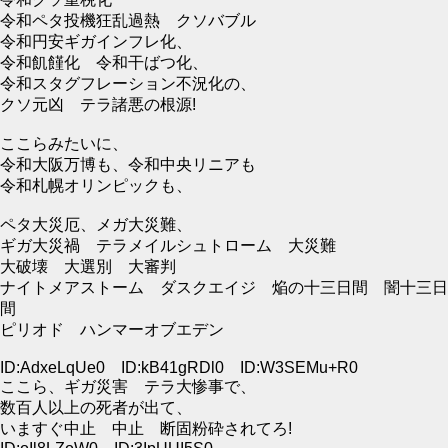
令和ペタ投機狂乱過熱 クソバブル
令和円安ギガインフレ化、
令和飢饉化 令和干ばつ化、
令和スタグフレーション不況化の、
クソ元凶 テラ諸悪の根源!
ここらみたいに、
令和大阪万博も、令和中央リニアも
令和札幌オリンピックも、
ペタ大災厄、メガ大災難、
ギガ大災禍 テラメイルシュトローム 大災難
大破壊 大選別 大審判
ナイトメアストーム ダスクエイジ 焔の十三日間 闇十三日
間
ピリオド ハンマーオブエデン
ID:AdxeLqUe0 ID:kB41gRDl0 ID:W3SEMu+R0
ここら、ギガ災害 テラ大惨事で、
数百人以上の死者が出て、
いますぐ中止 中止 断固粉砕されてろ!