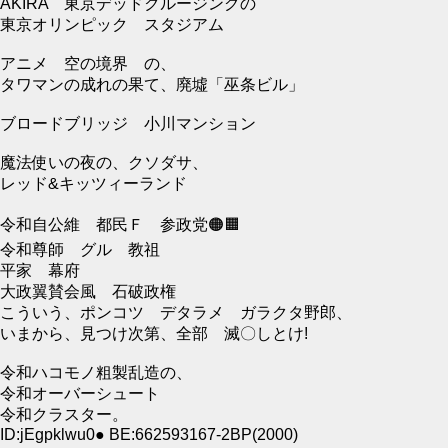
AKIRA 東京デッドクルージングの
東京オリンピック スタジアム
アニメ 空の境界 の、
タワマンの成れの果て、廃墟「巫条ビル」
ブロードブリッジ 小川マンション
魔法使いの夜の、クソダサ、
レッド&キッツィーランド
令和自公維 都民Ｆ 参政党🟠🟧
令和尊師 グル 教祖
平家 幕府
大政翼賛会風 石破政権
こういう、ポンコツ デタラメ ガラクタ野郎、
いまから、見つけ次第、全部 滅〇しとけ!
令和ハコモノ粗製乱造の、
令和オーバーシュート
令和クラスター。
ID:jEgpklwu0● BE:662593167-2BP(2000)