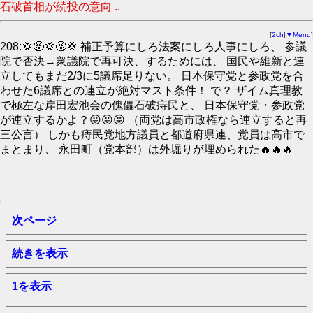
石破首相が続投の意向 ..
[
2ch
|
▼Menu
]
208:💢🤬💢🤬💢 補正予算にしろ法案にしろ人事にしろ、 参議
院で否決→衆議院で再可決、するためには、 国民や維新と連
立してもまだ2/3に5議席足りない。 日本保守党と参政党を合
わせた6議席との連立が絶対マスト条件！ で？ ザイム真理教
で極左な岸田宏池会の傀儡石破痔民と、 日本保守党・参政党
が連立するかよ？😝😝😝 （両党は高市政権なら連立すると再
三公言） しかも痔民党地方議員と都道府県連、党員は高市で
まとまり、 永田町（党本部）は外堀りが埋められた🔥🔥🔥
次ページ
続きを表示
1を表示