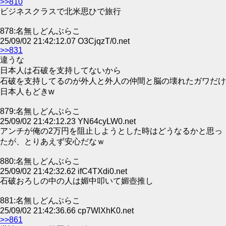
>>810
ビジネスクラスで北米思ひで旅行
878:名無しどんぶらこ
25/09/02 21:42:12.07 O3CjqzT/0.net
>>831
違うな
日本人は石破を支持してないから
石破を支持してるのが外人と外人の仲間と脳の壊れたガワだけ
日本人もどきw
879:名無しどんぶらこ
25/09/02 21:42:12.23 YN64cyLW0.net
アンチが俺の2万円を阻止しようとした時はどうなるかと思っ
たが、とりあえず安心だなｗ
880:名無しどんぶらこ
25/09/02 21:42:32.62 ifC4TXdi0.net
石破おろしの中の人は媚中叩いて媚壺推し
881:名無しどんぶらこ
25/09/02 21:42:36.66 cp7WlXhK0.net
>>861