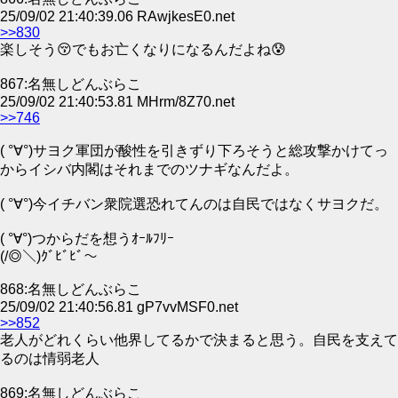
25/09/02 21:40:39.06 RAwjkesE0.net
>>830
楽しそう😚でもお亡くなりになるんだよね😰
867:名無しどんぶらこ
25/09/02 21:40:53.81 MHrm/8Z70.net
>>746
( °∀°)サヨク軍団が酸性を引きずり下ろそうと総攻撃かけてっ
からイシバ内閣はそれまでのツナギなんだよ。
( °∀°)今イチバン衆院選恐れてんのは自民ではなくサヨクだ。
( °∀°)つからだを想うｵｰﾙﾌﾘｰ
(/◎＼)ｸﾞﾋﾞﾋﾞ〜
868:名無しどんぶらこ
25/09/02 21:40:56.81 gP7vvMSF0.net
>>852
老人がどれくらい他界してるかで決まると思う。自民を支えて
るのは情弱老人
869:名無しどんぶらこ