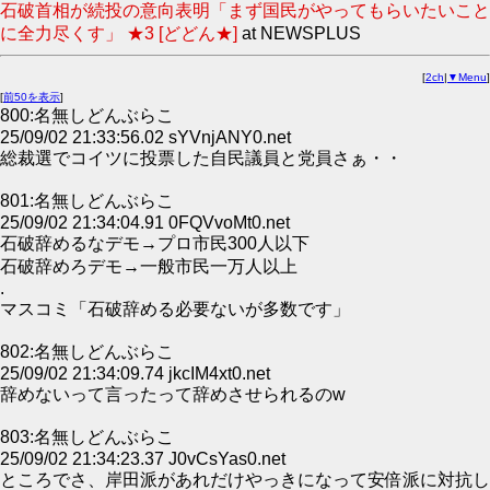
石破首相が続投の意向表明「まず国民がやってもらいたいこと
に全力尽くす」 ★3 [どどん★]
at NEWSPLUS
[
2ch
|
▼Menu
]
[
前50を表示
]
800:名無しどんぶらこ
25/09/02 21:33:56.02 sYVnjANY0.net
総裁選でコイツに投票した自民議員と党員さぁ・・
801:名無しどんぶらこ
25/09/02 21:34:04.91 0FQVvoMt0.net
石破辞めるなデモ→プロ市民300人以下
石破辞めろデモ→一般市民一万人以上
.
マスコミ「石破辞める必要ないが多数です」
802:名無しどんぶらこ
25/09/02 21:34:09.74 jkcIM4xt0.net
辞めないって言ったって辞めさせられるのw
803:名無しどんぶらこ
25/09/02 21:34:23.37 J0vCsYas0.net
ところでさ、岸田派があれだけやっきになって安倍派に対抗し