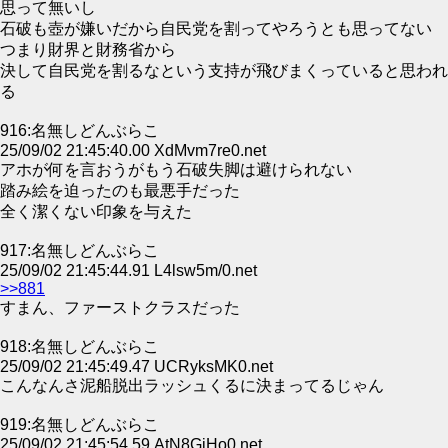
思って無いし
石破も壺が嫌いだから自民党を割ってやろうとも思ってない
つまり財界と財務省から
決して自民党を割るなという支持が飛びまくっていると思われ
る
916:名無しどんぶらこ
25/09/02 21:45:40.00 XdMvm7re0.net
アホが何を言おうがもう石破失脚は避けられない
踏み絵を迫ったのも最悪手だった
全く潔くない印象を与えた
917:名無しどんぶらこ
25/09/02 21:45:44.91 L4lsw5m/0.net
>>881
すまん、ファーストクラスだった
918:名無しどんぶらこ
25/09/02 21:45:49.47 UCRyksMK0.net
こんなんさ泥船脱出ラッシュくるに決まってるじゃん
919:名無しどんぶらこ
25/09/02 21:45:54.59 AtN8GiHo0.net