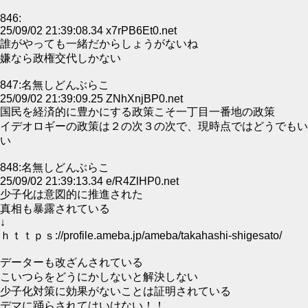
846:
25/09/02 21:39:08.34 x7rPB6Et0.net
誰がやっても一緒だからしょうがないね
嫌なら政権交代しかない
847:名無しどんぶらこ
25/09/02 21:39:09.25 ZNhXnjBP0.net
国民を経済的に豊かにする政策こそ一丁目一番地の政策
イデオロギーの政策は２の次３の次で、現時点ではどうでもい
い
848:名無しどんぶらこ
25/09/02 21:39:13.34 e/R4ZlHP0.net
少子化は意図的に推進された
真相も暴露されている
↓
ｈｔｔｐｓ://profile.ameba.jp/ameba/takahashi-shigesato/
データーも改ざんされている
こいつらをどうにかしないと解決しない
少子化対策に効果がないことは証明されている
デマに踊らされてはいけない！！