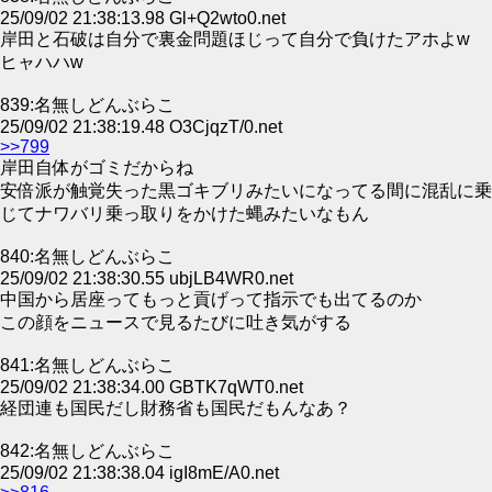
25/09/02 21:38:13.98 Gl+Q2wto0.net
岸田と石破は自分で裏金問題ほじって自分で負けたアホよw
ヒャハハw
839:名無しどんぶらこ
25/09/02 21:38:19.48 O3CjqzT/0.net
>>799
岸田自体がゴミだからね
安倍派が触覚失った黒ゴキブリみたいになってる間に混乱に乗
じてナワバリ乗っ取りをかけた蝿みたいなもん
840:名無しどんぶらこ
25/09/02 21:38:30.55 ubjLB4WR0.net
中国から居座ってもっと貢げって指示でも出てるのか
この顔をニュースで見るたびに吐き気がする
841:名無しどんぶらこ
25/09/02 21:38:34.00 GBTK7qWT0.net
経団連も国民だし財務省も国民だもんなあ？
842:名無しどんぶらこ
25/09/02 21:38:38.04 igI8mE/A0.net