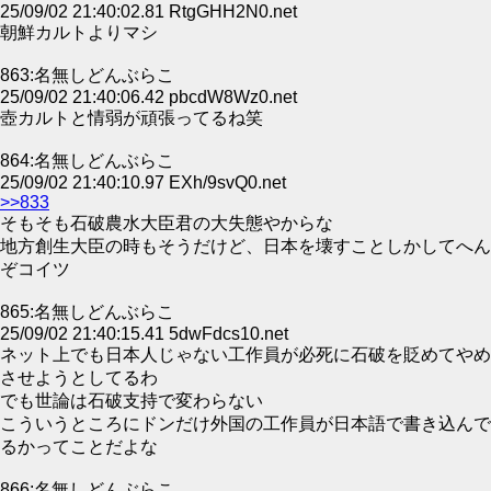
25/09/02 21:40:02.81 RtgGHH2N0.net
朝鮮カルトよりマシ
863:名無しどんぶらこ
25/09/02 21:40:06.42 pbcdW8Wz0.net
壺カルトと情弱が頑張ってるね笑
864:名無しどんぶらこ
25/09/02 21:40:10.97 EXh/9svQ0.net
>>833
そもそも石破農水大臣君の大失態やからな
地方創生大臣の時もそうだけど、日本を壊すことしかしてへん
ぞコイツ
865:名無しどんぶらこ
25/09/02 21:40:15.41 5dwFdcs10.net
ネット上でも日本人じゃない工作員が必死に石破を貶めてやめ
させようとしてるわ
でも世論は石破支持で変わらない
こういうところにドンだけ外国の工作員が日本語で書き込んで
るかってことだよな
866:名無しどんぶらこ