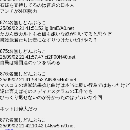
石破を支持してるのは普通の日本人
アンチが外国勢力
874:名無しどんぶらこ
25/09/02 21:41:51.52 igI8mE/A0.net
たぶん壺カルトも石破も嫌いな奴が叩いてると思うぞ
擁護派君たちは壺になすりつけたいだけやろ？
875:名無しどんぶらこ
25/09/02 21:41:57.47 ci2F00H40.net
自民は経団連のケツを舐める
876:名無しどんぶらこ
25/09/02 21:41:58.52 AtN8GiHo0.net
マスコミの選挙結果捻じ曲げは本当に酷い行為ではあったけど
逆に言えばそのメディアスクラムの工作でも
ひっくり返せないのが分かったのはデカいな今回
ネットは偉大だわ
877:名無しどんぶらこ
25/09/02 21:42:10.42 L4lsw5m/0.net