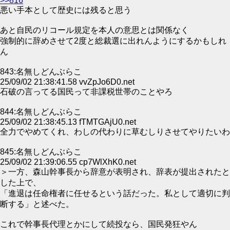
>>816
悪い手本として歴史には残ると思う
あと自民のリコール規定を本人の意思とは関係なく
強制的に辞めさせて2度と総裁選に出れんようにするかもしれ
ん
843:名無しどんぶらこ
25/09/02 21:38:41.58 vvZpJo6D0.net
石破の言ってる国民って非課税世帯のことやろ
844:名無しどんぶらこ
25/09/02 21:38:45.13 fTMTGAjU0.net
全力でやめてくれ、わしの代わりに草むしりさせてやりたいわ
845:名無しどんぶらこ
25/09/02 21:39:06.55 cp7WlXhK0.net
＞一方、森山幹事長から辞意が表明され、辞表が提出されたと
した上で、
「進退は任命権者に任せるという話だった。私として適切に判
断する」と述べた。
これで幹事長代理とかにして続投なら、国民発狂やん