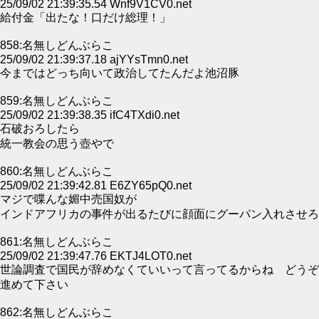
25/09/02 21:39:35.54 Wnf9V1CV0.net
給付金「出たな！口だけ総理！」
858:名無しどんぶらこ
25/09/02 21:39:37.18 ajYYsTmn0.net
今まではどっち向いて政治してたんだよ池沼豚
859:名無しどんぶらこ
25/09/02 21:39:38.35 ifC4TXdi0.net
石破おろしたら
統一教会の思う壺やで
860:名無しどんぶらこ
25/09/02 21:39:42.81 E6ZY65pQ0.net
マジで喋んな媚中売国奴が
インドアフリカの事件が出るたびに顔面にグーパン入れさせろ
861:名無しどんぶらこ
25/09/02 21:39:47.76 EKTJ4LOT0.net
世論調査で国民が辞めなくていいって言ってるからね どうぞ
進めて下さい
862:名無しどんぶらこ