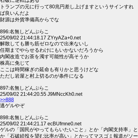
石破に逆転はある
トランプの元に行って80兆円差し上げますというサインすれ
ば良いんだよ
財源は外貨準備高からでな
896:名無しどんぶらこ
25/09/02 21:44:18.17 ZYryAZa+0.net
解散しても勝ち筋ゼロなので出来ないし
任期までやらせるわけにもいかないだろうから
内閣改造でお茶を濁す可能性が高そうか
株高に免じて
ここは時間稼ぎの延命も有りかと思うけどな
ただし岩屋と村上切るのが条件になる
897:名無しどんぶらこ
25/09/02 21:44:20.55 J9MNccKh0.net
>>888
逃ゲルやぞ
898:名無しどんぶらこ
25/09/02 21:44:21.17 ecBUfmne0.net
ゲルの「国民がやってもらいたいこと」とか「内閣支持率」と
か「石破続投を望む比率が高い」とかってマスゴミ報道がソー