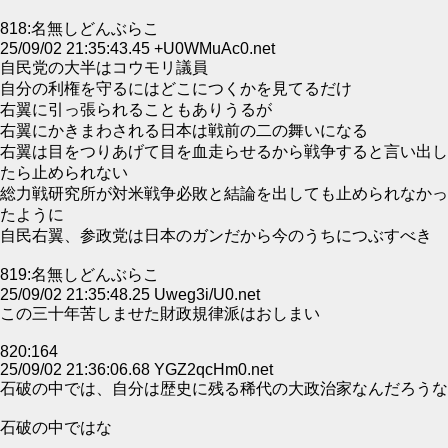
818:名無しどんぶらこ
25/09/02 21:35:43.45 +U0WMuAc0.net
自民党の大半はコウモリ議員
自分の利権を守るにはどこにつくかを見てるだけ
右翼に引っ張られることもありうるが
右翼にかきまわされる日本は戦前の二の舞いになる
右翼は目をつりあげて目を血走らせるから戦争すると言い出し
たら止められない
総力戦研究所が対米戦争必敗と結論を出しても止められなかっ
たように
自民右翼、参政党は日本のガンだから今のうちにつぶすべき
819:名無しどんぶらこ
25/09/02 21:35:48.25 Uweg3i/U0.net
この三十年苦しませた財政規律派はおしまい
820:164
25/09/02 21:36:06.68 YGZ2qcHm0.net
石破の中では、自分は歴史に残る稀代の大政治家なんだろうな
石破の中ではな