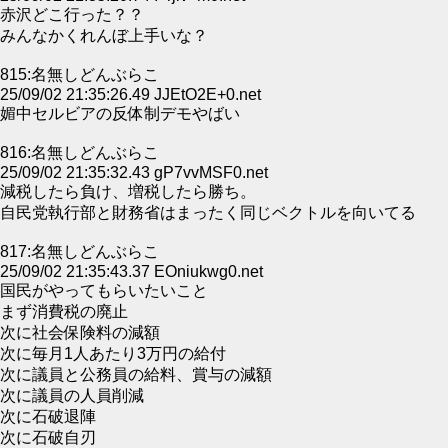
赤沢どこ行った？？
みんなかくれんぼ上手いな？
815:名無しどんぶらこ
25/09/02 21:35:26.49 JJEtO2E+0.net
媚中セルビアの反体制デモやばい
816:名無しどんぶらこ
25/09/02 21:35:32.43 gP7vvMSF0.net
減税したら負け、増税したら勝ち。
自民党執行部と財務省はまったく同じベクトルを向いてる
817:名無しどんぶらこ
25/09/02 21:35:43.37 EOniukwg0.net
国民がやってもらいたいこと
まず消費税の廃止
次に社会保険料の減額
次に毎月1人あたり3万円の給付
次に議員と公務員の給料、賞与の減額
次に議員の人員削減
次に石破退陣
次に石破自刃