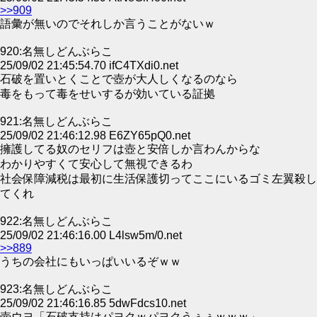
>>909
語彙が無いのでそれしか言うことがないｗ
920:名無しどんぶらこ
25/09/02 21:45:54.70 ifC4TXdi0.net
石破を置いとくことで壺が大人しくなるのなら
毒をもって毒をせいするが効いている証拠
921:名無しどんぶらこ
25/09/02 21:46:12.98 E6ZY65pQ0.net
擁護してる奴のセリフは壺と安倍しか言わんからな
わかりやすくて安心して無視できるわ
社会保障減税は最初に生活保護切ってここにいるゴミ左翼殺し
てくれ
922:名無しどんぶらこ
25/09/02 21:46:16.00 L4lsw5m/0.net
>>889
うちの会社にもいっぱいいるぞｗｗ
923:名無しどんぶらこ
25/09/02 21:46:16.85 5dwFdcs10.net
壺ウヨ「石破支持はパヨクｗパヨクうぅぅｗｗｗ」