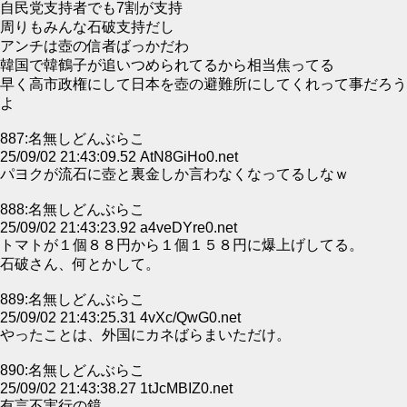
自民党支持者でも7割が支持
周りもみんな石破支持だし
アンチは壺の信者ばっかだわ
韓国で韓鶴子が追いつめられてるから相当焦ってる
早く高市政権にして日本を壺の避難所にしてくれって事だろう
よ
887:名無しどんぶらこ
25/09/02 21:43:09.52 AtN8GiHo0.net
パヨクが流石に壺と裏金しか言わなくなってるしなｗ
888:名無しどんぶらこ
25/09/02 21:43:23.92 a4veDYre0.net
トマトが１個８８円から１個１５８円に爆上げしてる。
石破さん、何とかして。
889:名無しどんぶらこ
25/09/02 21:43:25.31 4vXc/QwG0.net
やったことは、外国にカネばらまいただけ。
890:名無しどんぶらこ
25/09/02 21:43:38.27 1tJcMBIZ0.net
有言不実行の鏡