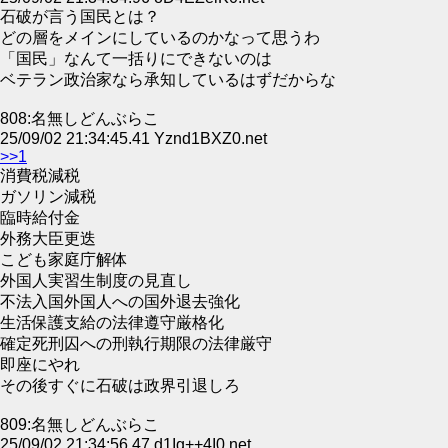
石破が言う国民とは？
どの層をメインにしているのかなって思うわ
「国民」なんて一括りにできないのは
ベテラン政治家なら承知しているはずだからな
808:名無しどんぶらこ
25/09/02 21:34:45.41 Yznd1BXZ0.net
>>1
消費税減税
ガソリン減税
臨時給付金
外務大臣更迭
こども家庭庁解体
外国人実習生制度の見直し
不法入国外国人への国外退去強化
生活保護支給の法律遵守厳格化
確定死刑囚への刑執行期限の法律厳守
即座にやれ
その後すぐに石破は政界引退しろ
809:名無しどんぶらこ
25/09/02 21:34:56.47 d1Ig++4I0.net