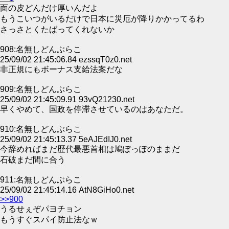
面の皮どんだけ厚いんだよ
もうこいつがいるだけで日本に災厄が降りかかってるわ
さっさとくたばってくれないか
908:名無しどんぶらこ
25/09/02 21:45:06.84 ezssqT0z0.net
非正規にもボーナス支給法案だな
909:名無しどんぶらこ
25/09/02 21:45:09.91 93vQ21230.net
早くやめて、国政を停滞させているのはあなただ。
910:名無しどんぶらこ
25/09/02 21:45:13.37 5eAJEdIJ0.net
今辞めればまだ歴代最悪首相は鳩ぽっぽのままだ
石破まだ間に合う
911:名無しどんぶらこ
25/09/02 21:45:14.16 AtN8GiHo0.net
>>900
うるせぇぞパヨチョン
もうすぐスパイ防止法なｗ