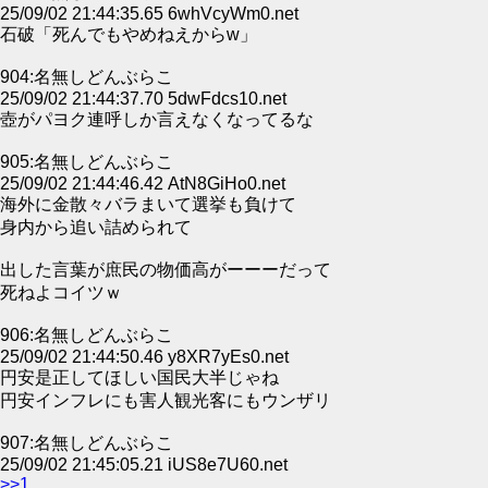
25/09/02 21:44:35.65 6whVcyWm0.net
石破「死んでもやめねえからw」
904:名無しどんぶらこ
25/09/02 21:44:37.70 5dwFdcs10.net
壺がパヨク連呼しか言えなくなってるな
905:名無しどんぶらこ
25/09/02 21:44:46.42 AtN8GiHo0.net
海外に金散々バラまいて選挙も負けて
身内から追い詰められて
出した言葉が庶民の物価高がーーーだって
死ねよコイツｗ
906:名無しどんぶらこ
25/09/02 21:44:50.46 y8XR7yEs0.net
円安是正してほしい国民大半じゃね
円安インフレにも害人観光客にもウンザリ
907:名無しどんぶらこ
25/09/02 21:45:05.21 iUS8e7U60.net
>>1