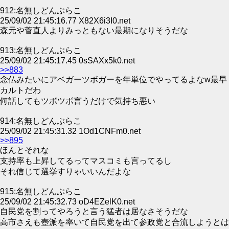
912:名無しどんぶらこ
25/09/02 21:45:16.77 X82X6i3I0.net
森元や菅直人よりみっともない最期になりそうだな
913:名無しどんぶらこ
25/09/02 21:45:17.45 0sSAXx5k0.net
>>883
念仏みたいにアベガーツボガーを年単位でやってるよなw最早
カルトだわ
何話してもツボツボ言うだけで気持ち悪い
914:名無しどんぶらこ
25/09/02 21:45:31.32 1Od1CNFm0.net
>>895
ほんとそれな
支持率も上昇してるってマスコミも言ってるし
それ信じて選挙すりゃいいんだよな
915:名無しどんぶらこ
25/09/02 21:45:32.73 oD4EZelK0.net
自民党を割ってやろうと言う猛者は居なさそうだな
高市さえも壺派を率いて自民党を出て参政党と合流しようとは