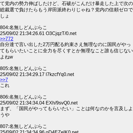
て党内の勢力伸ばしたけど、石破がこんだけ暴走した上で次の
総裁選で負けたらもう岸田派終わりじゃね？党内の信頼ゼロで
しょ
804:名無しどんぶらこ
25/09/02 21:34:26.61 O3CjqzT/0.net
>>772
自分達で言い出した2万円配る約束さえ無理なのに国民がやっ
てもらいたいことに全力を尽くすとか無理なこと誰も信じない
よねw
805:名無しどんぶらこ
25/09/02 21:34:29.17 l7kzcfYq0.net
>>7
これ
806:名無しどんぶらこ
25/09/02 21:34:34.04 EXh/9svQ0.net
まず、「国民がやってもらいたい」ことは何なのかを言及しよ
うや
807:名無しどんぶらこ
25/09/02 21:34:34.96 oD4EZelK0.net