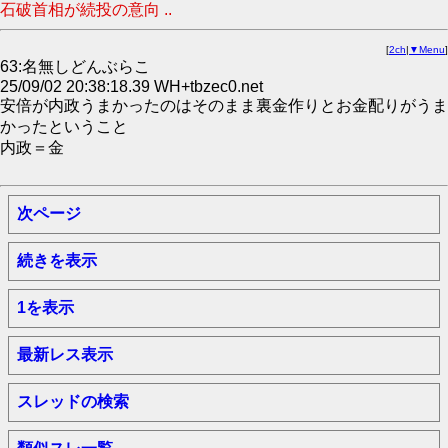
石破首相が続投の意向 ..
[
2ch
|
▼Menu
]
63:名無しどんぶらこ
25/09/02 20:38:18.39 WH+tbzec0.net
安倍が内政うまかったのはそのまま裏金作りとお金配りがうま
かったということ
内政＝金
次ページ
続きを表示
1を表示
最新レス表示
スレッドの検索