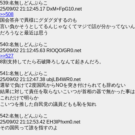
539:名無しどんぶらこ
25/09/02 21:12:45.17 DxM+FpG10.net
>>508
国会答弁で異様にグダグダするのも
言い負かそうとしてるんじゃなくてマジで話が分かってないん
だろうなと最近は思う
540:名無しどんぶらこ
25/09/02 21:12:45.63 RlOQO/GR0.net
>>527
8割支持してたら石破降ろしなんて起きんだろ。
541:名無しどんぶらこ
25/09/02 21:12:47.38 ubjLB4WR0.net
選挙で負けて2度国民からNOを突き付けられても辞めない
結果に対して責任を取らないこいつが首相の器で無かった事は
これだけで明らか
こいつを推した自民党の議員どもも恥を知れ
542:名無しどんぶらこ
25/09/02 21:12:53.42 EH3IPhxm0.net
その国民って誰を指すのよ