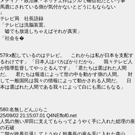
メディア・政治家・ネット工作はグルで確信犯だという事
馬鹿にされている側が気付かないとどうにもならない
↓
テレビ局 社長語録
「テレビは洗脳装置。
嘘でも放送しちゃえばそれが真実」
「社会を�
579:x配しているのはテレビ。 これからは私が日本を支配す
るわけです」 「日本人はバカばかりだから、 我々テレビ人
が指導監督してやっとるんです」 「君たちは選ばれた人間
だ。 君たちは報道によって世の中を動かす側の人間。 対
して一般国民は我々の情報によって動かされる人間だ。 日
本は選ばれた人間である我々によって白にも黒にもなる」
580:名無しどんぶらこ
25/09/02 21:15:07.01 Q4NEffof0.net
人気の無い岸田に支えてもらってようやく手に入れた総理の座
の石破
二階が政界引退してようやく幹事長の座を手に入れた森山