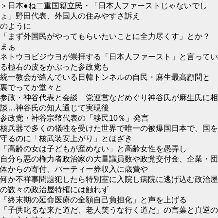
＞日本●ね二重国籍立民・「日本人ファーストじゃないでし
ょ」野田代表、外国人の住みやすさ訴え
のように
「まず外国民がやってもらいたいことに全力尽くす」とか？
まぁ
ネトウヨビジウヨが崇拝する「日本人ファースト」と言ってい
る極右の皮をかぶった参政党も
統一教会が絡んでいる日韓トンネルの自民・麻生最高顧問と
裏でってか堂々と
参政・神谷代表と会談 党運営などめぐり神谷氏が麻生氏に相
談…神谷氏の知人通じて実現後
参政党・神谷宗幣代表の「移民10％」発言
核兵器で多くの犠牲を受けた世界で唯一の被爆国日本で、国を
守るのに「核武装安上がり」とほざき
「高齢の女は子どもが産めない」と高齢女性を愚弄し
自分ら悪の権力者政治家の大量議員数や政党交付金、企業・団
体からの寄付、パーティー券収入に歳費や
何か不祥事問題犯したら特別室に入院し病院に逃げ込む政治屋
の数々の政治屋特権には触れず
「終末期の延命医療の全額自己負担化」と声を上げる
「子供叱るな来た道だ、老人笑うな行く道だ」の言葉と真逆の