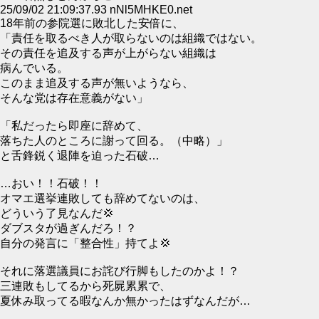
25/09/02 21:09:37.93 nNl5MHKE0.net
18年前の参院選に敗北した安倍に、
「責任を取るべき人が取らないのは組織ではない。
その責任を追及する声が上がらない組織は
病んでいる。
このまま追及する声が無いようなら、
そんな党は存在意義がない」
「私だったら即座に辞めて、
落ちた人のところに謝って回る。（中略）」
と舌鋒鋭く退陣を迫った石破…
…おい！！石破！！
オマエ選挙連敗しても辞めてないのは、
どういう了見なんだ💢
ダブスタが過ぎんだろ！？
自分の発言に「整合性」持てよ💢
それに落選議員にお詫び行脚もしたのかよ！？
三連敗もしてるから死屍累累で、
夏休み取ってる暇なんか無かったはずなんだが…