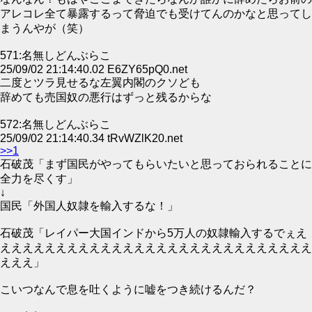
アレコレ全て暴露するって脅迫でも受けてんのかなと思ってし
まうんやが（笑）
571:名無しどんぶらこ
25/09/02 21:14:40.02 E6ZY65pQ0.net
二度とツラ見せるな左翼内閣のクソども
辞めても売国奴の悪行はずっと残るからな
572:名無しどんぶらこ
25/09/02 21:14:40.34 tRvWZlK20.net
>>1
石破茂「まず国民がやってもらいたいと思っておられることに
全力を尽くす」
↓
国民「外国人奴隷を輸入するな！」
石破茂「レイパー大国インドから5万人の奴隷輸入するでぇえ
ええええええええええええええええええええええええええええ
えええ」
こいつなんで息を吐くように嘘をつき続けるんだ？