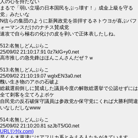
人の心を持たない
まるで「弱い立場の日本国民をぶっ壊す！」成金上級を守る
党」みたいな
N信らの集団のように新興政党を崇拝するネトウヨが喜ぶパフ
ォーマンスだけのナチス賛成党
速攻で自ら極右の化けの皮を剥いで正体表したしね。
512:名無しどんぶらこ
25/09/02 21:10:17.91 0z7klG+y0.net
高市推しの急先鋒はほんこんさんだぜ？ｗ
513:名無しどんぶらこ
25/09/02 21:10:19.07 wglxEN3a0.net
醜い生き物のアホの石破よ
総裁選前倒しに賛成した議員今度の解散総選挙で公認せずには
全て刺客を立てろよボケ
自民党の反石破保守議員は参政党か保守党にくれば大勝利間違
いなしだしなwww
514:名無しどんぶらこ
25/09/02 21:10:20.81 szJbT5/G0.net
URLﾘﾝｸ(x.com)
早くも木更津にはアフリカ系とみえる人たちがきています