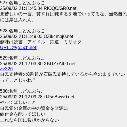
527:名無しどんぶらこ
25/09/02 21:11:45.34 RlOQO/GR0.net
見苦しいの一言。貧すれば鈍するを地でいってるな。当然自民
には票は入れん。
528:名無しどんぶらこ
25/09/02 21:11:49.03 OZik4mpj0.net
趣味は読書 アイドル 鉄道 ミリオタ
URLﾘﾝｸ(o.5ch.net)
529:名無しどんぶらこ
25/09/02 21:12:03.80 XBUZ7Alb0.net
>>326
自民支持者の8割超が石破氏支持しているから今のままでいい
ってことじゃね？
530:名無しどんぶらこ
25/09/02 21:12:09.28 iJJ5oBww0.net
やってほしいこと
自民党の金庫の中の資金を財源に
給付金を配ってほしい
これなら国に負担かからない