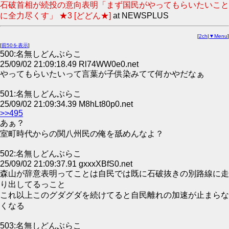
石破首相が続投の意向表明「まず国民がやってもらいたいこと
に全力尽くす」 ★3 [どどん★]
at NEWSPLUS
[
2ch
|
▼Menu
]
[
前50を表示
]
500:名無しどんぶらこ
25/09/02 21:09:18.49 Rl74WW0e0.net
やってもらいたいって言葉が子供染みてて何かやだなぁ
501:名無しどんぶらこ
25/09/02 21:09:34.39 M8hLt80p0.net
>>495
あぁ？
室町時代からの関八州民の俺を舐めんなよ？
502:名無しどんぶらこ
25/09/02 21:09:37.91 gxxxXBfS0.net
森山が辞意表明ってことは自民では既に石破抜きの別路線に走
り出してるっこと
これ以上このグダグダを続けてると自民離れの加速が止まらな
くなる
503:名無しどんぶらこ