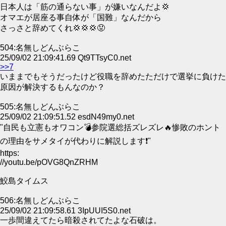
日本人は「筋の通らない事」が嫌いなんだよ💢
オマエが居座る事自体が「国難」なんだから
さっさと辞めてくれ💢💢💢😡
504:名無しどんぶらこ
25/09/02 21:09:41.69 Qt9TTsyC0.net
>>7
いままでもそうだったけど役職を辞めたただけで選挙に負けた
原因が解決するもんなのか？
505:名無しどんぶらこ
25/09/02 21:09:51.52 esdN49my0.net
"自民も立憲もオワコン💣参院選総括ズレズレ🔥惨敗のホント
の理由をサメタイが代わりに解説します❗"
https:
//youtu.be/pOVG8QnZRHM
鮫島タイムス
506:名無しどんぶらこ
25/09/02 21:09:58.61 3IpUUI5S0.net
一歩間違えてたら暗殺されてたよな石破は。