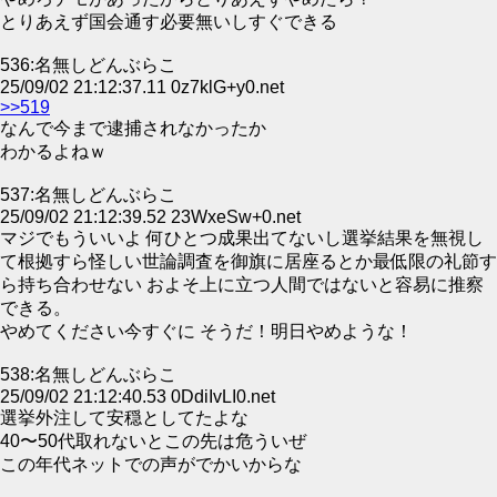
とりあえず国会通す必要無いしすぐできる
536:名無しどんぶらこ
25/09/02 21:12:37.11 0z7klG+y0.net
>>519
なんで今まで逮捕されなかったか
わかるよねｗ
537:名無しどんぶらこ
25/09/02 21:12:39.52 23WxeSw+0.net
マジでもういいよ 何ひとつ成果出てないし選挙結果を無視し
て根拠すら怪しい世論調査を御旗に居座るとか最低限の礼節す
ら持ち合わせない およそ上に立つ人間ではないと容易に推察
できる。
やめてください今すぐに そうだ！明日やめような！
538:名無しどんぶらこ
25/09/02 21:12:40.53 0DdiIvLI0.net
選挙外注して安穏としてたよな
40〜50代取れないとこの先は危ういぜ
この年代ネットでの声がでかいからな