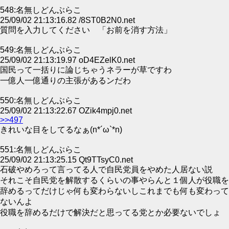
548:名無しどんぶらこ
25/09/02 21:13:16.82 /8ST0B2N0.net
質問を入力してください 「お前を消す方法」
549:名無しどんぶらこ
25/09/02 21:13:19.97 oD4EZelK0.net
国民って一括りに論じちゃうネラーが草ですわ
一億人一億通りの主張があるンだわ
550:名無しどんぶらこ
25/09/02 21:13:22.67 OZik4mpj0.net
>>497
きれいな目をしてるなぁ(n*´ω`*n)
551:名無しどんぶらこ
25/09/02 21:13:25.15 Qt9TTsyC0.net
石破やめろって言ってる人で自民党員をやめた人居ない説
それこそ自民党を解散するくらいの事やらんと１個人が役職を
辞めるってだけじゃ何も変わらないしこれまでも何も変わって
ないんよ
役職を辞めるだけで解決だと思ってる党とか必要ないでしょ