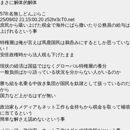
まさに解体的解体
578:名無しどんぶらこ
25/09/02 21:15:00.20 z52hr3cT0.net
庶民から吸い上げた税金で海外にばら撒いたり公務員の給与は
上げれるという事
特権層は俺が言えば馬鹿国民は鵜呑みにするとしか思っていな
い！
安倍政権時から法人税も下げたまま
現状の経済は国益ではなくグローバル特権層の養分
一般負担ばかり語っている状況を分からない人がいるのか
勝ち組を名乗る中抜き集団が国民を奴隷として扱っているのだ
から
国力など上がるはずが無い
政治家もメディアもネット工作も金持ちから税金を取って補填
に当てるという
簡単な解さえ認めないという事