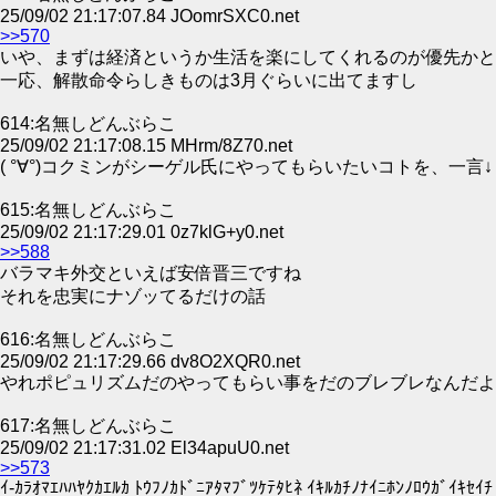
25/09/02 21:17:07.84 JOomrSXC0.net
>>570
いや、まずは経済というか生活を楽にしてくれるのが優先かと
一応、解散命令らしきものは3月ぐらいに出てますし
614:名無しどんぶらこ
25/09/02 21:17:08.15 MHrm/8Z70.net
( °∀°)コクミンがシーゲル氏にやってもらいたいコトを、一言↓
615:名無しどんぶらこ
25/09/02 21:17:29.01 0z7klG+y0.net
>>588
バラマキ外交といえば安倍晋三ですね
それを忠実にナゾッてるだけの話
616:名無しどんぶらこ
25/09/02 21:17:29.66 dv8O2XQR0.net
やれポピュリズムだのやってもらい事をだのブレブレなんだよ
617:名無しどんぶらこ
25/09/02 21:17:31.02 El34apuU0.net
>>573
ｲ-ｶﾗｵﾏｴﾊﾊﾔｸｶｴﾙｶ ﾄｳﾌﾉｶﾄﾞﾆｱﾀﾏﾌﾞﾂｹﾃﾀﾋﾈ ｲｷﾙｶﾁﾉﾅｲﾆﾎﾝﾉﾛｳｶﾞｲｷｾｲﾁ