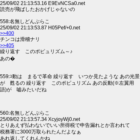
25/09/02 21:13:53.16 E9EvNCSa0.net
読売が飛ばしたおかげじゃないの
558:名無しどんぶらこ
25/09/02 21:13:53.87 H05Pef/+0.net
>>400
チンコは滑稽ナリ
>>405
繰り返す このポピュリズム～♪
あの�
559:ﾕ動は まるで革命 繰り返す いつか見たような あの光景
が 甦るの 繰り返す このポピュリズム あの反動(※左翼用
語)が 嘘みたいだね
560:名無しどんぶらこ
25/09/02 21:13:57.34 XcyjoyWj0.net
とりあえず払わないでいい所得税で申告漏れとか言われて
税務署に3000万取られたんだよなぁ
あれ返してくれんかね