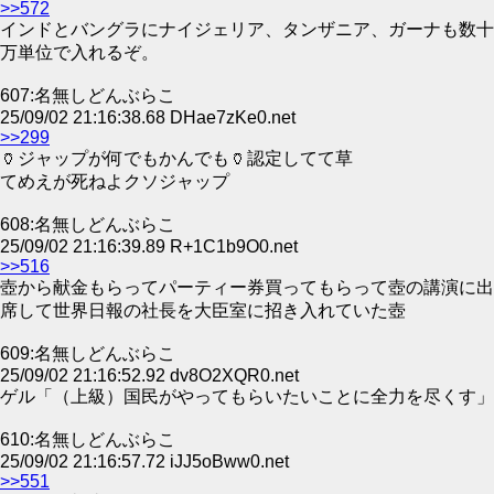
>>572
インドとバングラにナイジェリア、タンザニア、ガーナも数十
万単位で入れるぞ。
607:名無しどんぶらこ
25/09/02 21:16:38.68 DHae7zKe0.net
>>299
🏺ジャップが何でもかんでも🏺認定してて草
てめえが死ねよクソジャップ
608:名無しどんぶらこ
25/09/02 21:16:39.89 R+1C1b9O0.net
>>516
壺から献金もらってパーティー券買ってもらって壺の講演に出
席して世界日報の社長を大臣室に招き入れていた壺
609:名無しどんぶらこ
25/09/02 21:16:52.92 dv8O2XQR0.net
ゲル「（上級）国民がやってもらいたいことに全力を尽くす」
610:名無しどんぶらこ
25/09/02 21:16:57.72 iJJ5oBww0.net
>>551