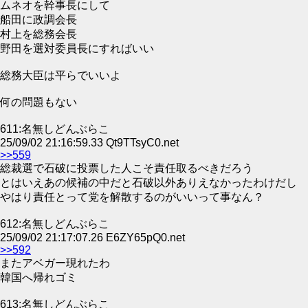
ムネオを幹事長にして
船田に政調会長
村上を総務会長
野田を選対委員長にすればいい
総務大臣は平らでいいよ
何の問題もない
611:名無しどんぶらこ
25/09/02 21:16:59.33 Qt9TTsyC0.net
>>559
総裁選で石破に投票した人こそ責任取るべきだろう
とはいえあの候補の中だと石破以外ありえなかったわけだし
やはり責任とって党を解散するのがいいって事なん？
612:名無しどんぶらこ
25/09/02 21:17:07.26 E6ZY65pQ0.net
>>592
またアベガー現れたわ
韓国へ帰れゴミ
613:名無しどんぶらこ