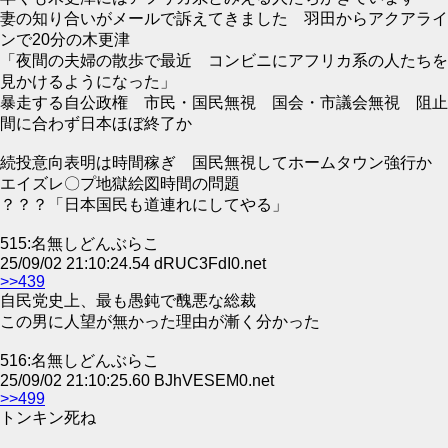
妻の知り合いがメールで訴えてきました 羽田からアクアライ
ンで20分の木更津
「夜間の夫婦の散歩で最近 コンビニにアフリカ系の人たちを
見かけるようになった」
暴走する自公政権 市民・国民無視 国会・市議会無視 阻止
間に合わず日本ほぼ終了か
続投意向表明は時間稼ぎ 国民無視してホームタウン強行か
エイズレ〇プ地獄絵図時間の問題
？？？「日本国民も道連れにしてやる」
515:名無しどんぶらこ
25/09/02 21:10:24.54 dRUC3FdI0.net
>>439
自民党史上、最も愚鈍で醜悪な総裁
この男に人望が無かった理由が漸く分かった
516:名無しどんぶらこ
25/09/02 21:10:25.60 BJhVESEM0.net
>>499
トンキン死ね