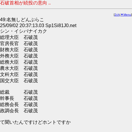
石破首相が続投の意向 ..
[
2ch
|
▼Menu
]
49:名無しどんぶらこ
25/09/02 20:37:13.03 Sp1Si81J0.net
シン・イシバナイカク
総理大臣 石破茂
官房長官 石破茂
財務大臣 石破茂
外務大臣 石破茂
総務大臣 石破茂
農水大臣 石破茂
文科大臣 石破茂
国交大臣 石破茂
総裁 石破茂
幹事長 石破茂
総務会長 石破茂
政調会長 石破茂
て聞いたんですけどホントですか