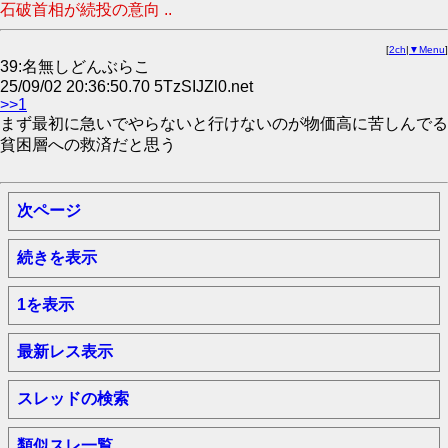
石破首相が続投の意向 ..
[
2ch
|
▼Menu
]
39:名無しどんぶらこ
25/09/02 20:36:50.70 5TzSIJZl0.net
>>1
まず最初に急いでやらないと行けないのが物価高に苦しんでる
貧困層への救済だと思う
次ページ
続きを表示
1を表示
最新レス表示
スレッドの検索
類似スレ一覧