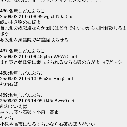
466:名無しどんぶらこ
25/09/02 21:06:08.99 wglxEN3a0.net
醜い生き物の石破よ
自民党の総裁選なんか国民はどうでもいいから明日解散しろよ
ボケ
参政党を衆議院で40議席取らせろ
467:名無しどんぶらこ
25/09/02 21:06:09.48 pbcdW8Wz0.net
また壺と参政党に乗っ取られるなら石破の方がよっぽどマシ
468:名無しどんぶらこ
25/09/02 21:06:13.95 u3idjEmq0.net
死ね石破
469:名無しどんぶらこ
25/09/02 21:06:14.05 iJJ5oBww0.net
能力でいえば
林＞加藤＞石破＞小泉＝高市
だから
小泉や高市になるくらいなら石破のほうがいい