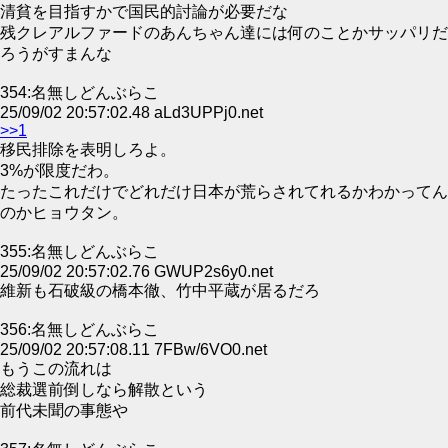
清貧を目指すかで国民的討論が必要だな
残クレアルファードのあんちゃん達には何のことかサッパリだ
ろうがすまんな
354:名無しどんぶらこ
25/09/02 20:57:02.48 aLd3UPPj0.net
>>1
移民排除を表明しろよ。
3%が限度だわ。
たったこれだけでどれだけ日本が荒らされてれるかわかってん
のかヒョウタン。
355:名無しどんぶらこ
25/09/02 20:57:02.76 GWUP2s6y0.net
維新も石破級の橋本徹、竹中平蔵が居るだろ
356:名無しどんぶらこ
25/09/02 20:57:08.11 7FBw/6VO0.net
もうこの流れは
総裁選前倒しなら解散という
前代未聞の事態や