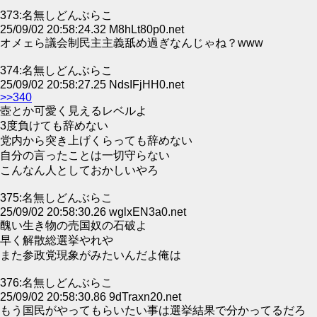
373:名無しどんぶらこ
25/09/02 20:58:24.32 M8hLt80p0.net
オメェら議会制民主主義舐め過ぎなんじゃね？www
374:名無しどんぶらこ
25/09/02 20:58:27.25 NdsIFjHH0.net
>>340
壺とか可愛く見えるレベルよ
3度負けても辞めない
党内から突き上げくらっても辞めない
自分の言ったことは一切守らない
こんなん人としておかしいやろ
375:名無しどんぶらこ
25/09/02 20:58:30.26 wglxEN3a0.net
醜い生き物の売国奴の石破よ
早く解散総選挙やれや
また参政党現象がみたいんだよ俺は
376:名無しどんぶらこ
25/09/02 20:58:30.86 9dTraxn20.net
もう国民がやってもらいたい事は選挙結果で分かってるだろ