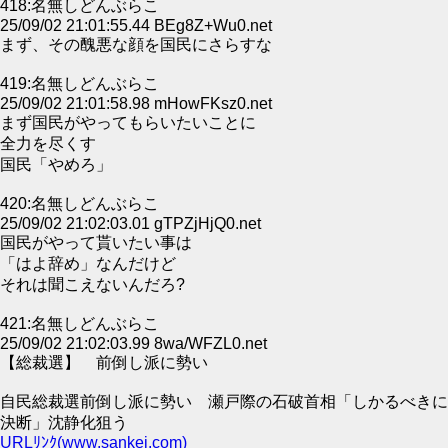
418:名無しどんぶらこ
25/09/02 21:01:55.44 BEg8Z+Wu0.net
まず、その醜悪な顔を国民にさらすな
419:名無しどんぶらこ
25/09/02 21:01:58.98 mHowFKsz0.net
まず国民がやってもらいたいことに
全力を尽くす
国民「やめろ」
420:名無しどんぶらこ
25/09/02 21:02:03.01 gTPZjHjQ0.net
国民がやって貰いたい事は
「はよ辞め」なんだけど
それは聞こえないんだろ?
421:名無しどんぶらこ
25/09/02 21:02:03.99 8wa/WFZL0.net
【総裁選】 前倒し派に勢い
自民総裁選前倒し派に勢い 瀬戸際の石破首相「しかるべきに
決断」沈静化狙う
URLﾘﾝｸ(www.sankei.com)