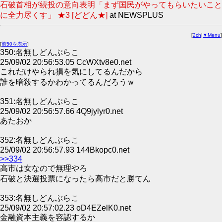
石破首相が続投の意向表明「まず国民がやってもらいたいこと
に全力尽くす」 ★3 [どどん★]
at NEWSPLUS
[
2ch
|
▼Menu
]
[
前50を表示
]
350:名無しどんぶらこ
25/09/02 20:56:53.05 CcWXtv8e0.net
これだけやられ損を気にしてるんだから
誰を暗殺するかわかってるんだろうｗ
351:名無しどんぶらこ
25/09/02 20:56:57.66 4Q9jylyr0.net
あたおか
352:名無しどんぶらこ
25/09/02 20:56:57.93 144Bkopc0.net
>>334
高市は女なので無理やろ
石破と決選投票になったら高市だと勝てん
353:名無しどんぶらこ
25/09/02 20:57:02.23 oD4EZelK0.net
金融資本主義を容認するか