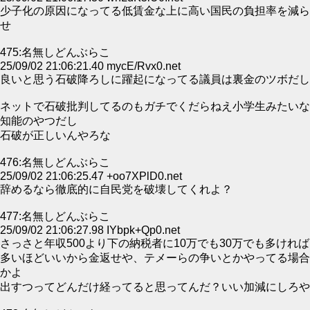
少子化の原因になってる低賃金な上に高い国民の負担率を減ら
せ
475:名無しどんぶらこ
25/09/02 21:06:21.40 mycE/Rvx0.net
良いと思う石破降ろしに躍起になってる議員は裏金のツボだし
ネットで石破批判してるのもガチでくだらねえ小学生みたいな
知能のやつだし
石破が正しいんやろな
476:名無しどんぶらこ
25/09/02 21:06:25.47 +oo7XPlD0.net
辞めるなら徹底的に自民党を破壊してくれよ？
477:名無しどんぶらこ
25/09/02 21:06:27.98 IYbpk+Qp0.net
さっさと年収500より下の納税者に10万でも30万でも多ければ
多いほどいいから金返せや、テメーらの争いとかやってる場合
かよ
出すつってどんだけ経ってると思ってんだ？いい加減にしろや