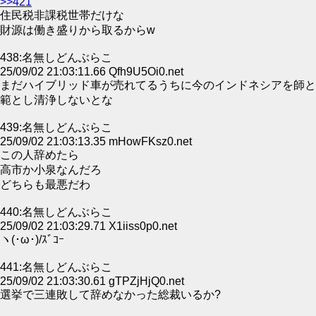
>>421
住民税非課税世帯だけな
財源は働き盛りから取るからw
438:名無しどんぶらこ
25/09/02 21:03:11.66 Qfh9U5Oi0.net
まだハイブリッド車が売れてるうちに今のインドネシアを師と
範とし清浄しないとな
439:名無しどんぶらこ
25/09/02 21:03:13.35 mHowFKsz0.net
この人辞めたら
高市か小泉なんだろ
どちらも最悪だわ
440:名無しどんぶらこ
25/09/02 21:03:29.71 X1iiss0p0.net
ヽ(･ω･)/ｽﾞｺｰ
441:名無しどんぶらこ
25/09/02 21:03:30.61 gTPZjHjQ0.net
選挙で三連敗して辞めなかった総裁いるか?