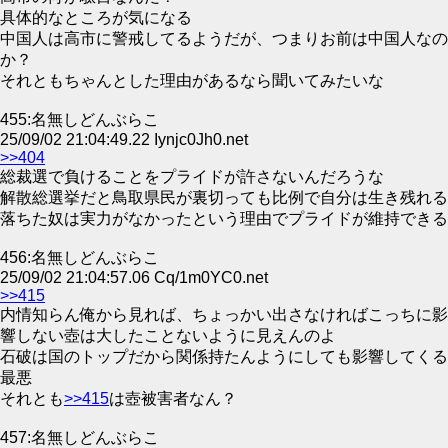
具体的なところが気になる
中国人は高市に警戒してるようだが、つまりお前は中国人なの
か？
それともちゃんとした理由があるなら聞いてみたいな
455:名無しどんぶらこ
25/09/02 21:04:49.22 Iynjc0Jh0.net
>>404
総裁選で負けることをプライドが許さないんだろうな
解散総選挙だと鳥取県民が裏切っても比例で自分は生き残れる
落ちた奴は実力がなかったという理由でプライドが維持できる
456:名無しどんぶらこ
25/09/02 21:04:57.06 Cq/1m0YC0.net
>>415
内情知らん俺から見れば、ちょっかい出さなければこっちに影
響しない壺は大したことないように見えんのよ
石破は国のトップだから関係持たんようにしても影響してくる
最悪
それとも
>>415
は壺被害者なん？
457:名無しどんぶらこ