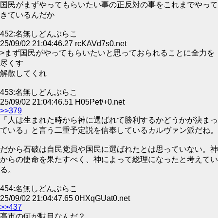
国民がまずやってもらいたい事の正反対の事をこれまでやって
きているんだか
452:名無しどんぶらこ
25/09/02 21:04:46.27 rcKAVd7s0.net
>まず国民がやってもらいたいと思っておられることに全力を
尽くす
解散してくれ
453:名無しどんぶらこ
25/09/02 21:04:46.51 H05Pef/+0.net
>>379
「人は生まれた時から神に選ばれて勝利するかどうかが決まっ
ている」と言う二重予定説を信奉しているカルヴァン派だね。
だから石破は自民党員や国民に選ばれたとは思っていない。神
からの使命を果たすべく、神によって総理になったと考えてい
る。
454:名無しどんぶらこ
25/09/02 21:04:47.65 0HXqGUat0.net
>>437
高市の何が駄目なんだ？