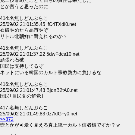
党三役辞めたことで自らの責任は果たした
とか言うと思ったのに
414:名無しどんぶらこ
25/09/02 21:01:35.45 ifC4TXdi0.net
石破やめたら高市やぞ
リトル北朝鮮に耐えれるのか？
415:名無しどんぶらこ
25/09/02 21:01:37.22 5dwFdcs10.net
頑張れ石破
国民は支持してるぞ
ネットにいる韓国のカルト宗教勢力に負けるな
416:名無しどんぶらこ
25/09/02 21:01:47.43 BjdnB2tA0.net
国民｢自民党の解党｣
417:名無しどんぶらこ
25/09/02 21:01:49.83 0z7klG+y0.net
>>372
壺とかが可愛く見える真正統一カルト信者様ですか？ｗ