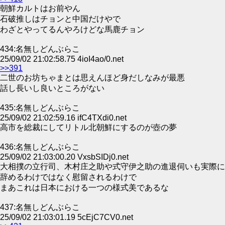
朝鮮カルトはお前やん
石破推しはチョンと中国だけやで
わざとやってるんやろけどな馬鹿チョン
434:名無しどんぶらこ
25/09/02 21:02:58.75 4ioI4ao/0.net
>>391
二世のお坊ちゃまとは思えんほど身だしなみが最悪
話し長いし良いところがない
435:名無しどんぶらこ
25/09/02 21:02:59.16 ifC4TXdi0.net
高市を総裁にしてリトル北朝鮮にするのが壺の夢
436:名無しどんぶらこ
25/09/02 21:03:00.20 VxsbSIDj0.net
大相撲の立行司、木村庄之助や式守伊之助の進退伺いも実際に
辞めるわけではなく慰留されるわけで
まあこれは日本における一つの様式美であるな
437:名無しどんぶらこ
25/09/02 21:03:01.19 5cEjC7CV0.net