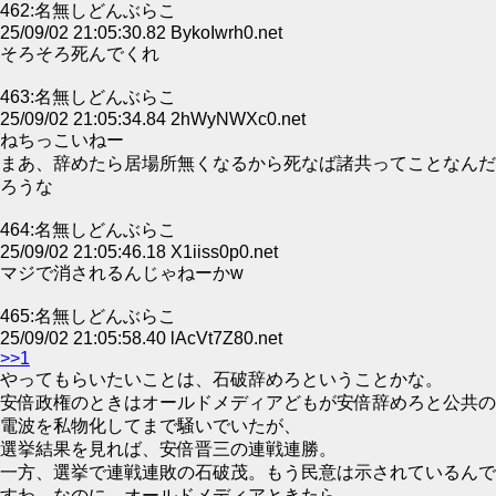
462:名無しどんぶらこ
25/09/02 21:05:30.82 BykoIwrh0.net
そろそろ死んでくれ
463:名無しどんぶらこ
25/09/02 21:05:34.84 2hWyNWXc0.net
ねちっこいねー
まあ、辞めたら居場所無くなるから死なば諸共ってことなんだ
ろうな
464:名無しどんぶらこ
25/09/02 21:05:46.18 X1iiss0p0.net
マジで消されるんじゃねーかw
465:名無しどんぶらこ
25/09/02 21:05:58.40 lAcVt7Z80.net
>>1
やってもらいたいことは、石破辞めろということかな。
安倍政権のときはオールドメディアどもが安倍辞めろと公共の
電波を私物化してまで騒いでいたが、
選挙結果を見れば、安倍晋三の連戦連勝。
一方、選挙で連戦連敗の石破茂。もう民意は示されているんで
すわ。なのに、オールドメディアときたら、、、、