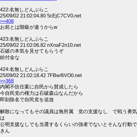
422:名無しどんぶらこ
25/09/02 21:02:04.80 5cEjC7CV0.net
>>408
お前とは階級が違うからw
423:名無しどんぶらこ
25/09/02 21:02:06.82 nXnaF2n10.net
石破の本気を見せてもらうぞ
給付金な
424:名無しどんぶらこ
25/09/02 21:02:18.42 7FBw/6VO0.net
>>368
内閣不信任案に自民から賛成したら
今自民党の権力は石破森山なんだから
即刻除名で自民党を追放
解散になってもその議員は無所属 党の支援なし で戦う勇気
は
公明支援なしでも当選するくらいの強者でないとそんな行動で
きん