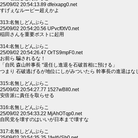
25/09/02 20:54:13.89 dfeixapg0.net
すげぇなルーピー超えかよ
313:名無しどんぶらこ
25/09/02 20:54:20.56 UPvcf0tV0.net
稲田さんを重要ポストに起用
314:名無しどんぶらこ
25/09/02 20:54:26.47 OrTS9mpF0.net
お前ら 騙されるな！
「自民 森山幹事長 “退任し進退を石破首相に預ける」
つまり 石破逃げるが地位にしがみついたら 幹事長の進退はな
315:名無しどんぶらこ
25/09/02 20:54:27.77 1527wBIl0.net
安倍派に責任を取らせる
316:名無しどんぶらこ
25/09/02 20:54:33.22 MjAhOTqp0.net
自民党を壊すのはいいが日本まで壊すな
317:名無しどんぶらこ
25/09/02 20:54:35.25 1fwltVSb0.net