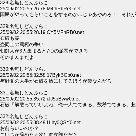
328:名無しどんぶらこ
25/09/02 20:55:26.78 M4thPbRe0.net
国民がやってもらいことをするのか…じゃあやめろ！ それが
329:名無しどんぶらこ
25/09/02 20:55:28.19 CY5MFhRB0.net
石破も壺
壺同士の覇権の争い
朝鮮人が3人集まると7つの派閥ができる
そのまんまだよ
330:名無しどんぶらこ
25/09/02 20:55:32.58 17BykBCb0.net
与野党の大半が石破を盾にしてるほうが楽なんだろ
331:名無しどんぶらこ
25/09/02 20:55:35.72 iJJ5oBww0.net
石破「解散っていいよね。俺一人でできる。数秒でできる。超
332:名無しどんぶらこ
25/09/02 20:55:38.49 HIhy0QSY0.net
お前らいいのか？
こいつが辞めたら次は進次郎だぞ？