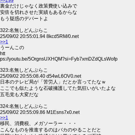
>>299
裏金だけじゃなく政策費使い込みで
安倍を切れさせた実績もあるからな
もう疑惑のデパートよ
322:名無しどんぶらこ
25/09/02 20:55:01.94 8kcd5RM/0.net
>>1
うーんこの
htt
ps://youtu.be/5OrgnsUXHQM?si=Fyb7xmDZdQLsWofp
323:名無しどんぶらこ
25/09/02 20:55:08.40 d54wL6OV0.net
日本のテレビ局が「苦労人」だとか言ってたなｗ
ここでも似たような石破擁護してた気狂いがいたよな
五毛党も大変だな
324:名無しどんぶらこ
25/09/02 20:55:09.86 M1Esns7x0.net
>>1
移民、消費税、メガソーラー・・・
こんなものを推進するのはバカのやることだと