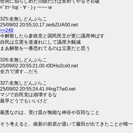
世間に知らしめた功績だけは誉めてやるぞ石破
ﾊﾞｶｿｰﾘq(・∀・)ｙ一~~ w
325:名無しどんぶらこ
25/09/02 20:55:10.17 zerbZUA00.net
>>246
今解散したら参政党と国民民主が更に議席伸ばす
自民は立憲を道連れにして議席大幅減
まあ解散を一番恐れてるのは立憲だと思う
326:名無しどんぶらこ
25/09/02 20:55:21.00 r0DHo2co0.net
全力で潰す…だろ
327:名無しどんぶらこ
25/09/02 20:55:24.41 //4ng77w0.net
マジで自民党は崩壊するな
最早どうでもいいけど
最悪なのは、受け皿が無能な神谷や百田なこと
そう考えると、維新の前原が退いて藤田が出てきたことが唯一