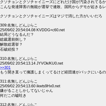
クソチョンとクソチャイニーズにどれだけ国が汚染されてるか
こんな発達障害の無能が選挙で連敗、国民からデモが起きるレ
クソチョンとクソチャイニーズはマジで消した方がいいだろ
309:名無しどんぶらこ
25/09/02 20:54:04.08 KVDDG+c60.net
結局どうなるんだ？
総裁選前倒し？
解散総選挙？
石破続投？
310:名無しどんぶらこ
25/09/02 20:54:13.14 JYVOk/KU0.net
>>301
もう開き直って擁護しまくってるけど経団連がバックにいるの
311:名無しどんぶらこ
25/09/02 20:54:13.60 ikwts9Hx0.net
嫌がることしかしてないじゃん
何だこの嘘吐き
312:名無しどんぶらこ