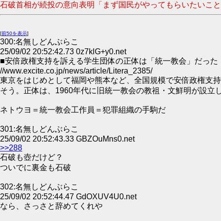
石破首相が続投の意向表明「まず国民がやってもらいたいことに全
[
前50を表示
]
300:名無しどんぶらこ
25/09/02 20:52:42.73 0z7klG+y0.net
■安倍政権支持を訴える学生団体の正体は「統一教会」だった！
//www.excite.co.jp/news/article/Litera_2385/
東京をはじめとして福岡や熊本など、全国規模で安倍政権支持の
そう。正体は、1960年代に旧統一教会の教祖・文鮮明が設
ネトウヨ＝統一教会工作員＝犯罪組織の手駒だ
301:名無しどんぶらこ
25/09/02 20:52:43.33 GBZOuMns0.net
>>288
石破も壺だけど？
ついでに裏金も石破
302:名無しどんぶらこ
25/09/02 20:52:44.47 GdOXUV4U0.net
なら、さっさと辞めてくれや