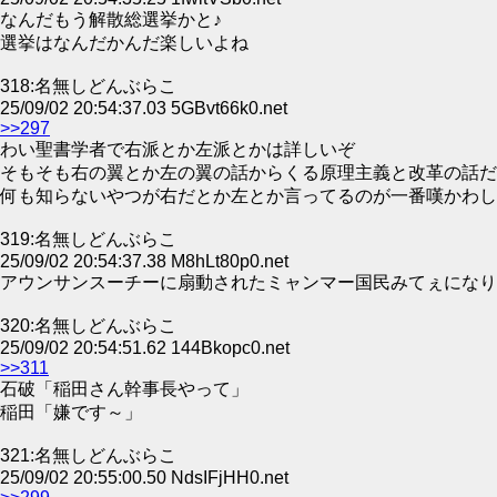
なんだもう解散総選挙かと♪
選挙はなんだかんだ楽しいよね
318:名無しどんぶらこ
25/09/02 20:54:37.03 5GBvt66k0.net
>>297
わい聖書学者で右派とか左派とかは詳しいぞ
そもそも右の翼とか左の翼の話からくる原理主義と改革の話だ
何も知らないやつが右だとか左とか言ってるのが一番嘆かわし
319:名無しどんぶらこ
25/09/02 20:54:37.38 M8hLt80p0.net
アウンサンスーチーに扇動されたミャンマー国民みてぇになり
320:名無しどんぶらこ
25/09/02 20:54:51.62 144Bkopc0.net
>>311
石破「稲田さん幹事長やって」
稲田「嫌です～」
321:名無しどんぶらこ
25/09/02 20:55:00.50 NdsIFjHH0.net