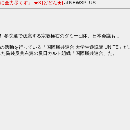
力尽くす」 ★3 [どどん★]
at NEWSPLUS
 参院選で跋扈する宗教極右のダミー団体、日本会議も...
活動を行っている「国際勝共連合 大学生遊説隊 UNITE」だ
立した偽装反共右翼の反日カルト組織「国際勝共連合」だ。