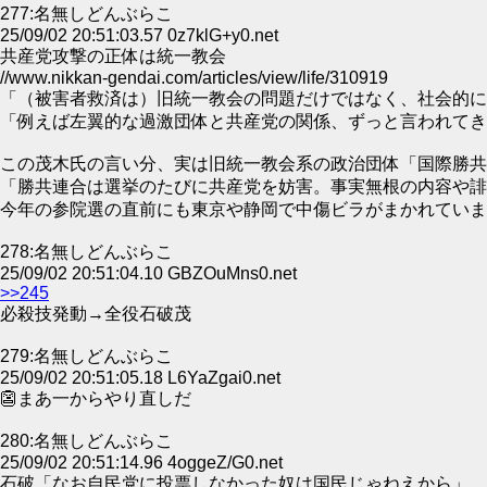
277:名無しどんぶらこ
25/09/02 20:51:03.57 0z7klG+y0.net
共産党攻撃の正体は統一教会
//www.nikkan-gendai.com/articles/view/life/310919
「（被害者救済は）旧統一教会の問題だけではなく、社会的に
「例えば左翼的な過激団体と共産党の関係、ずっと言われてき
この茂木氏の言い分、実は旧統一教会系の政治団体「国際勝共
「勝共連合は選挙のたびに共産党を妨害。事実無根の内容や誹
今年の参院選の直前にも東京や静岡で中傷ビラがまかれていま
278:名無しどんぶらこ
25/09/02 20:51:04.10 GBZOuMns0.net
>>245
必殺技発動→全役石破茂
279:名無しどんぶらこ
25/09/02 20:51:05.18 L6YaZgai0.net
👺まあ一からやり直しだ
280:名無しどんぶらこ
25/09/02 20:51:14.96 4oggeZ/G0.net
石破「なお自民党に投票しなかった奴は国民じゃねえから」