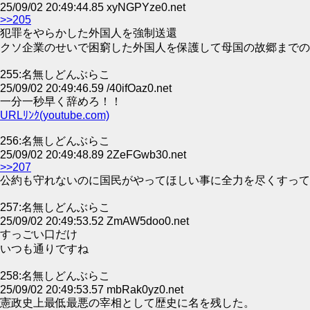
25/09/02 20:49:44.85 xyNGPYze0.net
>>205
犯罪をやらかした外国人を強制送還
クソ企業のせいで困窮した外国人を保護して母国の故郷までの
255:名無しどんぶらこ
25/09/02 20:49:46.59 /40ifOaz0.net
一分一秒早く辞めろ！！
URLﾘﾝｸ(youtube.com)
256:名無しどんぶらこ
25/09/02 20:49:48.89 2ZeFGwb30.net
>>207
公約も守れないのに国民がやってほしい事に全力を尽くすって
257:名無しどんぶらこ
25/09/02 20:49:53.52 ZmAW5doo0.net
すっごい口だけ
いつも通りですね
258:名無しどんぶらこ
25/09/02 20:49:53.57 mbRak0yz0.net
憲政史上最低最悪の宰相として歴史に名を残した。