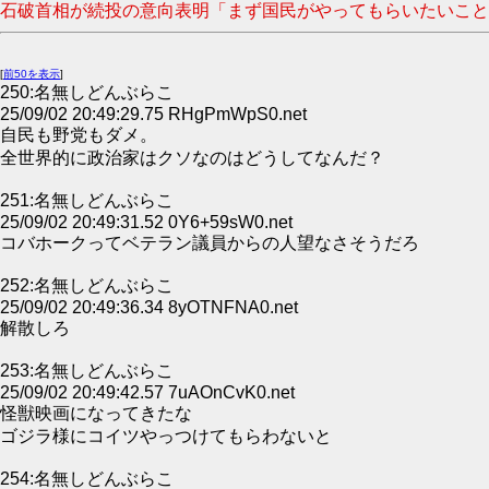
石破首相が続投の意向表明「まず国民がやってもらいたいことに全
[
前50を表示
]
250:名無しどんぶらこ
25/09/02 20:49:29.75 RHgPmWpS0.net
自民も野党もダメ。
全世界的に政治家はクソなのはどうしてなんだ？
251:名無しどんぶらこ
25/09/02 20:49:31.52 0Y6+59sW0.net
コバホークってベテラン議員からの人望なさそうだろ
252:名無しどんぶらこ
25/09/02 20:49:36.34 8yOTNFNA0.net
解散しろ
253:名無しどんぶらこ
25/09/02 20:49:42.57 7uAOnCvK0.net
怪獣映画になってきたな
ゴジラ様にコイツやっつけてもらわないと
254:名無しどんぶらこ