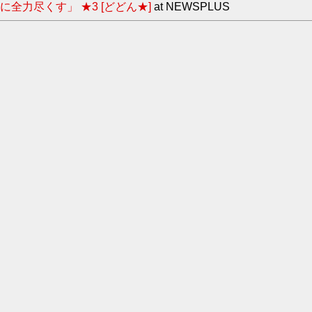
力尽くす」 ★3 [どどん★]
at NEWSPLUS