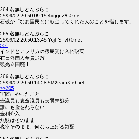
264:名無しどんぶらこ
25/09/02 20:50:09.15 4oggeZ/G0.net
石破か「なお国民とは献金してくれた人のことを指します」
265:名無しどんぶらこ
25/09/02 20:50:13.45 YojFSTvR0.net
>>1
インドとアフリカの移民受け入れ破棄
在日外国人全員追放
観光立国廃止
266:名無しどんぶらこ
25/09/02 20:50:14.28 5M2eamXh0.net
>>205
実際にやったこと
壺議員も裏金議員も実質未処分
誰にも金を配らない
金利介入
無駄はそのまま
税率そのまま、何なら上げる気配
267:名無しどんぶらこ