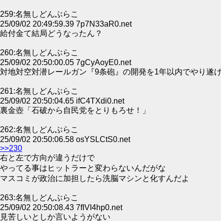
259:名無しどんぶらこ
25/09/02 20:49:59.39 7p7N33aR0.net
給付金て結局どうなったん？
260:名無しどんぶらこ
25/09/02 20:50:00.05 7gCyAoyE0.net
対地対空対潜レールガン『9条砲』の開発を1年以内でやり遂
261:名無しどんぶらこ
25/09/02 20:50:04.65 ifC4TXdi0.net
裏金壺「石破から自民党をとりもろせ！」
262:名無しどんぶらこ
25/09/02 20:50:06.58 osYSLCtS0.net
>>230
右と左で方向が違うだけで
やってる事はヒットラーと変わらないんだがな
マスコミが政治に加担したら洗脳マシンと化すんだよ
263:名無しどんぶらこ
25/09/02 20:50:08.43 7fIVI4hp0.net
見苦しいとしか言いようがない