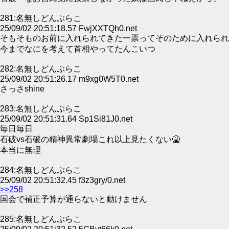
281:名無しどんぶらこ
25/09/02 20:51:18.57 FwjXXTQh0.net
そもそものお前に入れられてきた一票ってそのために入れられ
今までなにを考えて首相やってたんこいつ
282:名無しどんぶらこ
25/09/02 20:51:26.17 m9xg0W5T0.net
さっさshine
283:名無しどんぶらこ
25/09/02 20:51:31.64 Sp1Si81J0.net
毎日毎日
石破vs石破の精神異常劇場これ以上見たくない🤮
本当に無理
284:名無しどんぶらこ
25/09/02 20:51:32.45 f3z3gry/0.net
>>258
国会で補正予算が通らないと動けません
285:名無しどんぶらこ