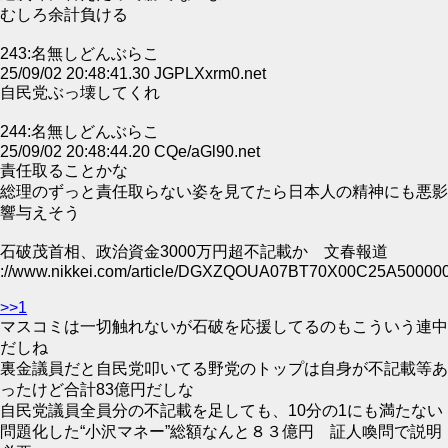
むしろ余計負ける
243:名無しどんぶらこ
25/09/02 20:48:41.30 JGPLXxrm0.net
自民党ぶっ壊してくれ
244:名無しどんぶらこ
25/09/02 20:48:44.20 CQe/aGl90.net
責任取ることかな
総理のずっと責任取らない姿を見てたら日本人の精神にも悪影
響与えそう
石破茂首相、政治資金3000万円超不記載か 文春報道
://www.nikkei.com/article/DGXZQOUA07BT70X00C25A500000
>>1
マスコミは一切触れないが石破を応援してるのもこういう連中
だしね
裏金議員だと自民党叩いてる野党のトップは自身が不記載等あ
ったけど合計83億円だしな
自民党議員全員分の不記載を足しても、10分の1にも満たない
問題化した“小沢マネー”総額なんと８３億円 証人喚問で説明