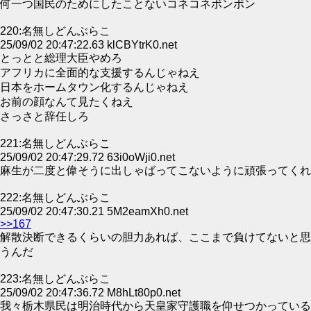
何一つ国民のためにしたことないコネコネボンボン
220:名無しどんぶらこ
25/09/02 20:47:22.63 klCBYtrK0.net
とっとと総理大臣やめろ
アフリカに全面的な支援するんじゃねえ
日本をホームタウン化するんじゃねえ
お前の顔なんて見たくねえ
さっさと辞任しろ
221:名無しどんぶらこ
25/09/02 20:47:29.72 63i0oWji0.net
麻生が二度と偉そうに出しゃばってこないように頑張ってくれ
222:名無しどんぶらこ
25/09/02 20:47:30.21 5M2eamXh0.net
>>167
解散決断できるくらいの胆力あれば、ここまで負けてないと思
うんだ
223:名無しどんぶらこ
25/09/02 20:47:36.72 M8hLt80p0.net
我々栃木県民は明治時代から天皇家守護職を仰せつかっている