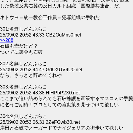
した偽装反共右翼の反日カルト組織「国際勝共連合」だ。
ネトウヨ＝統一教会工作員＝犯罪組織の手駒だ
301:名無しどんぶらこ
25/09/02 20:52:43.33 GBZOuMns0.net
>>288
石破も壺だけど？
ついでに裏金も石破
302:名無しどんぶらこ
25/09/02 20:52:44.47 GdOXUV4U0.net
なら、さっさと辞めてくれや
303:名無しどんぶらこ
25/09/02 20:52:48.38 HIHPbP2X0.net
ここまで追い詰められても石破擁護を画策するマスコミの手腕
に乞うご期待！プロとしての扇動策を見せつけて欲しい
304:名無しどんぶらこ
25/09/02 20:53:06.31 2ZeFGwb30.net
岸田と石破でノーガードでナイジェリアの街歩いて欲しい