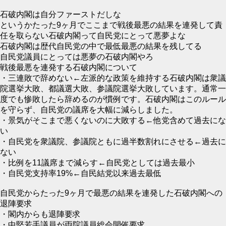
石破内閣は自分ファーストだしな
というかたった9ヶ月でここまで戦後最悪の結果を連発して責
任を取らない石破内閣って自民党にとって悪夢よな
石破内閣は歴代自民党の中で最低最悪の結果を残してる
自民党議員にとっては悪夢の石破内閣やろ
戦後最悪を連発する石破内閣について
・三連敗で辞めない←左派的な政策を維持する石破内閣は衆議
院選挙大敗、都議選大敗、参議院選挙大敗しています。通常一
度でも惨敗したら辞めるのが慣例です。石破内閣はこのルール
を守らず、自民党の議席を大幅に減らしました。
・景気がそこまで悪くないのに大敗する←他党含めて過去にな
い
・自民党を衆議院、参議院ともに過半数割れにさせる←過去に
ない
・比例を11議席まで減らす←自民党としては過去最小
・自民党支持率19%←自民結党以来過去最低
自民党からたった9ヶ月で最悪の結果を連発した石破内閣への
退陣要求
・閣内からも退陣要求
・中堅若手議員が両院議員総会開催要求