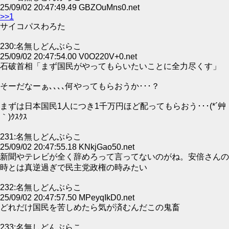
25/09/02 20:47:49.49 GBZOuMns0.net
>>1
サイコパスわろた
230:名無しどんぶらこ
25/09/02 20:47:54.00 V0O220V+0.net
石破首相「まず国民がやってもらいたいことに全力尽くす」
そーだなーぁ､､､､何やってもらおうか･･･？
まずは日本国民1人につき1千万円ほど配ってもらおう･･･(*´艸
｀)ｸｽｸｽ
231:名無しどんぶらこ
25/09/02 20:47:55.18 KNkjGao50.net
新聞やテレビが全く辞めろって言ってないのがね。安倍さんの
時とは真逆過ぎで民主党政権の時みたい
232:名無しどんぶらこ
25/09/02 20:47:57.50 MPeyqIkD0.net
どれだけ国民を苦しめたら気が済むんだこの鬼畜
233:名無しどんぶらこ