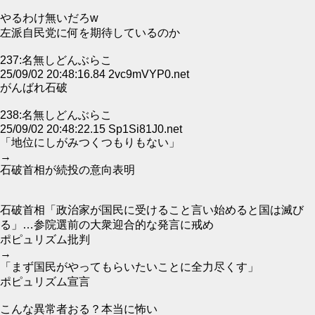
やるわけ無いだろw
左派自民党に何を期待しているのか
237:名無しどんぶらこ
25/09/02 20:48:16.84 2vc9mVYP0.net
がんばれ石破
238:名無しどんぶらこ
25/09/02 20:48:22.15 Sp1Si81J0.net
「地位にしがみつくつもりもない」
→
石破首相が続投の意向表明
石破首相「政治家が国民に受けること言い始めると国は滅び
る」…参院選前の大衆迎合的な発言に戒め
ポピュリズム批判
→
「まず国民がやってもらいたいことに全力尽くす」
ポピュリズム宣言
こんな異常者おる？本当に怖い