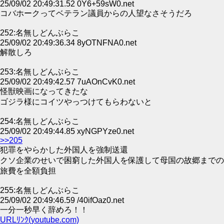
25/09/02 20:49:31.52 0Y6+59sW0.net
コバホークってベテラン議員からの人望なさそうだろ
252:名無しどんぶらこ
25/09/02 20:49:36.34 8yOTNFNA0.net
解散しろ
253:名無しどんぶらこ
25/09/02 20:49:42.57 7uAOnCvK0.net
怪獣映画になってきたな
ゴジラ様にコイツやっつけてもらわないと
254:名無しどんぶらこ
25/09/02 20:49:44.85 xyNGPYze0.net
>>205
犯罪をやらかした外国人を強制送還
クソ企業のせいで困窮した外国人を保護して母国の故郷までの
旅費を全額負担
255:名無しどんぶらこ
25/09/02 20:49:46.59 /40ifOaz0.net
一分一秒早く辞めろ！！
URLﾘﾝｸ(youtube.com)