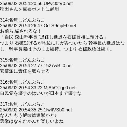
25/09/02 20:54:20.56 UPvcf0tV0.net
稲田さんを重要ポストに起用
314:名無しどんぶらこ
25/09/02 20:54:26.47 OrTS9mpF0.net
お前ら 騙されるな！
「自民 森山幹事長 “退任し進退を石破首相に預ける」
つまり 石破逃げるが地位にしがみついたら 幹事長の進退はな
し。幹事長職はそのまま維持。つまり 石破政権は続く。
315:名無しどんぶらこ
25/09/02 20:54:27.77 1527wBIl0.net
安倍派に責任を取らせる
316:名無しどんぶらこ
25/09/02 20:54:33.22 MjAhOTqp0.net
自民党を壊すのはいいが日本まで壊すな
317:名無しどんぶらこ
25/09/02 20:54:35.25 1fwltVSb0.net
なんだもう解散総選挙かと♪
選挙はなんだかんだ楽しいよね