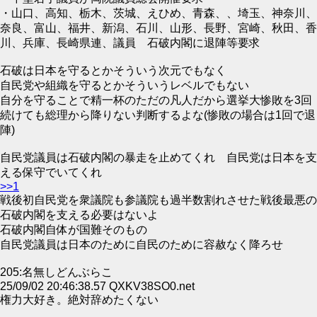
・山口、高知、栃木、茨城、えひめ、青森、、埼玉、神奈川、
奈良、富山、福井、新潟、石川、山形、長野、宮崎、秋田、香
川、兵庫、長崎県連、議員 石破内閣に退陣等要求
石破は日本を守るとかそういう次元でもなく
自民党や組織を守るとかそういうレベルでもない
自分を守ることで精一杯のただの凡人だから選挙大惨敗を3回
続けても総理から降りない判断するよな(惨敗の場合は1回で退
陣)
自民党議員は石破内閣の暴走を止めてくれ 自民党は日本を支
える保守でいてくれ
>>1
戦後初自民党を衆議院も参議院も過半数割れさせた戦後最悪の
石破内閣を支える必要はないよ
石破内閣自体が国難そのもの
自民党議員は日本のために自民のために容赦なく降ろせ
205:名無しどんぶらこ
25/09/02 20:46:38.57 QXKV38SO0.net
権力大好き。絶対辞めたくない