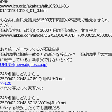
必要
://www.jcp.or.jp/akahata/aik10/2011-01-
01/2011010123_01_0.html
ちなみに自民党議員が1500万円程度の不記載で離党させられ
たが…
石破茂首相、政治資金3000万円超不記載か 文春報道
://www.nikkei.com/article/DGXZQOUA07BT70X00C25A500000
あと統一がーつってるが石破自身
石破総理に旧統一教会との新たな接点か？ 石破総理「党本部
に報告している」新事実ではないと否定
URLﾘﾝｸ(newsdig.tbs.co.jp)
245:名無しどんぶらこ
25/09/02 20:48:47.89 QdjjrSUH0.net
>>120
それで喜ぶって家畜かよ
246:名無しどんぶらこ
25/09/02 20:48:57.18 WY1wjJhk0.net
いやまぁ続投したくても無理だろ