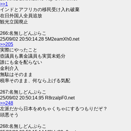
>>1
インドとアフリカの移民受け入れ破棄
在日外国人全員追放
観光立国廃止
266:名無しどんぶらこ
25/09/02 20:50:14.28 5M2eamXh0.net
>>205
実際にやったこと
壺議員も裏金議員も実質未処分
誰にも金を配らない
金利介入
無駄はそのまま
税率そのまま、何なら上げる気配
267:名無しどんぶらこ
25/09/02 20:50:14.95 R8rzalpF0.net
>>248
左派だから日本をめちゃくちゃにするつもりだぞ？
頭悪そう
268:名無しどんぶらこ