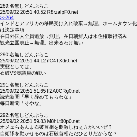
289:名無しどんぶらこ
25/09/02 20:51:40.52 R8rzalpF0.net
>>264
インドとアフリカの移民受け入れ破棄→無理。ホームタウン化
は決定事項
在日外国人全員追放→無理。在日朝鮮人は永住権取得済み
観光立国廃止→無理。出来るわけ無い
290:名無しどんぶらこ
25/09/02 20:51:44.12 ifC4TXdi0.net
実態としては、
石破VS壺議員の戦い
291:名無しどんぶらこ
25/09/02 20:51:51.65 lfZA0CRg0.net
読売新聞「早く辞めてもらわな」
毎日新聞「そやな」
292:名無しどんぶらこ
25/09/02 20:51:59.83 M8hLt80p0.net
オメェらあんま石破首相を刺激しねぇ方がいいぜ？
自衛隊を動かせるのは石破首相ただひとりだからな？