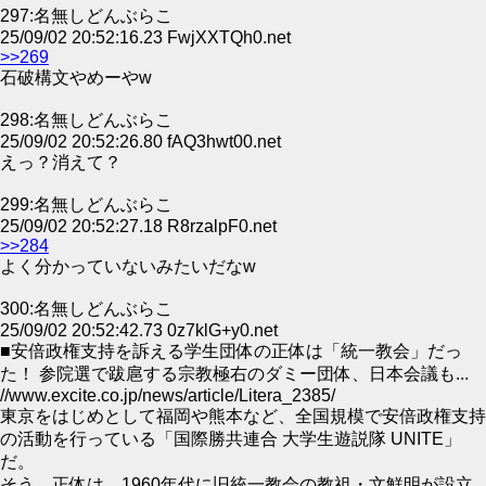
297:名無しどんぶらこ
25/09/02 20:52:16.23 FwjXXTQh0.net
>>269
石破構文やめーやw
298:名無しどんぶらこ
25/09/02 20:52:26.80 fAQ3hwt00.net
えっ？消えて？
299:名無しどんぶらこ
25/09/02 20:52:27.18 R8rzalpF0.net
>>284
よく分かっていないみたいだなw
300:名無しどんぶらこ
25/09/02 20:52:42.73 0z7klG+y0.net
■安倍政権支持を訴える学生団体の正体は「統一教会」だっ
た！ 参院選で跋扈する宗教極右のダミー団体、日本会議も...
//www.excite.co.jp/news/article/Litera_2385/
東京をはじめとして福岡や熊本など、全国規模で安倍政権支持
の活動を行っている「国際勝共連合 大学生遊説隊 UNITE」
だ。
そう。正体は、1960年代に旧統一教会の教祖・文鮮明が設立