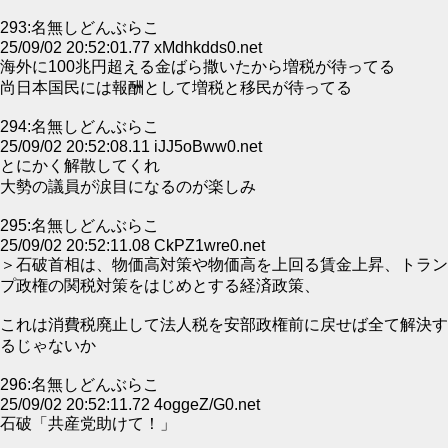
293:名無しどんぶらこ
25/09/02 20:52:01.77 xMdhkdds0.net
海外に100兆円超える金ばら撒いたから増税が待ってる
尚日本国民には報酬として増税と移民が待ってる
294:名無しどんぶらこ
25/09/02 20:52:08.11 iJJ5oBww0.net
とにかく解散してくれ
大勢の議員が涙目になるのが楽しみ
295:名無しどんぶらこ
25/09/02 20:52:11.08 CkPZ1wre0.net
＞石破首相は、物価高対策や物価高を上回る賃金上昇、トラン
プ政権の関税対策をはじめとする経済政策、
これは消費税廃止して法人税を安部政権前に戻せば全て解決す
るじゃないか
296:名無しどんぶらこ
25/09/02 20:52:11.72 4oggeZ/G0.net
石破「共産党助けて！」