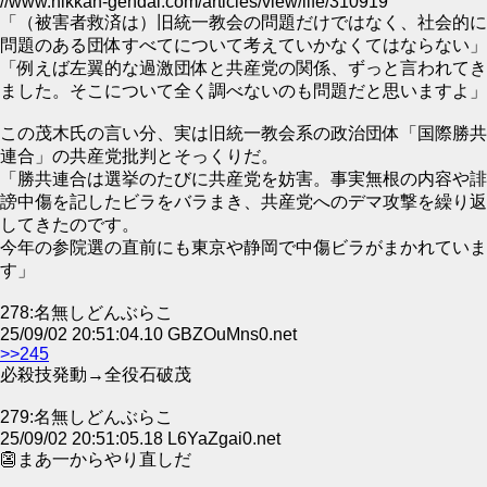
//www.nikkan-gendai.com/articles/view/life/310919
「（被害者救済は）旧統一教会の問題だけではなく、社会的に
問題のある団体すべてについて考えていかなくてはならない」
「例えば左翼的な過激団体と共産党の関係、ずっと言われてき
ました。そこについて全く調べないのも問題だと思いますよ」
この茂木氏の言い分、実は旧統一教会系の政治団体「国際勝共
連合」の共産党批判とそっくりだ。
「勝共連合は選挙のたびに共産党を妨害。事実無根の内容や誹
謗中傷を記したビラをバラまき、共産党へのデマ攻撃を繰り返
してきたのです。
今年の参院選の直前にも東京や静岡で中傷ビラがまかれていま
す」
278:名無しどんぶらこ
25/09/02 20:51:04.10 GBZOuMns0.net
>>245
必殺技発動→全役石破茂
279:名無しどんぶらこ
25/09/02 20:51:05.18 L6YaZgai0.net
👺まあ一からやり直しだ