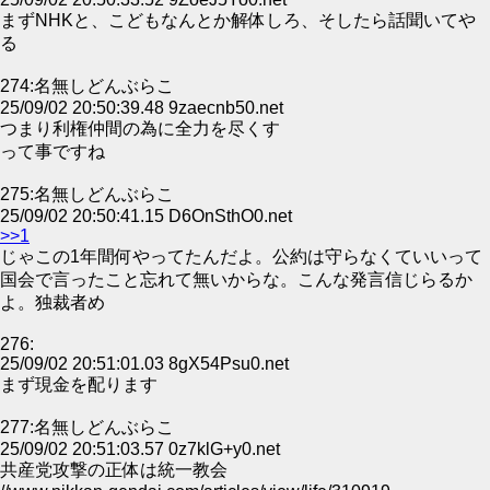
まずNHKと、こどもなんとか解体しろ、そしたら話聞いてや
る
274:名無しどんぶらこ
25/09/02 20:50:39.48 9zaecnb50.net
つまり利権仲間の為に全力を尽くす
って事ですね
275:名無しどんぶらこ
25/09/02 20:50:41.15 D6OnSthO0.net
>>1
じゃこの1年間何やってたんだよ。公約は守らなくていいって
国会で言ったこと忘れて無いからな。こんな発言信じらるか
よ。独裁者め
276:
25/09/02 20:51:01.03 8gX54Psu0.net
まず現金を配ります
277:名無しどんぶらこ
25/09/02 20:51:03.57 0z7klG+y0.net
共産党攻撃の正体は統一教会