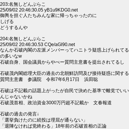
203:名無しどんぶらこ
25/09/02 20:46:30.05 yB1u9KDG0.net
御輿を担ぐ人たちみんな家に帰っちゃったのに
しげる
どうするんや
204:名無しどんぶらこ
25/09/02 20:46:30.53 CQe/aGl90.net
なんか石破内閣の左派メンバーってハニトラ疑惑上げられてる
の多いなw
石破自身、国会議員からやべー質問主意書を提出されてるし
石破茂内閣総理大臣の過去の北朝鮮訪問及び接待疑惑に関する
質問主意書 参議院 令和7年6月17日 浜田聡
石破は不記載の話題上がったが自民で決めた基準で離党でいい
んじゃないかね
石破茂首相、政治資金3000万円超不記載か 文春報道
石破の過去の発言↓
「選挙負けたのに続投は理屈が通らない」
「退陣なければ党終わる」18年前の石破首相の正論