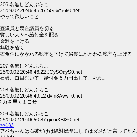
206:名無しどんぶらこ
25/09/02 20:46:45.47 5GBvt66k0.net
やって欲しいこと
壺議員と裏金議員を切る
貧しい人々へ給付金を配る
金利を上げる
無駄を省く
衣食住にかかわる税率を下げて娯楽にかかわる税率を上げる
207:名無しどんぶらこ
25/09/02 20:46:46.22 JCySOayS0.net
石破、白目むいて 給付金５万円出して、死ね。
208:名無しどんぶらこ
25/09/02 20:46:49.12 dym8Awv+0.net
2万を早くよこせ
209:名無しどんぶらこ
25/09/02 20:46:50.87 gxxxXBfS0.net
>>183
アベちゃんは石破だけは絶対総理にしてはダメだと言ってたん