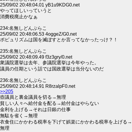
25/09/02 20:48:04.01 yB1u9KDG0.net
やってほしいっていうと
消費税廃止かなぁ
234:名無しどんぶらこ
25/09/02 20:48:06.53 4oggeZ/G0.net
ポピュリズムは国を滅ぼすとか言ってなかったっけ？！
235:名無しどんぶらこ
25/09/02 20:48:09.49 f3z3gry/0.net
衆議院選挙は去年、参議院選挙は今年やった。
議員の任期という話では国政選挙は当分ないのだ
236:名無しどんぶらこ
25/09/02 20:48:14.91 R8rzalpF0.net
>>205
壺議員と裏金議員を切る→無理
貧しい人々へ給付金を配る→給付金はやらない
金利を上げる→それは日銀の仕事
無駄を省く→無理
衣食住にかかわる税率を下げて娯楽にかかわる税率を上げる→
無理