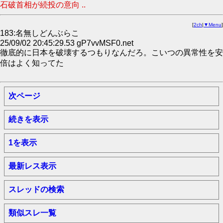
石破首相が続投の意向 ..
[
2ch
|
▼Menu
]
183:名無しどんぶらこ
25/09/02 20:45:29.53 gP7vvMSF0.net
徹底的に日本を破壊するつもりなんだろ。こいつの異常性を安
倍はよく知ってた
次ページ
続きを表示
1を表示
最新レス表示
スレッドの検索
類似スレ一覧