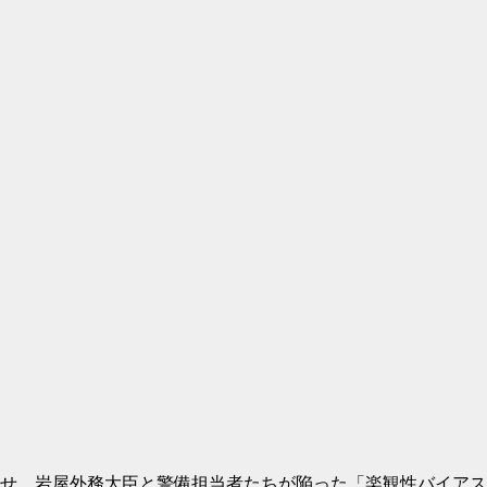
わせ 岩屋外務大臣と警備担当者たちが陥った「楽観性バイア