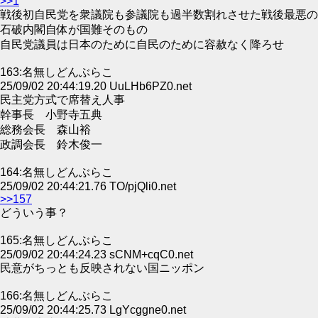
>>1
戦後初自民党を衆議院も参議院も過半数割れさせた戦後最悪の
石破内閣自体が国難そのもの
自民党議員は日本のために自民のために容赦なく降ろせ
163:名無しどんぶらこ
25/09/02 20:44:19.20 UuLHb6PZ0.net
民主党方式で席替え人事
幹事長 小野寺五典
総務会長 森山裕
政調会長 鈴木俊一
164:名無しどんぶらこ
25/09/02 20:44:21.76 TO/pjQli0.net
>>157
どういう事？
165:名無しどんぶらこ
25/09/02 20:44:24.23 sCNM+cqC0.net
民意がちっとも反映されない国ニッポン
166:名無しどんぶらこ
25/09/02 20:44:25.73 LgYcggne0.net