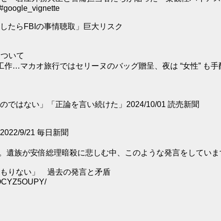
#google_vignette
したらFBIの事情聴取」巨大リスク
について
作…マカオ旅行ではセリーヌのバッグ贈呈、夜は “女性” も手
ない」「正論を言い続けた」2024/10/01 読売新聞
/9/21 毎日新聞
。遺族が安倍総理暗殺に悲しむ中、このような発言をしていま
もりない」 過去の発言と矛盾
WOCYZ5OUPY/