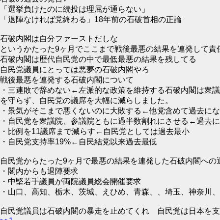
「選挙負けたのに続投は理屈が通らない」
「退陣なければ党終わる」18年前の石破首相の正論
石破内閣は自分ファーストだしな
というかたった9ヶ月でここまで戦後最悪の結果を連発して責
石破内閣は歴代自民党の中で最低最悪の結果を残してる
自民党議員にとっては悪夢の石破内閣やろ
戦後最悪を連発する石破内閣について
・三連敗で辞めない←左派的な政策を維持する石破内閣は衆議
を守らず、自民党の議席を大幅に減らしました。
・景気がそこまで悪くないのに大敗する←他党含めて過去にな
・自民党を衆議院、参議院ともに過半数割れにさせる←過去に
・比例を11議席まで減らす←自民党としては過去最小
・自民党支持率19%←自民結党以来過去最低
自民党からたった9ヶ月で最悪の結果を連発した石破内閣への
・閣内からも退陣要求
・中堅若手議員が両院議員総会開催要求
・山口、高知、栃木、茨城、えひめ、青森、、埼玉、神奈川、
自民党議員は石破内閣の暴走を止めてくれ 自民党は日本を支