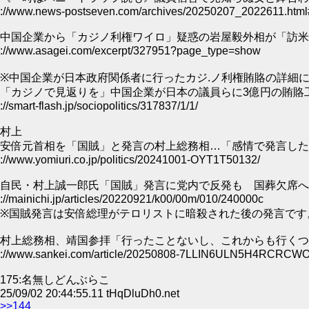
://www.news-postseven.com/archives/20250207_2022611.html
中国企業から「カジノ利権ワイロ」疑惑の岩屋毅外相が「訪米
://www.asagei.com/excerpt/327951?page_type=show
※中国企業が日本政府関係者に行ったカジ.ノ利権賄賂の詳細
「カジノで見返りを」中国企業が日本の議員らに3億円の賄賂工
://smart-flash.jp/sociopolitics/317837/1/1/
村上
安倍元首相を「国賊」と発言の村上総務相…「感情で発言したのでは
://www.yomiuri.co.jp/politics/20241001-OYT1T50132/
自民・村上誠一郎氏「国賊」発言に党内で反発も 国葬欠席へ2022
://mainichi.jp/articles/20220921/k00/00m/010/240000c
※国賊発言は安倍総理がテロリストに暗殺された後の発言です
村上総務相、靖国参拝「行ったことないし、これからも行くつ
://www.sankei.com/article/20250808-7LLIN6ULN5H4RCRC
175:名無しどんぶらこ
25/09/02 20:44:55.11 tHqDluDh0.net
>>144