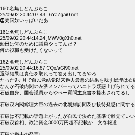
160:名無しどんぶらこ
25/09/02 20:44:07.43 L6YaZgai0.net
👺売国奴いっぱいだあ
161:名無しどんぶらこ
25/09/02 20:44:14.24 jMWV0gXh0.net
船田は何のために議員やってんだ？
何の役職も受けたくないって
162:名無しどんぶらこ
25/09/02 20:44:16.87 CQe/aGl90.net
選挙結果は責任を取れって答え出してるやろ
たった9ヶ月で自民党結党以来過去最悪の結果を残す総理は石
なんか石破内閣の左派メンバーってハニトラ疑惑上げられてる
石破自身、国会議員からやべー質問主意書を提出されてるし
石破茂内閣総理大臣の過去の北朝鮮訪問及び接待疑惑に関する
石破は不記載の話題上がったが自民で決めた基準で離党でいい
石破茂首相、政治資金3000万円超不記載か 文春報道
石破の過去の発言↓