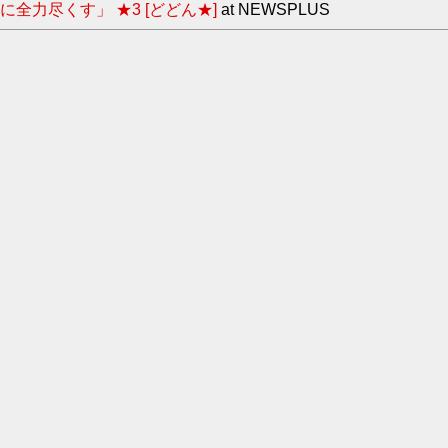
力尽くす」 ★3 [どどん★]
at NEWSPLUS