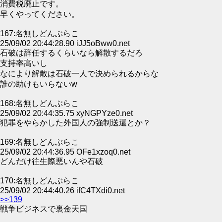
消費税廃止です。
早くやってください。
167:名無しどんぶらこ
25/09/02 20:44:28.90 iJJ5oBww0.net
石破は辞任するくらいなら解散するだろ
支持率高いし
なにより解散は石破一人で決められるからな
誰の助けもいらないw
168:名無しどんぶらこ
25/09/02 20:44:35.75 xyNGPYze0.net
犯罪をやらかした外国人の強制送還とか？
169:名無しどんぶらこ
25/09/02 20:44:36.95 OFe1xzoq0.net
どんだけ往生際悪いんや石破
170:名無しどんぶらこ
25/09/02 20:44:40.26 ifC4TXdi0.net
>>139
戦争ビジネスで裏金天国