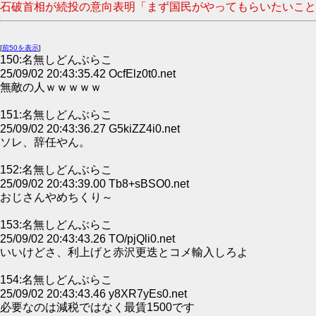
石破首相が続投の意向表明「まず国民がやってもらいたいことに全
[
前50を表示
]
150:名無しどんぶらこ
25/09/02 20:43:35.42 OcfElz0t0.net
無敵の人ｗｗｗｗｗ
151:名無しどんぶらこ
25/09/02 20:43:36.27 G5kiZZ4i0.net
ソレ、辞任やん。
152:名無しどんぶらこ
25/09/02 20:43:39.00 Tb8+sBSO0.net
おじさんやめちくり～
153:名無しどんぶらこ
25/09/02 20:43:43.26 TO/pjQli0.net
いいけどさ、利上げと赤沢更迭とコメ輸入しろよ
154:名無しどんぶらこ
25/09/02 20:43:43.46 y8XR7yEs0.net
必要なのは減税ではなく最賃1500です