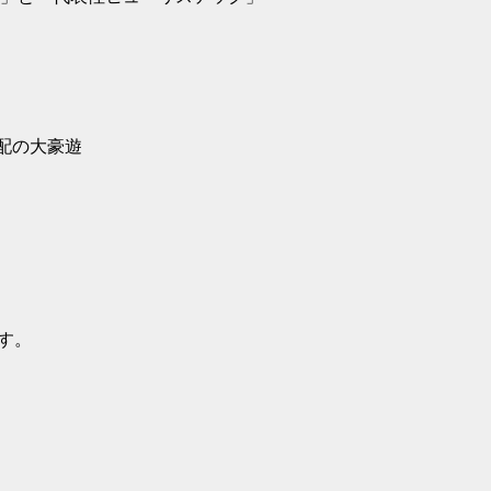
配の大豪遊
す。