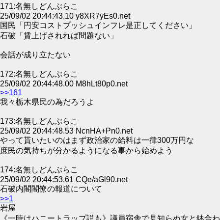
171:名無しどんぶらこ
25/09/02 20:44:43.10 y8XR7yEs0.net
国民「円安コストプッシュインフレ是正してください」
石破「賃上げされれば問題ない」
会話が成り立たない
172:名無しどんぶらこ
25/09/02 20:44:48.00 M8hLt80p0.net
>>161
我々栃木県民の為だろうよ
173:名無しどんぶらこ
25/09/02 20:44:48.53 NcnHA+Pn0.net
やって貰いたいのはまず政治家の給料は一律300万円な
庶民の気持ちが分かるようになる事から始めよう
174:名無しどんぶらこ
25/09/02 20:44:53.61 CQe/aGl90.net
石破内閣閣僚の報道について
>>1
岩屋
《一時はハニートラップ説も》議員宿舎で見知らぬ女と鉢合