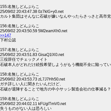
155:名無しどんぶらこ
25/09/02 20:43:47.38 0z7klG+y0.net
カルト集団はそんなに石破が嫌いなんやったらさっさと高市党
156:名無しどんぶらこ
25/09/02 20:43:50.59 5M2eamXh0.net
>>147
下村公認
157:名無しどんぶらこ
25/09/02 20:43:51.83 GisaQ1lX0.net
三役辞任でチェックメイト
石破本人がどれだけ続投希望しようがもう機能不全に陥ってい
158:名無しどんぶらこ
25/09/02 20:43:53.73 zL7J7Hh50.net
ガチ詳しい人に聞きたいんだけど、
石破が退陣することで地方の中小サッシ製造会社の仕事減る？
159:名無しどんぶらこ
25/09/02 20:44:02.11 kFUglTmV0.net
失うものがない人は恐ろしい