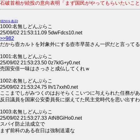
石破首相が続投の意向表明「まず国民がやってもらいたいことに全
[
前50を表示
]
1000:名無しどんぶらこ
25/09/02 21:53:11.09 5dwFdcs10.net
>>982
だから壺カルトを対象外にする壺市早苗さん一択だと言ってる
1001:名無しどんぶらこ
25/09/02 21:53:23.50 0z7klG+y0.net
売国安倍一味はさっさと成仏してくれｗ
1002:名無しどんぶらこ
25/09/02 21:53:24.75 lh/17xxh0.net
ここまでしがみつくのはおそらくこいつに与えられた任務があ
反日議員を国家公安委員長に据えてた民主党時代を思い出すわ
1003:名無しどんぶらこ
25/09/02 21:53:27.33 AtN8GiHo0.net
スパイ防止法成立で
まず前科のある在日は強制送還な