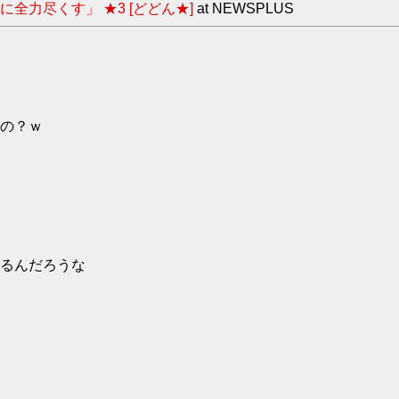
力尽くす」 ★3 [どどん★]
at NEWSPLUS
の？ｗ
るんだろうな