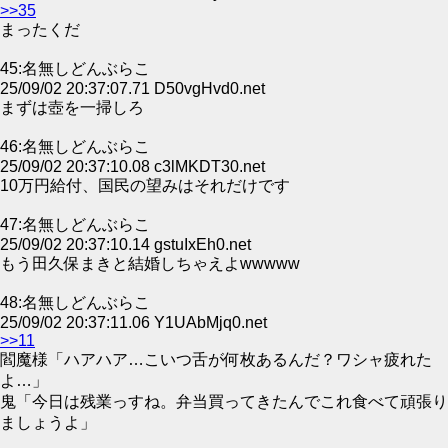
>>35
まったくだ
45:名無しどんぶらこ
25/09/02 20:37:07.71 D50vgHvd0.net
まずは壺を一掃しろ
46:名無しどんぶらこ
25/09/02 20:37:10.08 c3lMKDT30.net
10万円給付、国民の望みはそれだけです
47:名無しどんぶらこ
25/09/02 20:37:10.14 gstuIxEh0.net
もう田久保まきと結婚しちゃえよwwwww
48:名無しどんぶらこ
25/09/02 20:37:11.06 Y1UAbMjq0.net
>>11
閻魔様「ハアハア…こいつ舌が何枚あるんだ？ワシャ疲れた
よ…」
鬼「今日は残業っすね。弁当買ってきたんでこれ食べて頑張り
ましょうよ」