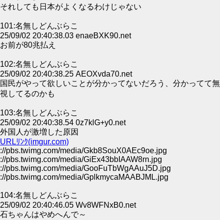
それしても日本がよくなるわけじゃない
101:名無しどんぶらこ
25/09/02 20:40:38.03 enaeBXK90.net
お前が80兆払え
102:名無しどんぶらこ
25/09/02 20:40:38.25 AEOXvda70.net
国民がやって欲しいことが分かってないだろう、分かってて無
視してるのかも
103:名無しどんぶらこ
25/09/02 20:40:38.54 0z7klG+y0.net
外国人が激増した原因
URLﾘﾝｸ(imgur.com)
://pbs.twimg.com/media/Gkb8SouX0AEc9oe.jpg
://pbs.twimg.com/media/GiEx43bbIAAW8rn.jpg
://pbs.twimg.com/media/GooFuTbWgAAuJ5D.jpg
://pbs.twimg.com/media/GplkmycaMAABJML.jpg
104:名無しどんぶらこ
25/09/02 20:40:46.05 Wv8WFNxB0.net
石ちゃんはやめへんで～