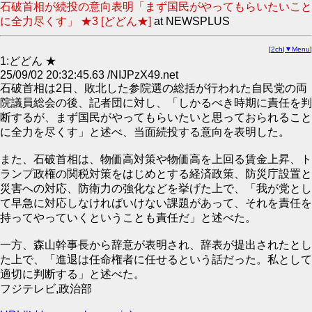
石破首相が続投の意向表明「まず国民がやってもらいたいこと
に全力尽くす」 ★3 [どどん★]
at NEWSPLUS
[
2ch
|
▼Menu
]
1:どどん ★
25/09/02 20:32:45.63 /NIJPzX49.net
石破首相は2日、敗北した参院選の総括が行われた自民党の両
院議員総会の後、記者団に対し、「しかるべき時期に責任を判
断するが、まず国民がやってもらいたいと思っておられること
に全力を尽くす」と述べ、当面続投する意向を表明した。
また、石破首相は、物価高対策や物価高を上回る賃金上昇、ト
ランプ政権の関税対策をはじめとする経済政策、防災庁設置と
災害への対応、防衛力の強化などを挙げた上で、「我が党とし
て早急に対応しなければいけない課題があって、それを責任を
持ってやっていくということも責任だ」と述べた。
一方、森山幹事長から辞意が表明され、辞表が提出されたとし
た上で、「進退は任命権者に任せるという話だった。私として
適切に判断する」と述べた。
フジテレビ,政治部