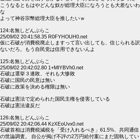
こうなるともはやどんな奴が総理大臣になろうとも大差ないわ
な
よって神谷宗幣総理大臣を推したいｗ
124:名無しどんぶらこ
25/09/02 20:41:58.35 R0FYHOUH0.net
仮に石破が消費税廃止しますって言い出しても、信じられる訳
ないだろ。もう自民党は信用できないんよ
125:名無しどんぶらこ
25/09/02 20:42:02.80 1+MIYBVh0.net
石破は選挙３連敗、それも大惨敗
石破に国民の民意は無い
石破に政策を決める権限は無い
石破は憲法で定められた国民主権を侵害している
石破は憲法違反だ
126:名無しどんぶらこ
25/09/02 20:42:06.44 KzXEoUvx0.net
石破首相は消費税減税を「受け入れるべき」61.5%、共同通信
の世論調査。 自公が掲げ不評の2万円給付案にまだ固執してい