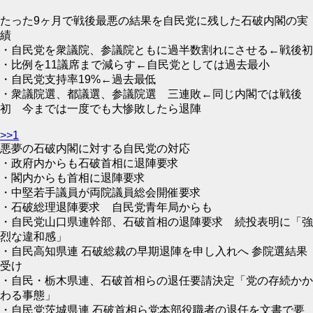
たった9ヶ月で戦後最悪の結果を自民党に残した石破内閣の実
績
・自民党を衆議院、参議院ともに過半数割れにさせる←戦後初
・比例を11議席まで減らす←自民党としては過去最小
・自民党支持率19%←過去最低
・衆議院選、都議選、参議院選 三連敗←同じ内閣では戦後
初 今までは一度でも大惨敗したら退陣
>>1
悪夢の石破内閣に対する自民党の対応
・政府内からも石破首相に退陣要求
・閣内からも首相に退陣要求
・中堅若手議員が両院議員総会開催要求
・石破総理退陣要求 自民党青年局からも
・自民党山口県連幹部、石破首相の退陣要求 続投表明に「強
烈な違和感」
・自民高知県連 石破総裁の早期退陣を申し入れへ 参院選結果
受け
・自民・栃木県連、石破首相らの退任要請決定「党の存続かか
わる事態」
・自民党茨城県連 石破首相ら党本部役職者の退任を文書で要