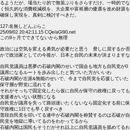
るようだが、場当たり的で無策ぶりをさらすだけ。一時的でな
く恒久的な消費税減税を、大企業や富裕層の優遇を改め財源を
確保し実現を。真剣に検討すべきだ。
127:名無しどんぶらこ
25/09/02 20:42:11.15 CQe/aGl90.net
この9ヶ月でできてないから無理
政治には空気を変える勇気が必要だと思う 脅しに屈するか否
かで政治家としての今後が、日本と自民の未来が決まりますな
自民党議員は悪夢の石破内閣のせいで国会も地方も自民党が0
議席になるルートを歩み出したと気づいた方がいいわ
石破内閣が左派&無能のせいで、今まで自民党を応援していた
保守層が野党に流れてる
それがそっちで固定化したら仮に自民が保守の政権に戻っても
支援者がいない状態になる
自民党が議席を失って路頭迷いたくないなら固定化する前に保
守政権に1日でも早く戻すべき
普段自民党を叩いてる連中が石破内閣を称賛するのは石破が自
民党を地獄に導いてるのをわかってるから
石破内閣は国民もそうだがそれ以上に自民党議員を舐めてるわ