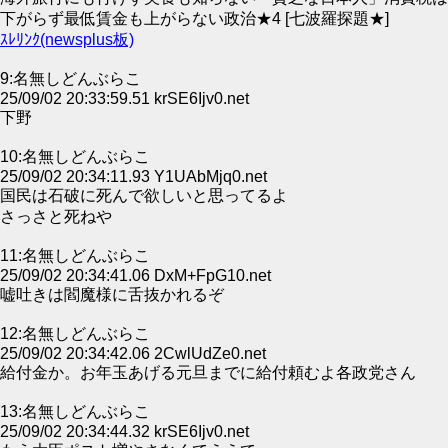
下がらず最低賃金も上がらない政治★4 [七波羅探題★]
ｽﾚﾘﾝｸ(newsplus板)
9:名無しどんぶらこ
25/09/02 20:33:59.51 krSE6Ijv0.net
下野
10:名無しどんぶらこ
25/09/02 20:34:11.93 Y1UAbMjq0.net
国民は石破に死んで欲しいと思ってるよ
さっさと死ねや
11:名無しどんぶらこ
25/09/02 20:34:41.06 DxM+FpG10.net
嘘吐きは閻魔様に舌抜かれるぞ
12:名無しどんぶらこ
25/09/02 20:34:42.06 2CwlUdZe0.net
給付金か。お年玉あげる元旦までに給付頼むよ各政党さん
13:名無しどんぶらこ
25/09/02 20:34:44.32 krSE6Ijv0.net