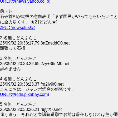
URLﾘﾝｸ(news.yahoo.co.jp)
前スレ
石破首相が続投の意向表明「まず国民がやってもらいたいこと
に全力尽くす」 ★2 [どどん★]
ｽﾚﾘﾝｸ(newsplus板)
2:名無しどんぶらこ
25/09/02 20:33:17.79 3nZnsddC0.net
頑張って石橋
3:名無しどんぶらこ
25/09/02 20:33:22.65 2zy+36nM0.net
辞めません
4:名無しどんぶらこ
25/09/02 20:33:23.37 frg2Iv9f0.net
こんにちは、ジャンボ煙突の斜塔です。
URLﾘﾝｸ(cdn.pixabay.com)
5:名無しどんぶらこ
25/09/02 20:33:26.21 r9jtjtXI0.net
違う違う、それだと衆議院選挙でお前は辞任しなければ筋が通