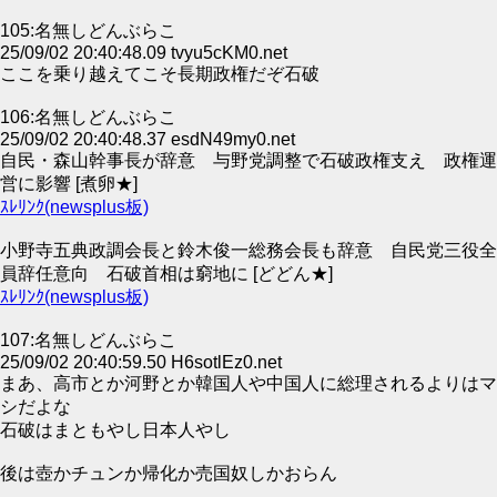
105:名無しどんぶらこ
25/09/02 20:40:48.09 tvyu5cKM0.net
ここを乗り越えてこそ長期政権だぞ石破
106:名無しどんぶらこ
25/09/02 20:40:48.37 esdN49my0.net
自民・森山幹事長が辞意 与野党調整で石破政権支え 政権運
営に影響 [煮卵★]
ｽﾚﾘﾝｸ(newsplus板)
小野寺五典政調会長と鈴木俊一総務会長も辞意 自民党三役全
員辞任意向 石破首相は窮地に [どどん★]
ｽﾚﾘﾝｸ(newsplus板)
107:名無しどんぶらこ
25/09/02 20:40:59.50 H6sotlEz0.net
まあ、高市とか河野とか韓国人や中国人に総理されるよりはマ
シだよな
石破はまともやし日本人やし
後は壺かチュンか帰化か売国奴しかおらん