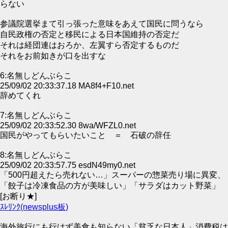
らない
参議院選挙まて引っ張った意味をあえて国民に問うなら
自民政権の否定と移民による日本国維持の否定だ
それは経団連はおろか、左翼すら否定するものだ
それをお前如きが口を出すな
6:名無しどんぶらこ
25/09/02 20:33:37.18 MA8f4+F10.net
辞めてくれ
7:名無しどんぶらこ
25/09/02 20:33:52.30 8wa/WFZL0.net
国民がやってもらいたいこと ＝ 石破の辞任
8:名無しどんぶらこ
25/09/02 20:33:57.75 esdN49my0.net
「500円超えたら売れない…」スーパーの惣菜売り場に異変、
「餃子は冷凍食品の方が美味しい」「サラダはカット野菜」
[お断り★]
ｽﾚﾘﾝｸ(newsplus板)
海外旅行にも行けず美食も知らない「貧乏な日本人」消費税は