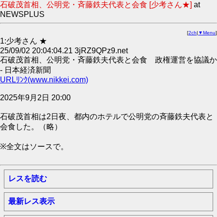
石破茂首相、公明党・斉藤鉄夫代表と会食 [少考さん★]
at
NEWSPLUS
[
2ch
|
▼Menu
]
1:少考さん ★
25/09/02 20:04:04.21 3jRZ9QPz9.net
石破茂首相、公明党・斉藤鉄夫代表と会食 政権運営を協議か
- 日本経済新聞
URLﾘﾝｸ(www.nikkei.com)
2025年9月2日 20:00
石破茂首相は2日夜、都内のホテルで公明党の斉藤鉄夫代表と
会食した。（略）
※全文はソースで。
レスを読む
最新レス表示