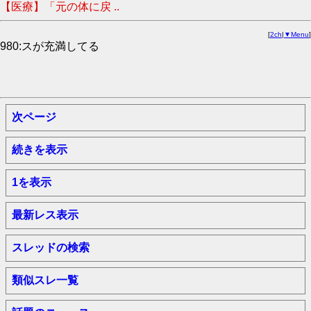
【医療】「元の体に戻 ..
[
2ch
|
▼Menu
]
980:スが充満してる
次ページ
続きを表示
1を表示
最新レス表示
スレッドの検索
類似スレ一覧