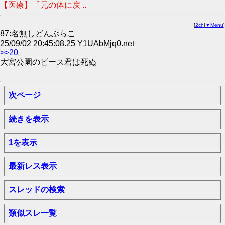
【医療】「元の体に戻 ..
[
2ch
|
▼Menu
]
87:名無しどんぶらこ
25/09/02 20:45:08.25 Y1UAbMjq0.net
>>20
大宮公園のピース君は死ぬ
次ページ
続きを表示
1を表示
最新レス表示
スレッドの検索
類似スレ一覧