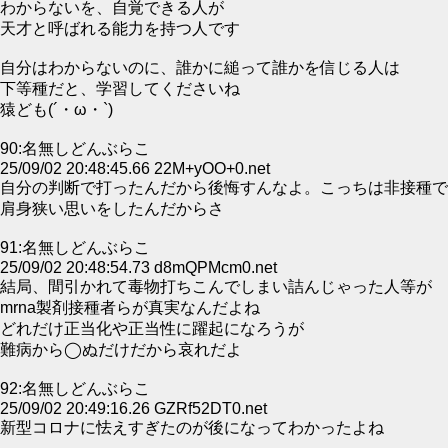
わからないを、自覚できる人が
天才と呼ばれる能力を持つ人です
自分はわからないのに、誰かに縋って誰かを信じる人は
下等種だと、学習してくださいね
猿ども(´・ω・`)
90:名無しどんぶらこ
25/09/02 20:48:45.66 22M+yOO+0.net
自分の判断で打ったんだから後悔すんなよ。こっちは非接種で
肩身狭い思いをしたんだからさ
91:名無しどんぶらこ
25/09/02 20:48:54.73 d8mQPMcm0.net
結局、間引かれて毒物打ちこんでしまい詰んじゃった人等が
mrna製剤接種者らが真実なんだよね
どれだけ正当化や正当性に躍起になろうが
難病から◯ぬだけだから哀れだよ
92:名無しどんぶらこ
25/09/02 20:49:16.26 GZRf52DT0.net
新型コロナに怯えすぎたのが後になってわかったよね