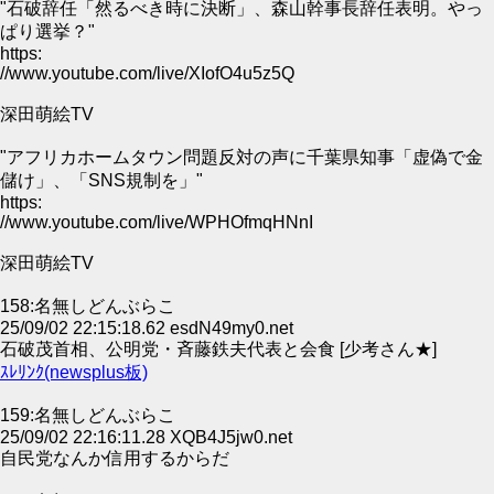
"石破辞任「然るべき時に決断」、森山幹事長辞任表明。やっ
ぱり選挙？"
https:
//www.youtube.com/live/XIofO4u5z5Q
深田萌絵TV
"アフリカホームタウン問題反対の声に千葉県知事「虚偽で金
儲け」、「SNS規制を」"
https:
//www.youtube.com/live/WPHOfmqHNnI
深田萌絵TV
158:名無しどんぶらこ
25/09/02 22:15:18.62 esdN49my0.net
石破茂首相、公明党・斉藤鉄夫代表と会食 [少考さん★]
ｽﾚﾘﾝｸ(newsplus板)
159:名無しどんぶらこ
25/09/02 22:16:11.28 XQB4J5jw0.net
自民党なんか信用するからだ