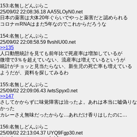
153:名無しどんぶらこ
25/09/02 22:08:36.18 AA55LOyN0.net
日本の薬害は大体20年ぐらいでやっと薬害だと認められる
コロナｍRNAはまだ5年なのでこれからだろうな
154:名無しどんぶらこ
25/09/02 22:08:58.59 fIvshlU00.net
>>135
人口動態統計を見ても前年比で死産率は増加しているが
微増で3％を超えていない、流産率は増えているというが
統計がチョッと見当たらない、新生児の死亡率も増えている
ようだが、資料を探してみるわ
155:名無しどんぶらこ
25/09/02 22:09:06.43 /wtsSpyx0.net
>>147
さしてかからずに味覚障害は治ったよ。あれは本当に嘘偽りな
かった
カレーさえ無味だったからな…あれだけ香りはしたのに…
156:名無しどんぶらこ
25/09/02 22:13:04.37 UYQ9Fgp30.net