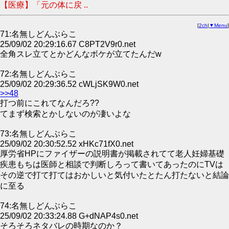
【医療】「元の体に戻 ..
[
2ch
|
▼Menu
]
71:名無しどんぶらこ
25/09/02 20:29:16.67 C8PT2V9r0.net
全角スレ立てとかどんなボケが立てたんだw
72:名無しどんぶらこ
25/09/02 20:29:36.52 cWLjSK9W0.net
>>48
打つ前にこれてなんだろ??
てまず検索とかしないのが凄いよな
73:名無しどんぶらこ
25/09/02 20:30:52.52 xHKc71fX0.net
厚労省HPにファイザーの説明書が掲載されてて老人妊婦基礎
疾患もちは医師と相談で判断しろって書いてあったのにTVは
その逆で打て打てはおかしいと気付いたとたん打たないと結論
に至る
74:名無しどんぶらこ
25/09/02 20:33:24.88 G+dNAP4s0.net
そろそろネタバレの時期なのか？