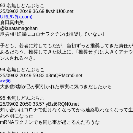
93:名無しどんぶらこ
25/09/02 20:49:36.69 fIvshlU00.net
URLﾘﾝｸ(x.com)
倉田真由美
@kuratamagohan
厚労相｢妊婦にコロナワクチンは推奨していない｣
子ども、若者に対してもだが、当初ずっと推奨してきた責任が
あるだろう。推奨してきた以上に、｢推奨せず｣は大きくアナウ
ンスされるべき。
94:名無しどんぶらこ
25/09/02 20:49:59.83 d8mQPMcm0.net
>>66
大多数8割が己が間引かれた事実に気づきだしたから
95:名無しどんぶらこ
25/09/02 20:50:33.57 yBzt6RQN0.net
知り合いはコロナで動けなくなってから連絡取れなくなって生
死不明になった
mRNAワクチンでも同じ事が起こるんだろうな