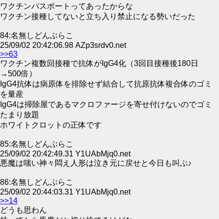
ワクチンパスポートってあったからな
ワクチン接種してないと立ち入り禁止になる勢いだった
84:名無しどんぶらこ
25/09/02 20:42:06.98 AZp3srdv0.net
>>63
ワクチン複数回接種で抗体がIgG4化（3回目接種後180日
→500倍）
IgG4抗体は病原体を排除せず結合して抗原抗体複合体のゴミ
を量産
IgG4は掃除屋であるマクロファージを寄せ付けないのでゴミ
たまり放題
ホワイトクロットの正体です
85:名無しどんぶらこ
25/09/02 20:42:49.31 Y1UAbMjq0.net
悪魔は嗤い神々悶え人形は泣き元に戻せと今日も叫ぶ♪
86:名無しどんぶらこ
25/09/02 20:44:03.31 Y1UAbMjq0.net
>>14
どうも思わん