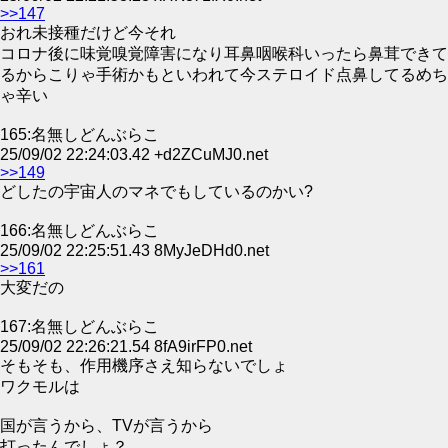
>>147
おれ未接種だけど今それ
コロナ後に味覚嗅覚障害になり耳鼻咽喉科いったら鼻茸できて
るからこりゃ手術かもといわれて今ステロイド点鼻してるめち
ゃ辛い
165:名無しどんぶらこ
25/09/02 22:24:03.42 +d2ZCuMJ0.net
>>149
どしたの宇宙人のマネでもしているのかい?
166:名無しどんぶらこ
25/09/02 22:25:51.43 8MyJeDHd0.net
>>161
大変だの
167:名無しどんぶらこ
25/09/02 22:26:21.54 8fA9irFP0.net
そもそも、作用機序さえ知らないでしょ
ワクモルは
国が言うから、TVが言うから
打ったんでしょ？