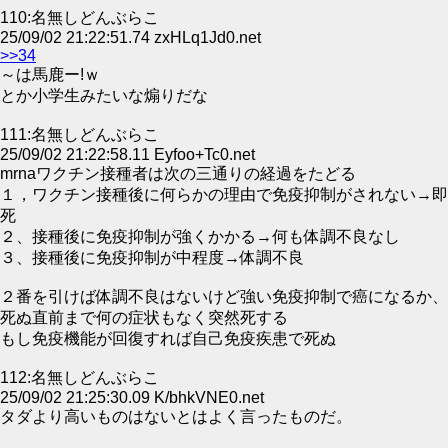
110:名無しどんぶらこ
25/09/02 21:22:51.74 zxHLq1Jd0.net
>>34
～は馬鹿ー!ｗ
とか小学生みたいな煽りだな
111:名無しどんぶらこ
25/09/02 21:22:58.11 Eyfoo+Tc0.net
mrnaワクチン接種者は次の三通りの経過をたどる
１，ワクチン接種後に何らかの理由で免疫抑制がされない→即
死
２、接種後に免疫抑制が強くかかる→何も体調不良なし
３、接種後に免疫抑制が中程度→体調不良
２番を引けば体調不良はないけど強い免疫抑制で癌になるか、
死ぬ直前まで何の症状もなく突然死する
もし免疫機能が回復すれば自己免疫疾患で死ぬ
112:名無しどんぶらこ
25/09/02 21:25:30.09 K/bhkVNE0.net
タダより高いものはないとはよく言ったものだ。