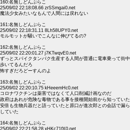
160:名無しどんぶらこ
25/09/02 22:18:08.66 zrSSmgai0.net
魔法少女みたいなもんで人間には戻れない
161:名無しどんぶらこ
25/09/02 22:18:31.11 8Lh58UPY0.net
モルモットが騒いでこんなに伸びてるの?
162:名無しどんぶらこ
25/09/02 22:20:01.27 j7KTwqvE0.net
ずっとスパイクタンパク生産する人間が普通に電車乗って街中
歩いてるんだろ
怖すぎだろどーすんのよ
163:名無しどんぶらこ
25/09/02 22:20:10.75 kHeeemHc0.net
コロナワクチンは薬害ではなくて人口削減計画なのだ
政府はあれが危険な毒物である事を接種開始前から知っていた
安倍も生物兵器だと語っていたと原口が進次郎との会話で漏ら
していた
164:名無しどんぶらこ
25/09/02 22:21:58.28 xHKc71fX0.net