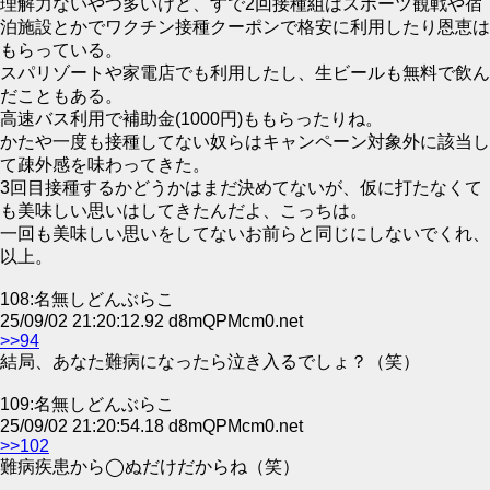
理解力ないやつ多いけど、すで2回接種組はスポーツ観戦や宿
泊施設とかでワクチン接種クーポンで格安に利用したり恩恵は
もらっている。
スパリゾートや家電店でも利用したし、生ビールも無料で飲ん
だこともある。
高速バス利用で補助金(1000円)ももらったりね。
かたや一度も接種してない奴らはキャンペーン対象外に該当し
て疎外感を味わってきた。
3回目接種するかどうかはまだ決めてないが、仮に打たなくて
も美味しい思いはしてきたんだよ、こっちは。
一回も美味しい思いをしてないお前らと同じにしないでくれ、
以上。
108:名無しどんぶらこ
25/09/02 21:20:12.92 d8mQPMcm0.net
>>94
結局、あなた難病になったら泣き入るでしょ？（笑）
109:名無しどんぶらこ
25/09/02 21:20:54.18 d8mQPMcm0.net
>>102
難病疾患から◯ぬだけだからね（笑）