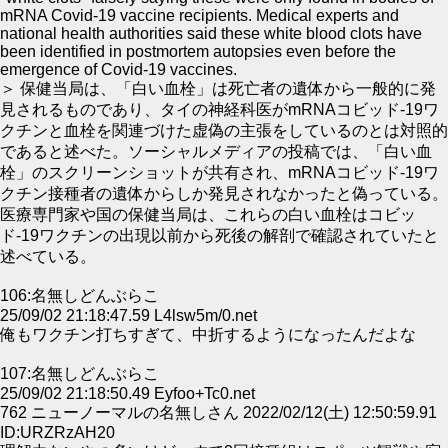
mRNA Covid-19 vaccine recipients. Medical experts and
national health authorities said these white blood clots have
been identified in postmortem autopsies even before the
emergence of Covid-19 vaccines.
＞ 保健当局は、「白い血栓」は死亡者の遺体から一般的に発
見されるものであり、タイの神経科医がmRNAコビッド-19ワ
クチンと血栓を関連づけた虚偽の主張をしているのとは対照的
であると述べた。ソーシャルメディアの投稿では、「白い血
栓」のスクリーンショットが共有され、mRNAコビッド-19ワ
クチン接種者の遺体からしか発見されなかったと偽っている。
医療専門家や国の保健当局は、これらの白い血栓はコビッ
ド-19ワクチンの出現以前から死後の解剖で確認されていたと
述べている。
106:名無しどんぶらこ
25/09/02 21:18:47.59 L4lsw5m/0.net
俺もワクチン打ちすぎて、中折するようになったんだよな
107:名無しどんぶらこ
25/09/02 21:18:50.49 Eyfoo+Tc0.net
762 ニューノーマルの名無しさん 2022/02/12(土) 12:50:59.91
ID:URZRzAH20