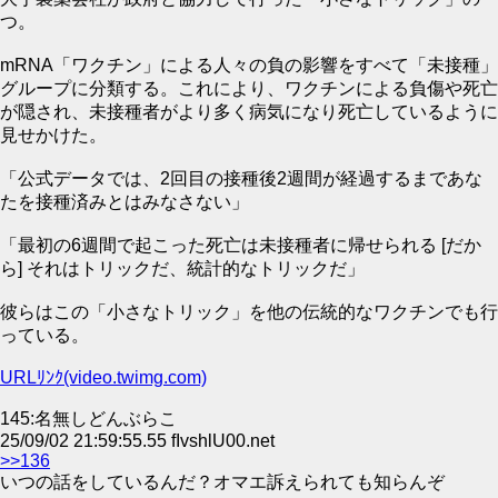
つ。
mRNA「ワクチン」による人々の負の影響をすべて「未接種」
グループに分類する。これにより、ワクチンによる負傷や死亡
が隠され、未接種者がより多く病気になり死亡しているように
見せかけた。
「公式データでは、2回目の接種後2週間が経過するまであな
たを接種済みとはみなさない」
「最初の6週間で起こった死亡は未接種者に帰せられる [だか
ら] それはトリックだ、統計的なトリックだ」
彼らはこの「小さなトリック」を他の伝統的なワクチンでも行
っている。
URLﾘﾝｸ(video.twimg.com)
145:名無しどんぶらこ
25/09/02 21:59:55.55 fIvshlU00.net
>>136
いつの話をしているんだ？オマエ訴えられても知らんぞ