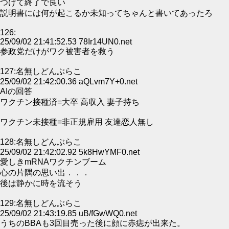
つけて終了で良い
説明書には何が起こるか未知ってちゃんと書いてあったろ
126:
25/09/02 21:41:52.53 78Ir14UN0.net
参政党だけがワク被害者を救う
127:名無しどんぶらこ
25/09/02 21:42:00.36 aQLvm7Y+0.net
AIの回答
ワクチン接種済=大卒 高収入 妻子持ち
ワクチン未接種=非正規雇用 友達恋人無し
128:名無しどんぶらこ
25/09/02 21:42:02.92 5k8HwYMF0.net
愛しきmRNAワクチンブーム
心の片隅の思い出．．．
後は静かに時を流そう
129:名無しどんぶらこ
25/09/02 21:43:19.85 uB/fGwWQ0.net
うちのBBAも3回目売った後に顔に赤痣が出来た。