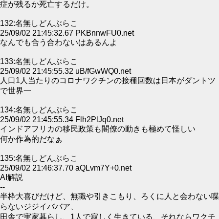
症が残るか死亡するだけ。
132:名無しどんぶらこ
25/09/02 21:45:32.67 PKBnnwFU0.net
なんでも合う合わないはあるんよ
133:名無しどんぶらこ
25/09/02 21:45:55.32 uB/fGwWQ0.net
人口1人当たりのコロナワクチンの接種回数は日本がダントツ
で世界一
134:名無しどんぶらこ
25/09/02 21:45:55.34 Flh2PlJq0.net
インドアフリカの移民政策も閣僚の動きも極めて怪しい
何か作為的だなぁ
135:名無しどんぶらこ
25/09/02 21:46:37.70 aQLvm7Y+0.net
AI解説
--
半枠大喜びだけど、無職や引きこもり、ろくに人と会わない喋
らないジジイババア、
田舎で実家暮らし、1人で寂しく生きている、それならワクチ