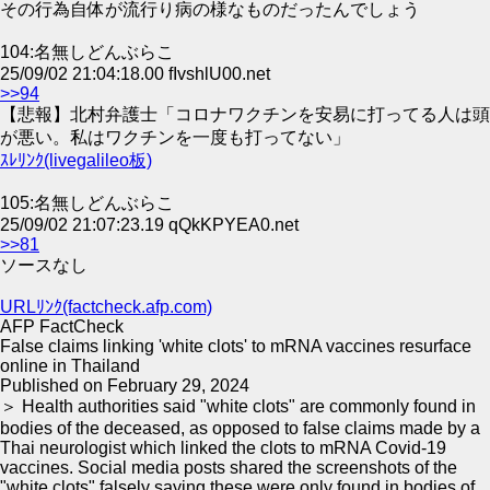
その行為自体が流行り病の様なものだったんでしょう
104:名無しどんぶらこ
25/09/02 21:04:18.00 fIvshlU00.net
>>94
【悲報】北村弁護士「コロナワクチンを安易に打ってる人は頭
が悪い。私はワクチンを一度も打ってない」
ｽﾚﾘﾝｸ(livegalileo板)
105:名無しどんぶらこ
25/09/02 21:07:23.19 qQkKPYEA0.net
>>81
ソースなし
URLﾘﾝｸ(factcheck.afp.com)
AFP FactCheck
False claims linking 'white clots' to mRNA vaccines resurface
online in Thailand
Published on February 29, 2024
＞ Health authorities said "white clots" are commonly found in
bodies of the deceased, as opposed to false claims made by a
Thai neurologist which linked the clots to mRNA Covid-19
vaccines. Social media posts shared the screenshots of the
"white clots" falsely saying these were only found in bodies of