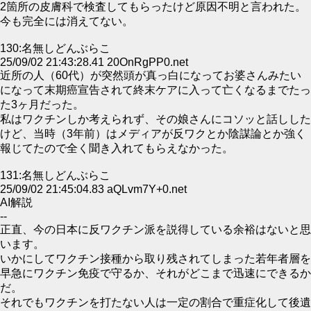
2箇所の皮膚科で検査してもらったけど原因不明と言われた。
今も完全には消えてない。
130:名無しどんぶらこ
25/09/02 21:43:28.41 20OnRgPP0.net
近所の人（60代）が突然頭が真っ白になってお婆さんみたい
になって末期癌宣告されて終末ケアに入って亡くなるまでたっ
た3ヶ月だった。
私はワクチンしか考えられず、その娘さんにコソッと話しした
けど、当時（3年前）はメディアが反ワクとか陰謀論とか強く
報じてたので全く聞き入れてもらえなかった。
131:名無しどんぶらこ
25/09/02 21:45:04.83 aQLvm7Y+0.net
AI解説
--
正直、今の日本に反ワクチン派を説得している余裕はないと思
います。
いかにしてワクチン接種から取り残されてしまった若年者層を
早急にワクチン免疫で守るか、それがどこまで迅速にできるか
だ。
それでもワクチンを打たない人は一定の割合で重症化して後遺