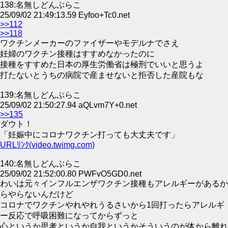
138:名無しどんぶらこ
25/09/02 21:49:13.59 Eyfoo+Tc0.net
>>112
>>118
ワクチンメーカーのファイザーやモデルナでさえ
妊婦のワクチン接種はすすめなかったのに
接種をすすめた日本の厚生労働省は極刑でいいと思うよ
打たないとうちの病院で産ませないと拒否した産院もな
139:名無しどんぶらこ
25/09/02 21:50:27.94 aQLvm7Y+0.net
>>135
ダウト！
「妊娠中にコロナワクチン打っても大丈夫です」
URLﾘﾝｸ(video.twimg.com)
140:名無しどんぶらこ
25/09/02 21:52:00.80 PWFvO5GD0.net
わいは元々インフルエンザワクチン接種もアレルギーがあるか
らやらないんだけど
コロナでワクチンやれやれうるさいから1回打ったらアレルギ
ー反応で呼吸困難になってからずっと
心というか思考というか自我というかそういうのが体から離れ