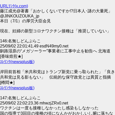
URLﾘﾝｸ(x.com)
藤江成光@著書「おかしくないですか!?日本人･謎の大量死」
@JINKOUZOUKA_jp
本日（7/1）の厚労大臣会見
現在、妊婦の新型コロナワクチン接種は「推奨していない」
146:名無しどんぶらこ
25/09/02 22:01:41.49 esdN49my0.net
釧路湿原の“メガソーラー”事業者に工事中止を勧告へ 北海道
[香味焙煎★]
ｽﾚﾘﾝｸ(newsplus板)
岸田前首相「米共和党はトランプ新党に乗っ取られた」「良き
共和党は見る影もない」 伝統的な保守政党とは異質と指摘
[樽悶★]
ｽﾚﾘﾝｸ(newsplus板)
147:名無しどんぶらこ
25/09/02 22:02:23.36 mhwzjZRx0.net
ワクチンは一度も接種しなかったし感染もしなかった
国の指導で3回目の接種の頃になんかがおかしいし腑に落ちな