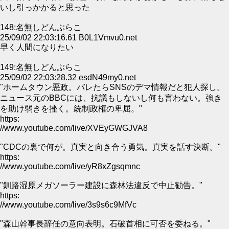
いし引っかかると思った
148:名無しどんぶらこ
25/09/02 22:03:16.61 B0L1Vmvu0.net
早く人間になりたい
149:名無しどんぶらこ
25/09/02 22:03:28.32 esdN49my0.net
"ホームタウン悪政。バレたらSNSのデマ情報だと犯人探し。
ニュース元のBBCには、抗議もしないし何も言わない。強き
を助け弱きを挫く。統制政権の卑屈。"
https:
//www.youtube.com/live/XVEyGWGJVA8
"CDCの裏で何が。真実と向き合う勇気。真実を話す決断。"
https:
//www.youtube.com/live/yR8xZgsqmnc
"釧路湿原メガソーラー建設に森林法違反で中止勧告。"
https:
//www.youtube.com/live/3s9s6c9MfVc
"森山幹事長辞任の意向表明。石破首相に可否を委ねる。"