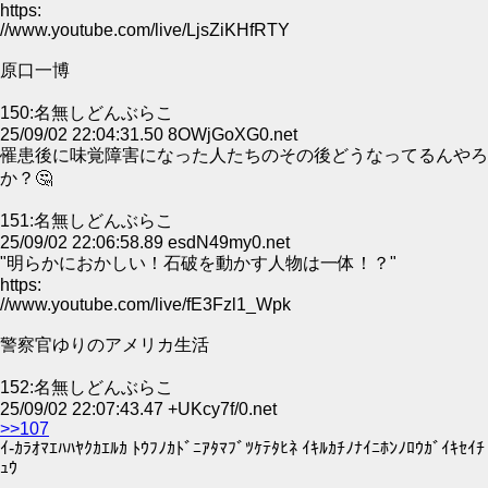
https:
//www.youtube.com/live/LjsZiKHfRTY
原口一博
150:名無しどんぶらこ
25/09/02 22:04:31.50 8OWjGoXG0.net
罹患後に味覚障害になった人たちのその後どうなってるんやろ
か？🤔
151:名無しどんぶらこ
25/09/02 22:06:58.89 esdN49my0.net
"明らかにおかしい！石破を動かす人物は一体！？"
https:
//www.youtube.com/live/fE3Fzl1_Wpk
警察官ゆりのアメリカ生活
152:名無しどんぶらこ
25/09/02 22:07:43.47 +UKcy7f/0.net
>>107
ｲ-ｶﾗｵﾏｴﾊﾊﾔｸｶｴﾙｶ ﾄｳﾌﾉｶﾄﾞﾆｱﾀﾏﾌﾞﾂｹﾃﾀﾋﾈ ｲｷﾙｶﾁﾉﾅｲﾆﾎﾝﾉﾛｳｶﾞｲｷｾｲﾁ
ｭｳ