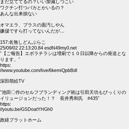
まだ立ててるの？いい加減しつこい
ワクチン打つバカとかいるの？
あんな出来損ない
オマエラ、プラスの面汚しやん
嫌儲ですら打ってないんだが…
157:名無しどんぶらこ
25/09/02 22:13:20.84 esdN49my0.net
"【ご報告】エボラチラシは増刷で１０日以降からの発送とな
ります。"
https:
//www.youtube.com/live/6kemiQpbBdI
深田萌絵TV
"池田〇作のセルフブランディング術は引田天功もびっくりの
イリュージョンだった！？ 長井秀和氏 #435"
https:
//youtu.be/GSDoatYHGh0
政経プラットホーム