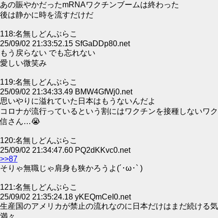
あの賑やかだったmRNAワクチンブームは終わった
後は静かに時を流すだけだ
118:名無しどんぶらこ
25/09/02 21:33:52.15 SfGaDDp80.net
もう戻らない でも忘れない
愛しい微笑み
119:名無しどんぶらこ
25/09/02 21:34:33.49 BMW4GfWj0.net
思いやりに溢れていた日本はもうないんだよ
コロナが流行っているという割にはワクチンを接種しないワク
信さん…😭
120:名無しどんぶらこ
25/09/02 21:34:47.60 PQ2dKKvc0.net
>>87
そりゃ無職じゃ肩身も狭かろうよ(´･ω･` )
121:名無しどんぶらこ
25/09/02 21:35:24.18 yKEQmCeI0.net
生産国のアメリカが禁止の流れなのに日本だけはまだ続ける気
満々