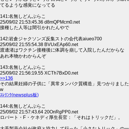
てるような感覚になってる
141:名無しどんぶらこ
25/09/02 21:53:45.36 d8mQPMcm0.net
接種した人等は間引かれたんやで
142:岩倉ジャクソンズ反集ストの会代表aiueo700
25/09/02 21:55:54.38 BVUxEAp60.net
渡邊渚はワクチン接種後に体調を崩して入院したんだからな
あれ本物かわからんぞ
143:名無しどんぶらこ
25/09/02 21:56:19.55 XCTh7BxD0.net
>>136
その結果妊婦の子供に「異常タンパク質構造」見つかりました
w
ｽﾚﾘﾝｸ(newsplus板)
144:名無しどんぶらこ
25/09/02 21:57:43.64 20OnRgPP0.net
ロバート・F・ケネディ厚生長官：「それはトリックだ」。
大手製薬会社が政府と協力して行った「小さなトリック」の一