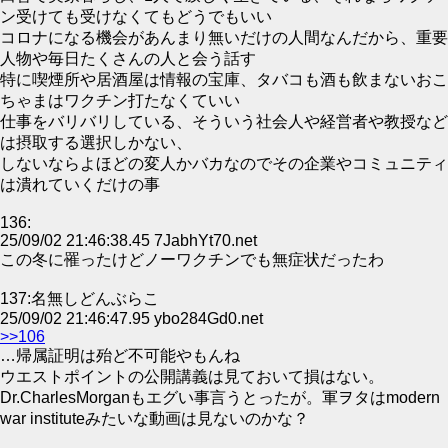
ン受けても受けなくてもどうでもいい
コロナになる機会があんまり無いだけの人間なんだから、重要
人物や毎日たくさんの人と会う話す
特に喫煙所や居酒屋は情報の宝庫、タバコも酒も飲まないおこ
ちゃまはワクチン打たなくていい
仕事をバリバリしている、そういう社会人や経営者や教授など
は摂取する選択しかない、
しないならよほどの変人かバカなのでその企業やコミュニティ
は潰れていくだけの事
136:
25/09/02 21:46:38.45 7JabhYt70.net
この冬に罹ったけどノーワクチンでも無症状だったわ
137:名無しどんぶらこ
25/09/02 21:46:47.95 ybo284Gd0.net
>>106
…帰属証明は殆ど不可能やもんね
ウエストポイントの公開講義は見ておいて損はない。
Dr.CharlesMorganもエグい事言うとったが。軍ヲタはmodern
war instituteみたいな動画は見ないのかな？