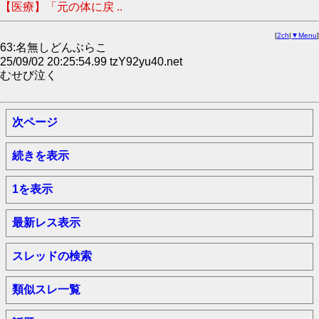
【医療】「元の体に戻 ..
[
2ch
|
▼Menu
]
63:名無しどんぶらこ
25/09/02 20:25:54.99 tzY92yu40.net
むせび泣く
次ページ
続きを表示
1を表示
最新レス表示
スレッドの検索
類似スレ一覧