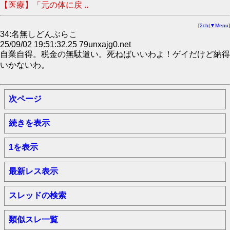
【医療】「元の体に戻 ..
[
2ch
|
▼Menu
]
34:名無しどんぶらこ
25/09/02 19:51:32.25 79unxajg0.net
自業自得。税金の無駄遣い。死ねばいいわよ！ゲイだけど納得
いかないわ。
次ページ
続きを表示
1を表示
最新レス表示
スレッドの検索
類似スレ一覧