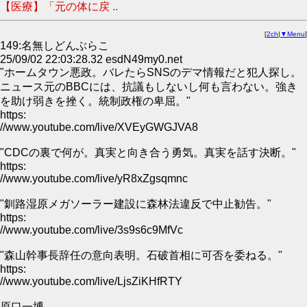
【医療】「元の体に戻 ..
[
2ch
|
▼Menu
]
149:名無しどんぶらこ
25/09/02 22:03:28.32 esdN49my0.net
"ホームタウン悪政。バレたらSNSのデマ情報だと犯人探し。
ニュース元のBBCには、抗議もしないし何も言わない。強き
を助け弱きを挫く。統制政権の卑屈。"
https:
//www.youtube.com/live/XVEyGWGJVA8
"CDCの裏で何が。真実と向き合う勇気。真実を話す決断。"
https:
//www.youtube.com/live/yR8xZgsqmnc
"釧路湿原メガソーラー建設に森林法違反で中止勧告。"
https:
//www.youtube.com/live/3s9s6c9MfVc
"森山幹事長辞任の意向表明。石破首相に可否を委ねる。"
https:
//www.youtube.com/live/LjsZiKHfRTY
原口一博