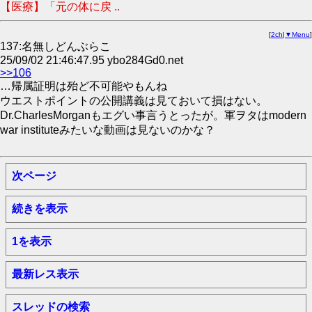
【医療】「元の体に戻 ..
[
2ch
|
▼Menu
]
137:名無しどんぶらこ
25/09/02 21:46:47.95 ybo284Gd0.net
>>106
…帰属証明は殆ど不可能やもんね
ウエストポイントの公開講義は見ておいて損はない。
Dr.CharlesMorganもエグい事言うとったが。軍ヲタはmodern
war instituteみたいな動画は見ないのかな？
次ページ
続きを表示
1を表示
最新レス表示
スレッドの検索