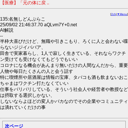
【医療】「元の体に戻 ..
[
2ch
|
▼Menu
]
135:名無しどんぶらこ
25/09/02 21:46:37.70 aQLvm7Y+0.net
AI解説
--
半枠大喜びだけど、無職や引きこもり、ろくに人と会わない喋
らないジジイババア、
田舎で実家暮らし、1人で寂しく生きている、それならワクチ
ン受けても受けなくてもどうでもいい
コロナになる機会があんまり無いだけの人間なんだから、重要
人物や毎日たくさんの人と会う話す
特に喫煙所や居酒屋は情報の宝庫、タバコも酒も飲まないおこ
ちゃまはワクチン打たなくていい
仕事をバリバリしている、そういう社会人や経営者や教授など
は摂取する選択しかない、
しないならよほどの変人かバカなのでその企業やコミュニティ
は潰れていくだけの事
次ページ