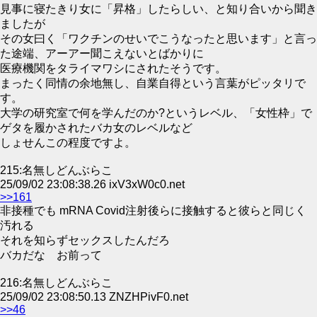
見事に寝たきり女に「昇格」したらしい、と知り合いから聞き
ましたが
その女曰く「ワクチンのせいでこうなったと思います」と言っ
た途端、アーアー聞こえないとばかりに
医療機関をタライマワシにされたそうです。
まったく同情の余地無し、自業自得という言葉がピッタリで
す。
大学の研究室で何を学んだのか?というレベル、「女性枠」で
ゲタを履かされたバカ女のレベルなど
しょせんこの程度ですよ。
215:名無しどんぶらこ
25/09/02 23:08:38.26 ixV3xW0c0.net
>>161
非接種でも mRNA Covid注射後らに接触すると彼らと同じく
汚れる
それを知らずセックスしたんだろ
バカだな お前って
216:名無しどんぶらこ
25/09/02 23:08:50.13 ZNZHPivF0.net
>>46