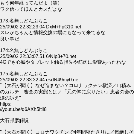
もう何年経ってんだよ（笑）
ワク信ってほんとカスだよな
173:名無しどんぶらこ
25/09/02 22:32:23.04 DxM+FpG10.net
スレがちゃんと情報交換の場にもなって来てるな
良い事だ
174:名無しどんぶらこ
25/09/02 22:33:07.51 6/NIp3+70.net
4Gでも心臓やタブレット触る指先や筋肉に影響あったわな
175:名無しどんぶらこ
25/09/02 22:33:32.44 esdN49my0.net
"【大石が聞く】なぜ進まない？コロナワクチン救済／山積み
のカルテ…審査の実態とは／「元の体に戻りたい」患者の会の
涙の訴え"
https:
//youtu.be/q6AXh5ltil8
大石邦彦解説
"【大石が聞く】コロナワクチンで4年間寝たきりに／気絶しそ