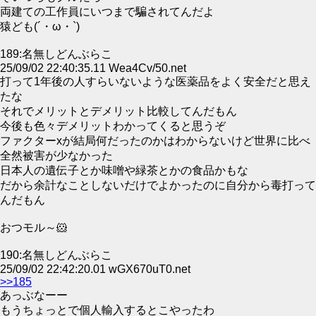
両建ての工作員にいつまで騙されてんだよ
猿ども(´・ω・`)
189:名無しどんぶらこ
25/09/02 22:40:35.11 Wea4Cv/50.net
打って1年後の人すらいないような医薬品をよく安全だと思え
たな
それでメリットとデメリット比較してんだもん
今後も色々デメリットわかってくると思うぞ
ファクターxが結局何だったのかはわからないけど世界に比べ
全然被害が少なかった
日本人の遺伝子とか味噌や緑茶とかの食品かもな
だから余計なことしないだけでよかったのに自分から毒打って
んだもん
おつモル～🐹
190:名無しどんぶらこ
25/09/02 22:42:20.01 wGX670uT0.net
>>185
あっぶなーー
もうちょっとで個人輸入するとこやったわ