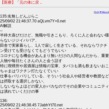
【医療】「元の体に戻 ..
[
2ch
|
▼Menu
]
135:名無しどんぶらこ
25/09/02 21:46:37.70 aQLvm7Y+0.net
AI解説
--
半枠大喜びだけど、無職や引きこもり、ろくに人と会わない喋
らないジジイババア、
田舎で実家暮らし、1人で寂しく生きている、それならワクチ
ン受けても受けなくてもどうでもいい
コロナになる機会があんまり無いだけの人間なんだから、重要
人物や毎日たくさんの人と会う話す
特に喫煙所や居酒屋は情報の宝庫、タバコも酒も飲まないおこ
ちゃまはワクチン打たなくていい
仕事をバリバリしている、そういう社会人や経営者や教授など
は摂取する選択しかない、
しないならよほどの変人かバカなのでその企業やコミュニティ
は潰れていくだけの事
136:
25/09/02 21:46:38.45 7JabhYt70.net