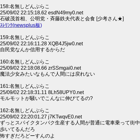
158:名無しどんぶらこ
25/09/02 22:15:18.62 esdN49my0.net
石破茂首相、公明党・斉藤鉄夫代表と会食 [少考さん★]
ｽﾚﾘﾝｸ(newsplus板)
159:名無しどんぶらこ
25/09/02 22:16:11.28 XQB4J5jw0.net
自民党なんか信用するからだ
160:名無しどんぶらこ
25/09/02 22:18:08.66 zrSSmgai0.net
魔法少女みたいなもんで人間には戻れない
161:名無しどんぶらこ
25/09/02 22:18:31.11 8Lh58UPY0.net
モルモットが騒いでこんなに伸びてるの?
162:名無しどんぶらこ
25/09/02 22:20:01.27 j7KTwqvE0.net
ずっとスパイクタンパク生産する人間が普通に電車乗って街中
歩いてるんだろ
怖すぎだろどーすんのよ