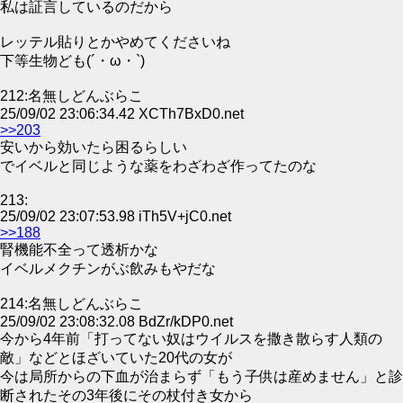
私は証言しているのだから
レッテル貼りとかやめてくださいね
下等生物ども(´・ω・`)
212:名無しどんぶらこ
25/09/02 23:06:34.42 XCTh7BxD0.net
>>203
安いから効いたら困るらしい
でイベルと同じような薬をわざわざ作ってたのな
213:
25/09/02 23:07:53.98 iTh5V+jC0.net
>>188
腎機能不全って透析かな
イベルメクチンがぶ飲みもやだな
214:名無しどんぶらこ
25/09/02 23:08:32.08 BdZr/kDP0.net
今から4年前「打ってない奴はウイルスを撒き散らす人類の
敵」などとほざいていた20代の女が
今は局所からの下血が治まらず「もう子供は産めません」と診
断されたその3年後にその杖付き女から