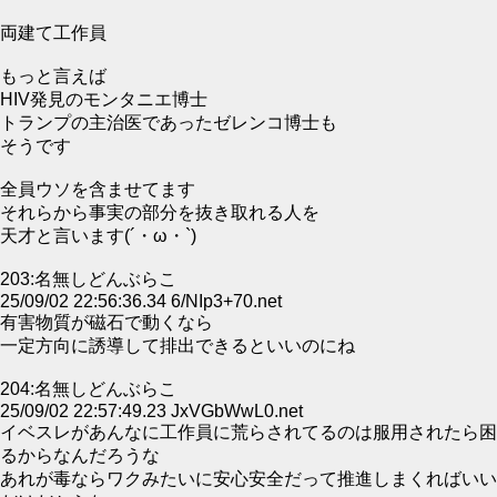
両建て工作員
もっと言えば
HIV発見のモンタニエ博士
トランプの主治医であったゼレンコ博士も
そうです
全員ウソを含ませてます
それらから事実の部分を抜き取れる人を
天才と言います(´・ω・`)
203:名無しどんぶらこ
25/09/02 22:56:36.34 6/NIp3+70.net
有害物質が磁石で動くなら
一定方向に誘導して排出できるといいのにね
204:名無しどんぶらこ
25/09/02 22:57:49.23 JxVGbWwL0.net
イベスレがあんなに工作員に荒らされてるのは服用されたら困
るからなんだろうな
あれが毒ならワクみたいに安心安全だって推進しまくればいい