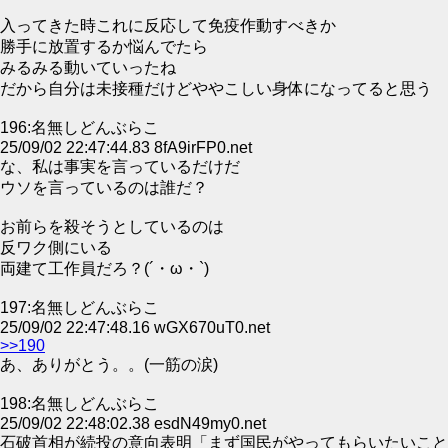
入ってきた時これに反応して免疫作動すべきか
勝手に放置するか悩んでたら
みるみる動いていったね
だから自分は未接種だけどややこしい身体になってると思う
196:名無しどんぶらこ
25/09/02 22:47:44.83 8fA9irFP0.net
な、私は事実を言っているだけだ
ウソを言っているのは誰だ？
お前らを殺そうとしているのは
反ワク側にいる
両建て工作員だろ？(´・ω・`)
197:名無しどんぶらこ
25/09/02 22:47:48.16 wGX670uT0.net
>>190
あ、ありがとう。。(一筋の涙)
198:名無しどんぶらこ
25/09/02 22:48:02.38 esdN49my0.net
石破首相が続投の意向表明「まず国民がやってもらいたいこと