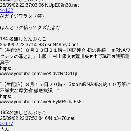
25/09/02 22:37:03.06 NUpE09n30.net
>>132
AIガイジワラタ（笑）
ほんとワク信ってクズだよな
184:名無しどんぶらこ
25/09/02 22:37:50.83 esdN49my0.net
"【生配信】８月２３日２１時～国民連合 初の書籍 「mRNAワ
クチンの罪と罰」出版！ 村上康文✖荒川央✖小野琢己✖我那覇
真子"
https:
//www.youtube.com/live/5dvzRcCdTjI
"【生配信】８月１７日２０時～ Stop mRNA署名約１０万筆に
不誠実な厚労省 徹底抗議！"
https:
//www.youtube.com/live/qFyMRUhJFs8
185:名無しどんぶらこ
25/09/02 22:37:52.84 6/NIp3+70.net
>>177
うん