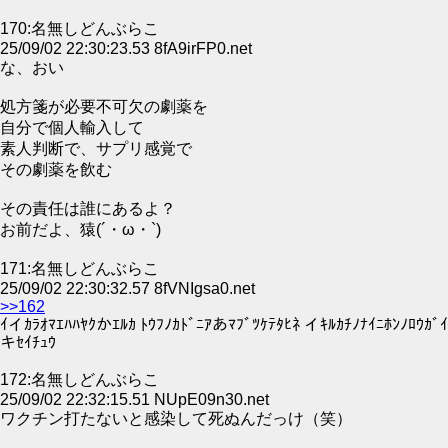
170:名無しどんぶらこ
25/09/02 22:30:23.53 8fA9irFP0.net
な、おい
処方箋が必要不可欠の劇薬を
自分で個人輸入して
素人判断で、サプリ感覚で
その劇薬を飲む
その責任は誰にあるよ？
お前だよ、猿(´・ω・`)
171:名無しどんぶらこ
25/09/02 22:30:32.57 8fVNIgsa0.net
>>162
ｲイｶﾗｵﾏｴﾊﾊﾔｸかｴﾙｶ ﾄｳﾌﾉｶﾄﾞﾆｱあﾏﾌﾞﾂｹﾃﾀﾋﾈ イｷﾙｶﾁﾉﾅｲﾆﾎﾝﾉﾛｳｶﾞｲ
キｾｲﾁｭｳ
172:名無しどんぶらこ
25/09/02 22:32:15.51 NUpE09n30.net
ワクチン打たないと感染して死ぬんだっけ（笑）