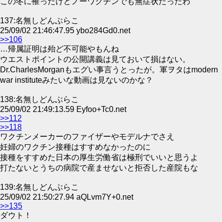
この冬に罹ったけどノーワクチンでも無症状だったわ
137:名無しどんぶらこ
25/09/02 21:46:47.95 ybo284Gd0.net
>>106
…帰属証明は殆ど不可能やもんね
ウエストポイントの公開講義は見ておいて損はない。
Dr.CharlesMorganもエグい事言うとったが。軍ヲタはmodern
war instituteみたいな動画は見ないのかな？
138:名無しどんぶらこ
25/09/02 21:49:13.59 Eyfoo+Tc0.net
>>112
>>118
ワクチンメーカーのファイザーやモデルナでさえ
妊婦のワクチン接種はすすめなかったのに
接種をすすめた日本の厚生労働省は極刑でいいと思うよ
打たないとうちの病院で産ませないと拒否した産院もな
139:名無しどんぶらこ
25/09/02 21:50:27.94 aQLvm7Y+0.net
>>135
ダウト！