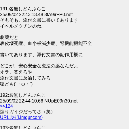
191:名無しどんぶらこ
25/09/02 22:43:13.48 8fA9irFP0.net
そもそも、添付文書に書いてあります
イベルメクチンのね
劇薬だと
表皮壊死症、血小板減少症、腎機能機能不全
書いてあります、添付文書の副作用欄に
どこが、安心安全な魔法の薬なんだよ
オラ、答えろや
添付文書に反論してみろ
猿ども(´・ω・`)
192:名無しどんぶらこ
25/09/02 22:44:10.66 NUpE09n30.net
>>124
煽りガイジだってさ（笑）
URLﾘﾝｸ(i.imgur.com)
193:名無しどんぶらこ