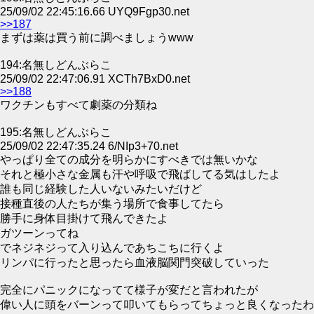
25/09/02 22:45:16.66 UYQ9Fgp30.net
>>187
まずは薬は買う前に調べましょうwww
194:名無しどんぶらこ
25/09/02 22:47:06.91 XCTh7BxD0.net
>>188
ワクチンもすべて劇薬の分類ね
195:名無しどんぶらこ
25/09/02 22:47:35.24 6/NIp3+70.net
やっぱり全ての成分を明らかにすべきでは無いかな
それと極小さな金属も汗や呼吸で飛ばしてる気はしたよ
誰も同じ経験した人いないみたいだけど
接種直後の人たちが集う場所で食事してたら
勝手に身体目掛けて飛んできたよ
ガツーンってね
でネジネジって入り込んであちこちに行くよ
リンパに行ったと思ったら血液脳関門突破していった
完全にパニックになってて様子が変だと言われたが
偉い人に頭をバーンって叩いてもらってちょっと良くなったわ