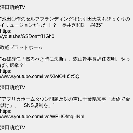
深田萌絵TV
"池田〇作のセルフブランディング術は引田天功もびっくりの
イリュージョンだった！？ 長井秀和氏 #435"
https:
//youtu.be/GSDoatYHGh0
政経プラットホーム
"石破辞任「然るべき時に決断」、森山幹事長辞任表明。やっ
ぱり選挙？"
https:
//www.youtube.com/live/XIofO4u5z5Q
深田萌絵TV
"アフリカホームタウン問題反対の声に千葉県知事「虚偽で金
儲け」、「SNS規制を」"
https:
//www.youtube.com/live/WPHOfmqHNnI
深田萌絵TV