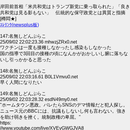
岸田前首相「米共和党はトランプ新党に乗っ取られた」「良き
共和党は見る影もない」 伝統的な保守政党とは異質と指摘
[樽悶★]
ｽﾚﾘﾝｸ(newsplus板)
147:名無しどんぶらこ
25/09/02 22:02:23.36 mhwzjZRx0.net
ワクチンは一度も接種しなかったし感染もしなかった
国の指導で3回目の接種の頃になんかがおかしいし腑に落ちな
いし引っかかると思った
148:名無しどんぶらこ
25/09/02 22:03:16.61 B0L1Vmvu0.net
早く人間になりたい
149:名無しどんぶらこ
25/09/02 22:03:28.32 esdN49my0.net
"ホームタウン悪政。バレたらSNSのデマ情報だと犯人探し。
ニュース元のBBCには、抗議もしないし何も言わない。強き
を助け弱きを挫く。統制政権の卑屈。"
https:
//www.youtube.com/live/XVEyGWGJVA8