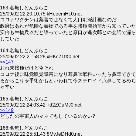
163:名無しどんぶらこ
25/09/02 22:20:10.75 kHeeemHc0.net
コロナワクチンは薬害ではなくて人口削減計画なのだ
政府はあれが危険な毒物である事を接種開始前から知っていた
安倍も生物兵器だと語っていたと原口が進次郎との会話で漏ら
していた
164:名無しどんぶらこ
25/09/02 22:21:58.28 xHKc71fX0.net
>>147
おれ未接種だけど今それ
コロナ後に味覚嗅覚障害になり耳鼻咽喉科いったら鼻茸できて
るからこりゃ手術かもといわれて今ステロイド点鼻してるめち
ゃ辛い
165:名無しどんぶらこ
25/09/02 22:24:03.42 +d2ZCuMJ0.net
>>149
どしたの宇宙人のマネでもしているのかい?
166:名無しどんぶらこ
25/09/02 22:25:51.43 8MyJeDHd0.net