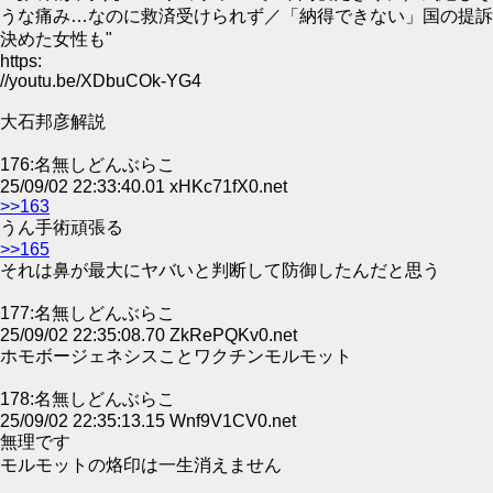
うな痛み…なのに救済受けられず／「納得できない」国の提訴
決めた女性も"
https:
//youtu.be/XDbuCOk-YG4
大石邦彦解説
176:名無しどんぶらこ
25/09/02 22:33:40.01 xHKc71fX0.net
>>163
うん手術頑張る
>>165
それは鼻が最大にヤバいと判断して防御したんだと思う
177:名無しどんぶらこ
25/09/02 22:35:08.70 ZkRePQKv0.net
ホモボージェネシスことワクチンモルモット
178:名無しどんぶらこ
25/09/02 22:35:13.15 Wnf9V1CV0.net
無理です
モルモットの烙印は一生消えません