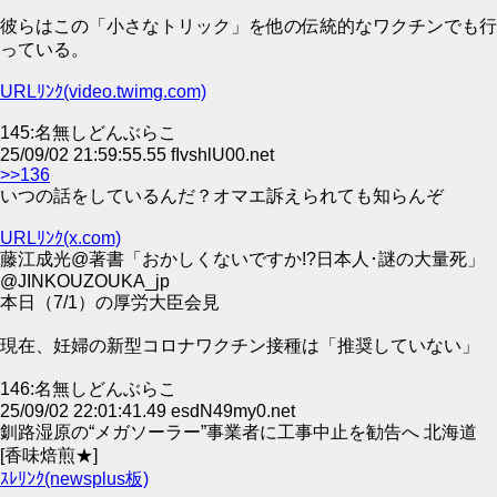
彼らはこの「小さなトリック」を他の伝統的なワクチンでも行
っている。
URLﾘﾝｸ(video.twimg.com)
145:名無しどんぶらこ
25/09/02 21:59:55.55 fIvshlU00.net
>>136
いつの話をしているんだ？オマエ訴えられても知らんぞ
URLﾘﾝｸ(x.com)
藤江成光@著書「おかしくないですか!?日本人･謎の大量死」
@JINKOUZOUKA_jp
本日（7/1）の厚労大臣会見
現在、妊婦の新型コロナワクチン接種は「推奨していない」
146:名無しどんぶらこ
25/09/02 22:01:41.49 esdN49my0.net
釧路湿原の“メガソーラー”事業者に工事中止を勧告へ 北海道
[香味焙煎★]
ｽﾚﾘﾝｸ(newsplus板)