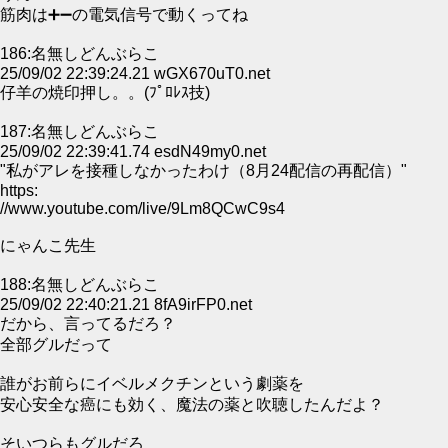
筋肉は➕➖の電気信号で動くってね
186:名無しどんぶらこ
25/09/02 22:39:24.21 wGX670uT0.net
仔羊の焼印押し。。(ﾌﾟﾛﾚｽ技)
187:名無しどんぶらこ
25/09/02 22:39:41.74 esdN49my0.net
"私がアレを接種しなかったわけ（8月24配信の再配信）"
https:
//www.youtube.com/live/9Lm8QCwC9s4
にゃんこ先生
188:名無しどんぶらこ
25/09/02 22:40:21.21 8fA9irFP0.net
だから、言ってるだろ？
全部グルだって
誰がお前らにイベルメクチンという劇薬を
安心安全な癌にも効く、魔法の薬と吹聴したんだよ？
そいつらもグルだろ