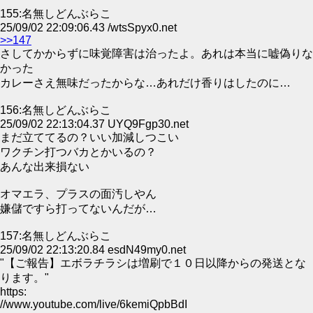
155:名無しどんぶらこ
25/09/02 22:09:06.43 /wtsSpyx0.net
>>147
さしてかからずに味覚障害は治ったよ。あれは本当に嘘偽りな
かった
カレーさえ無味だったからな…あれだけ香りはしたのに…
156:名無しどんぶらこ
25/09/02 22:13:04.37 UYQ9Fgp30.net
まだ立ててるの？いい加減しつこい
ワクチン打つバカとかいるの？
あんな出来損ない
オマエラ、プラスの面汚しやん
嫌儲ですら打ってないんだが…
157:名無しどんぶらこ
25/09/02 22:13:20.84 esdN49my0.net
"【ご報告】エボラチラシは増刷で１０日以降からの発送とな
ります。"
https:
//www.youtube.com/live/6kemiQpbBdI