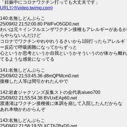
「妊娠中にコロナワクチン打っても大丈夫です」
URLﾘﾝｸ(video.twimg.com)
140:名無しどんぶらこ
25/09/02 21:52:00.80 PWFvO5GD0.net
わいは元々インフルエンザワクチン接種もアレルギーがあるか
らやらないんだけど
コロナでワクチンやれやれうるさいから1回打ったらアレルギ
ー反応で呼吸困難になってからずっと
心というか思考というか自我というかそういうのが体から離れ
てるような感覚になってる
141:名無しどんぶらこ
25/09/02 21:53:45.36 d8mQPMcm0.net
接種した人等は間引かれたんやで
142:岩倉ジャクソンズ反集ストの会代表aiueo700
25/09/02 21:55:54.38 BVUxEAp60.net
渡邊渚はワクチン接種後に体調を崩して入院したんだからな
あれ本物かわからんぞ
143:名無しどんぶらこ
25/09/02 21:56:19.55 XCTh7BxD0.net