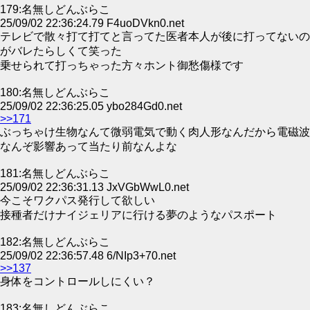
179:名無しどんぶらこ
25/09/02 22:36:24.79 F4uoDVkn0.net
テレビで散々打て打てと言ってた医者本人が後に打ってないの
がバレたらしくて笑った
乗せられて打っちゃった方々ホント御愁傷様です
180:名無しどんぶらこ
25/09/02 22:36:25.05 ybo284Gd0.net
>>171
ぶっちゃけ生物なんて微弱電気で動く肉人形なんだから電磁波
なんぞ影響あって当たり前なんよな
181:名無しどんぶらこ
25/09/02 22:36:31.13 JxVGbWwL0.net
今こそワクパス発行して欲しい
接種者だけナイジェリアに行ける夢のようなパスポート
182:名無しどんぶらこ
25/09/02 22:36:57.48 6/NIp3+70.net
>>137
身体をコントロールしにくい？
183:名無しどんぶらこ