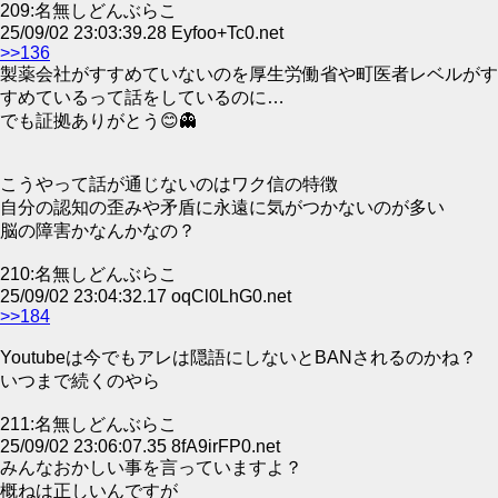
209:名無しどんぶらこ
25/09/02 23:03:39.28 Eyfoo+Tc0.net
>>136
製薬会社がすすめていないのを厚生労働省や町医者レベルがす
すめているって話をしているのに…
でも証拠ありがとう😊👻
こうやって話が通じないのはワク信の特徴
自分の認知の歪みや矛盾に永遠に気がつかないのが多い
脳の障害かなんかなの？
210:名無しどんぶらこ
25/09/02 23:04:32.17 oqCl0LhG0.net
>>184
Youtubeは今でもアレは隠語にしないとBANされるのかね？
いつまで続くのやら
211:名無しどんぶらこ
25/09/02 23:06:07.35 8fA9irFP0.net
みんなおかしい事を言っていますよ？
概ねは正しいんですが