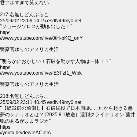
君アホすぎて笑えない
217:名無しどんぶらこ
25/09/02 23:09:14.15 esdN49my0.net
"ジョージソロスが動き出した！"
https:
//www.youtube.com/live/0tH-bKQ_onY
警察官ゆりのアメリカ生活
"明らかにおかしい！石破を動かす人物は一体！？"
https:
//www.youtube.com/live/fE3Fzl1_Wpk
警察官ゆりのアメリカ生活
218:名無しどんぶらこ
25/09/02 23:11:40.45 esdN49my0.net
"【総裁選の前倒し】石破続投で日本崩壊...これから起きる悪
夢のシナリオとは？ [2025 9 1放送］週刊クライテリオン 藤井
聡のあるがままラジオ"
https:
//youtu.be/dewleACleIA