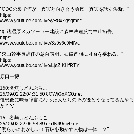
"CDCの裏で何が。真実と向き合う勇気。真実を話す決断。"
https:
//www.youtube.com/live/yR8xZgsqmnc
"釧路湿原メガソーラー建設に森林法違反で中止勧告。"
https:
//www.youtube.com/live/3s9s6c9MfVc
"森山幹事長辞任の意向表明。石破首相に可否を委ねる。"
https:
//www.youtube.com/live/LjsZiKHfRTY
原口一博
150:名無しどんぶらこ
25/09/02 22:04:31.50 8OWjGoXG0.net
罹患後に味覚障害になった人たちのその後どうなってるんやろ
か？🤔
151:名無しどんぶらこ
25/09/02 22:06:58.89 esdN49my0.net
"明らかにおかしい！石破を動かす人物は一体！？"