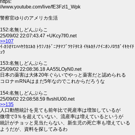
https:
//www.youtube.com/live/fE3Fzl1_Wpk
警察官ゆりのアメリカ生活
152:名無しどんぶらこ
25/09/02 22:07:43.47 +UKcy7f/0.net
>>107
ｲ-ｶﾗｵﾏｴﾊﾊﾔｸｶｴﾙｶ ﾄｳﾌﾉｶﾄﾞﾆｱﾀﾏﾌﾞﾂｹﾃﾀﾋﾈ ｲｷﾙｶﾁﾉﾅｲﾆﾎﾝﾉﾛｳｶﾞｲｷｾｲﾁ
ｭｳ
153:名無しどんぶらこ
25/09/02 22:08:36.18 AA55LOyN0.net
日本の薬害は大体20年ぐらいでやっと薬害だと認められる
コロナｍRNAはまだ5年なのでこれからだろうな
154:名無しどんぶらこ
25/09/02 22:08:58.59 fIvshlU00.net
>>135
人口動態統計を見ても前年比で死産率は増加しているが
微増で3％を超えていない、流産率は増えているというが
統計がチョッと見当たらない、新生児の死亡率も増えている
ようだが、資料を探してみるわ