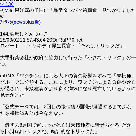
>>136
その結果妊婦の子供に「異常タンパク質構造」見つかりました
w
ｽﾚﾘﾝｸ(newsplus板)
144:名無しどんぶらこ
25/09/02 21:57:43.64 20OnRgPP0.net
ロバート・F・ケネディ厚生長官：「それはトリックだ」。
大手製薬会社が政府と協力して行った「小さなトリック」の一
つ。
mRNA「ワクチン」による人々の負の影響をすべて「未接種」
グループに分類する。これにより、ワクチンによる負傷や死亡
が隠され、未接種者がより多く病気になり死亡しているように
見せかけた。
「公式データでは、2回目の接種後2週間が経過するまであな
たを接種済みとはみなさない」
「最初の6週間で起こった死亡は未接種者に帰せられる [だか
ら] それはトリックだ、統計的なトリックだ」