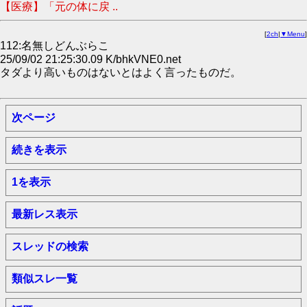
【医療】「元の体に戻 ..
[
2ch
|
▼Menu
]
112:名無しどんぶらこ
25/09/02 21:25:30.09 K/bhkVNE0.net
タダより高いものはないとはよく言ったものだ。
次ページ
続きを表示
1を表示
最新レス表示
スレッドの検索
類似スレ一覧