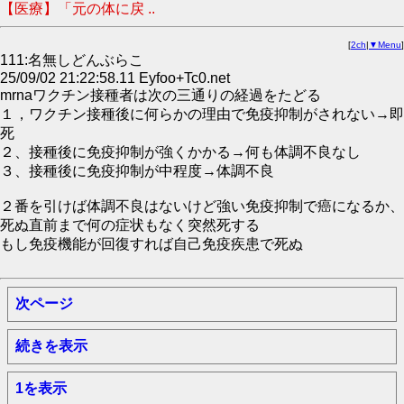
【医療】「元の体に戻 ..
[
2ch
|
▼Menu
]
111:名無しどんぶらこ
25/09/02 21:22:58.11 Eyfoo+Tc0.net
mrnaワクチン接種者は次の三通りの経過をたどる
１，ワクチン接種後に何らかの理由で免疫抑制がされない→即
死
２、接種後に免疫抑制が強くかかる→何も体調不良なし
３、接種後に免疫抑制が中程度→体調不良
２番を引けば体調不良はないけど強い免疫抑制で癌になるか、
死ぬ直前まで何の症状もなく突然死する
もし免疫機能が回復すれば自己免疫疾患で死ぬ
次ページ
続きを表示
1を表示