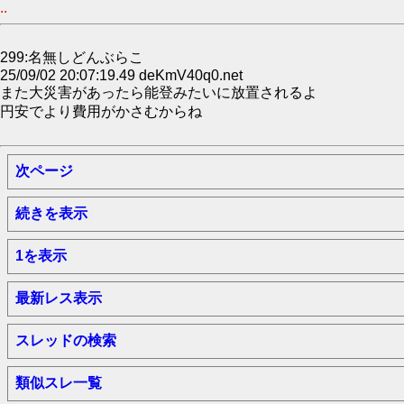
..
299:名無しどんぶらこ
25/09/02 20:07:19.49 deKmV40q0.net
また大災害があったら能登みたいに放置されるよ
円安でより費用がかさむからね
次ページ
続きを表示
1を表示
最新レス表示
スレッドの検索
類似スレ一覧