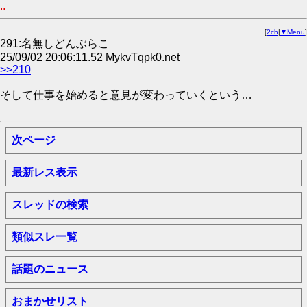
..
[
2ch
|
▼Menu
]
291:名無しどんぶらこ
25/09/02 20:06:11.52 MykvTqpk0.net
>>210
そして仕事を始めると意見が変わっていくという…
次ページ
最新レス表示
スレッドの検索
類似スレ一覧
話題のニュース
おまかせリスト