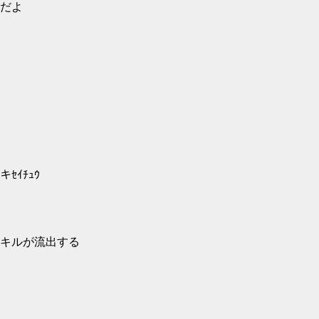
だよ
ｲキｾｲﾁｭｳ
キルが流出する