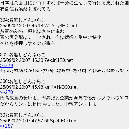
日本は真面目にシゴトすれば十分に生活して行ける恵まれた国
衣食住も娯楽も溢れてる
304:名無しどんぶらこ
25/09/02 20:07:45.18 WTY+y3Er0.net
貧富の差の二極化はさらに進む
富の再分配はナーフされ、今は選択と集中に特化
それを後押しするのが税金
305:名無しどんぶらこ
25/09/02 20:07:45.20 7ekJr1iE0.net
>>279
ｲイｶﾗｵﾏｴﾊﾊﾔｸかｴﾙｶ ﾄｳﾌﾉｶﾄﾞﾆｱあﾏﾌﾞﾂｹﾃﾀﾋﾈ イｷﾙｶﾁﾉﾅｲﾆﾎﾝﾉﾛｳｶﾞ
306:名無しどんぶらこ
25/09/02 20:07:45.98 kmKXH/O00.net
>>270
円高放置のせいよ。円高だと企業が海外でるからノウハウやス
だからミンスは超円高にした。中韓アシストよ
307:名無しどんぶらこ
25/09/02 20:07:47.57 6FSpobEG0.net
>>287