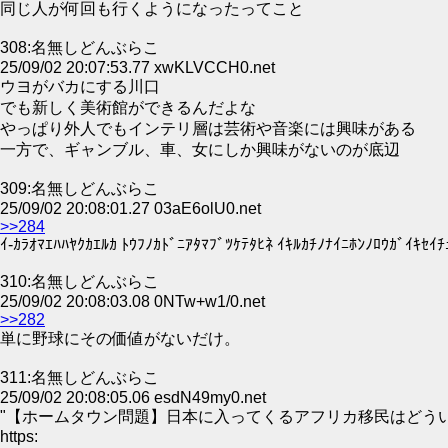
同じ人が何回も行くようになったってこと
308:名無しどんぶらこ
25/09/02 20:07:53.77 xwKLVCCH0.net
ウヨがバカにする川口
でも新しく美術館ができるんだよな
やっぱり外人でもインテリ層は芸術や音楽には興味がある
一方で、ギャンブル、車、女にしか興味がないのが底辺
309:名無しどんぶらこ
25/09/02 20:08:01.27 03aE6olU0.net
>>284
ｲ-ｶﾗｵﾏｴﾊﾊﾔｸｶｴﾙｶ ﾄｳﾌﾉｶﾄﾞﾆｱﾀﾏﾌﾞﾂｹﾃﾀﾋﾈ ｲｷﾙｶﾁﾉﾅｲﾆﾎﾝﾉﾛｳｶﾞｲｷｾｲﾁ
310:名無しどんぶらこ
25/09/02 20:08:03.08 0NTw+w1/0.net
>>282
単に野球にその価値がないだけ。
311:名無しどんぶらこ
25/09/02 20:08:05.06 esdN49my0.net
"【ホームタウン問題】日本に入ってくるアフリカ移民はどう
https: