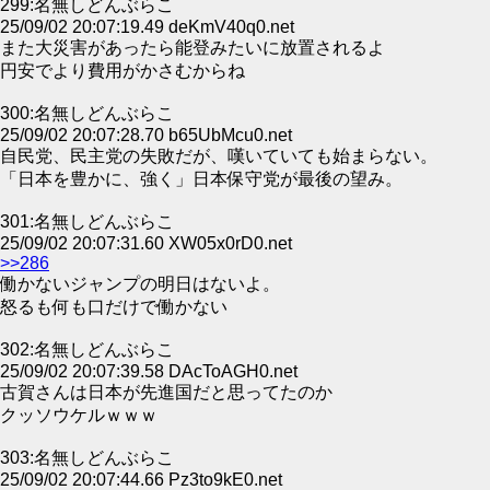
299:名無しどんぶらこ
25/09/02 20:07:19.49 deKmV40q0.net
また大災害があったら能登みたいに放置されるよ
円安でより費用がかさむからね
300:名無しどんぶらこ
25/09/02 20:07:28.70 b65UbMcu0.net
自民党、民主党の失敗だが、嘆いていても始まらない。
「日本を豊かに、強く」日本保守党が最後の望み。
301:名無しどんぶらこ
25/09/02 20:07:31.60 XW05x0rD0.net
>>286
働かないジャンプの明日はないよ。
怒るも何も口だけで働かない
302:名無しどんぶらこ
25/09/02 20:07:39.58 DAcToAGH0.net
古賀さんは日本が先進国だと思ってたのか
クッソウケルｗｗｗ
303:名無しどんぶらこ
25/09/02 20:07:44.66 Pz3to9kE0.net