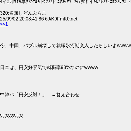
ｲイｶﾗｵﾏｴﾊ早ｸかｴﾙｶ ﾄｳﾌﾉｶﾄﾞﾆｱあﾏﾌﾞﾂｹﾃﾀﾋﾈ イｷﾙｶﾁﾉﾅｲﾆﾎﾝﾉﾛｳｶﾞ
320:名無しどんぶらこ
25/09/02 20:08:41.86 6J/K9FmK0.net
>>1
今、中国、バブル崩壊して就職氷河期突入したらしいよwwww
日本は、円安好景気で就職率98%なのにwwww
中韓パ「円安反対！」 ←答え合わせ
🤣🤣🤣🤣🤣