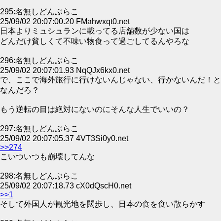
295:名無しどんぶらこ
25/09/02 20:07:00.20 FMahwxqt0.net
日本よりミュシュランに載ってる店舗数が少ない国は
どんだけ貧しくて不味い物食って過ごしてるんやろな
296:名無しどんぶらこ
25/09/02 20:07:01.93 NqQJx6kx0.net
で、ここで海外旅行に行けないんじゃない、行かないんだ！と
なんだろ？
もう逆転の目は絶対にないのにそんな人生でいいの？
297:名無しどんぶらこ
25/09/02 20:07:05.37 4VT3Si0y0.net
>>274
こいついつも崩壊してんな
298:名無しどんぶらこ
25/09/02 20:07:18.73 cX0dQscH0.net
>>1
そして外国人が観光地を闊歩し、日本の食を食い散らかす