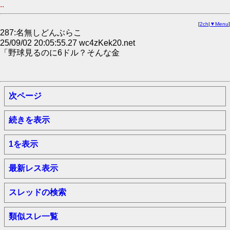
..
[
2ch
|
▼Menu
]
287:名無しどんぶらこ
25/09/02 20:05:55.27 wc4zKek20.net
「野球見るのに6ドル？そんな金
次ページ
続きを表示
1を表示
最新レス表示
スレッドの検索
類似スレ一覧