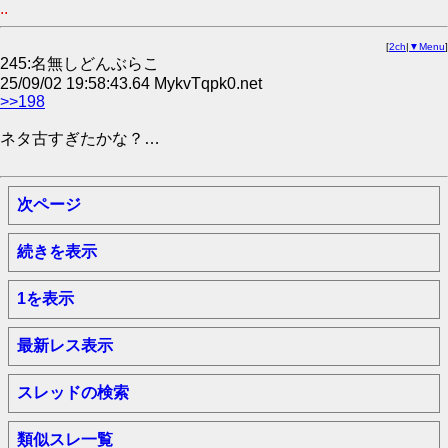
..
[
2ch
|
▼Menu
]
245:名無しどんぶらこ
25/09/02 19:58:43.64 MykvTqpk0.net
>>198
ネタ古すぎたかな？…
次ページ
続きを表示
1を表示
最新レス表示
スレッドの検索
類似スレ一覧