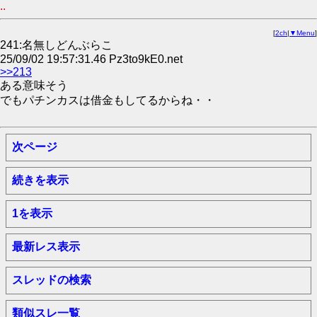
..
[
2ch
|
▼Menu
]
241:名無しどんぶらこ
25/09/02 19:57:31.46 Pz3to9kE0.net
>>213
ある意味そう
でもパチンカスは借金もしてるからね・・
次ページ
続きを表示
1を表示
最新レス表示
スレッドの検索
類似スレ一覧