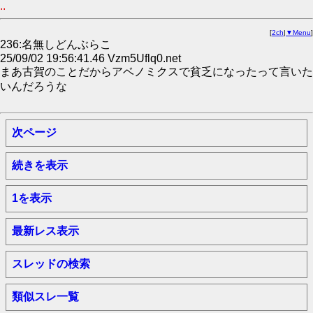
..
[
2ch
|
▼Menu
]
236:名無しどんぶらこ
25/09/02 19:56:41.46 Vzm5Uflq0.net
まあ古賀のことだからアベノミクスで貧乏になったって言いた
いんだろうな
次ページ
続きを表示
1を表示
最新レス表示
スレッドの検索
類似スレ一覧