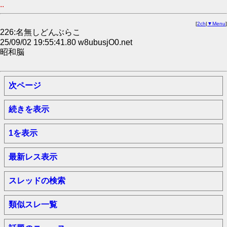
..
[
2ch
|
▼Menu
]
226:名無しどんぶらこ
25/09/02 19:55:41.80 w8ubusjO0.net
昭和脳
次ページ
続きを表示
1を表示
最新レス表示
スレッドの検索
類似スレ一覧