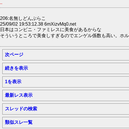
..
206:名無しどんぶらこ
25/09/02 19:53:12.38 6mXizvMq0.net
日本はコンビニ・ファミレスに美食があるからな
そういうところで美食しすぎるのでエンゲル係数も高い。ホル
次ページ
続きを表示
1を表示
最新レス表示
スレッドの検索
類似スレ一覧