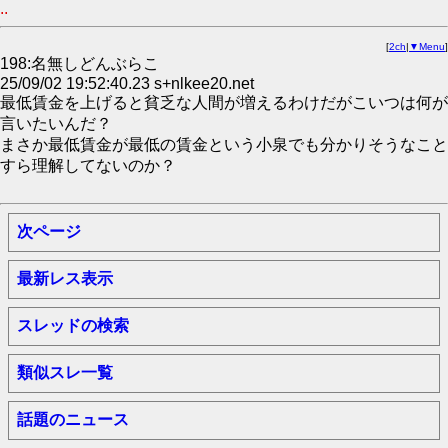
..
[
2ch
|
▼Menu
]
198:名無しどんぶらこ
25/09/02 19:52:40.23 s+nlkee20.net
最低賃金を上げると貧乏な人間が増えるわけだがこいつは何が
言いたいんだ？
まさか最低賃金が最低の賃金という小泉でも分かりそうなこと
すら理解してないのか？
次ページ
最新レス表示
スレッドの検索
類似スレ一覧
話題のニュース