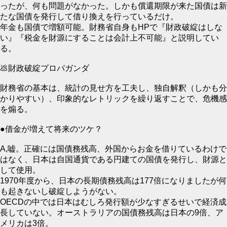
ったが、何も問題がなかった。しかも償還期限が来た国債は新
たな国債を発行して借り換えを行っているだけ。
年金も国債で増額可能。財務省自身もHPで『財政破綻はしな
い』『税金を財源にすることは会計上不可能』と説明してい
る。
💩財政破綻プロパガンダ
財務省の基本は、統計の見せ方を工夫し、独自解釈（しかも分
かりやすい）、印象的なレトリックを繰り返すことで、危機感
を煽る。
●借金が増えて将来のツケ？
A,嘘。正確には国債務残高、外国からお金を借りているわけで
はなく、日本は自国通貨である円建ての国債を発行し、財源と
して使用。
1970年度から、日本の長期債務残高は177倍になりましたが何
も起きないし破綻しようがない。
OECDの中では日本はむしろ発行額が少なすぎるせいで経済成
長していない。オーストラリアの国債務残高は日本の9倍、ア
メリカは3倍。