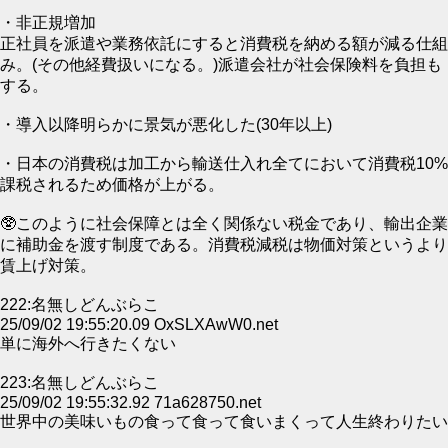
・非正規増加
正社員を派遣や業務依託にすると消費税を納める額が減る仕組
み。(その他経費扱いになる。)派遣会社が社会保険料を負担も
する。
・導入以降明らかに景気が悪化した(30年以上)
・日本の消費税は加工から輸送仕入れ全てにおいて消費税10%
課税されるため価格が上がる。
🥸このように社会保障とは全く関係ない税金であり、輸出企業
に補助金を渡す制度である。消費税減税は物価対策というより
賃上げ対策。
222:名無しどんぶらこ
25/09/02 19:55:20.09 OxSLXAwW0.net
単に海外へ行きたくない
223:名無しどんぶらこ
25/09/02 19:55:32.92 71a628750.net
世界中の美味いもの食って食って食いまくって人生終わりたい