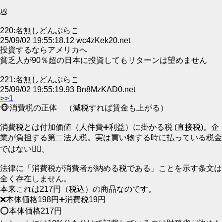
💩
220:名無しどんぶらこ
25/09/02 19:55:18.12 wc4zKek20.net
投資するならアメリカへ
貧乏人が90％超の日本に投資してもリターンは望めません
221:名無しどんぶらこ
25/09/02 19:55:19.93 Bn8MzKAD0.net
>>1
🐵消費税の正体 （減税すれば賃金も上がる）
消費税とは付加価値（人件費➕利益）に掛かる税 (直接税)。企
業が負担する第二法人税。実は買い物する時に払っている税金
ではない🙅‍♀。
法律に「消費税が消費者が納める税である」ことを示す条文は
全く存在しません。
本来これは217円（税込）の商品なのです。
❌本体価格198円➕消費税19円
⭕本体価格217円