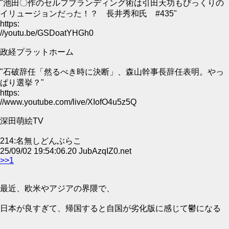
"池田〇作のセルフブランディング術は引田天功もびっくりの
イリュージョンだった！？ 長井秀和氏 #435"
https:
//youtu.be/GSDoatYHGh0
政経プラットホーム
"石破辞任「然るべき時に決断」、森山幹事長辞任表明。やっ
ぱり選挙？"
https:
//www.youtube.com/live/XIofO4u5z5Q
深田萌絵TV
214:名無しどんぶらこ
25/09/02 19:54:06.20 JubAzqIZ0.net
>>1
最近、欧米やアジアの界隈で、
日本が良すぎて、帰国すると自国が劣化版に感じて鬱になる