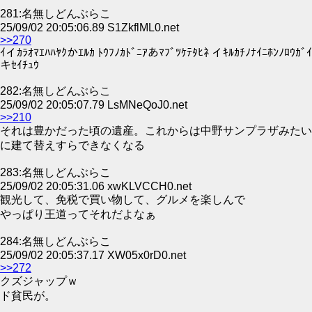
281:名無しどんぶらこ
25/09/02 20:05:06.89 S1ZkflML0.net
>>270
ｲイｶﾗｵﾏｴﾊﾊﾔｸかｴﾙｶ ﾄｳﾌﾉｶﾄﾞﾆｱあﾏﾌﾞﾂｹﾃﾀﾋﾈ イｷﾙｶﾁﾉﾅｲﾆﾎﾝﾉﾛｳｶﾞｲ
キｾｲﾁｭｳ
282:名無しどんぶらこ
25/09/02 20:05:07.79 LsMNeQoJ0.net
>>210
それは豊かだった頃の遺産。これからは中野サンプラザみたい
に建て替えすらできなくなる
283:名無しどんぶらこ
25/09/02 20:05:31.06 xwKLVCCH0.net
観光して、免税で買い物して、グルメを楽しんで
やっぱり王道ってそれだよなぁ
284:名無しどんぶらこ
25/09/02 20:05:37.17 XW05x0rD0.net
>>272
クズジャップｗ
ド貧民が。