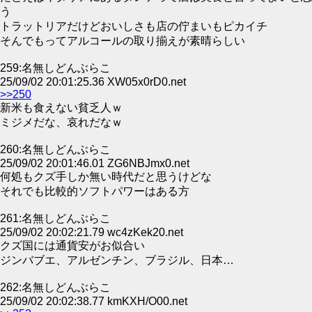
う
トラットリアだけどおいしさも店の佇まいもピカイチ
そんでもってアルコールの取り揃えが素晴らしい
259:名無しどんぶらこ
25/09/02 20:01:25.36 XW05x0rD0.net
>>250
新米も食えない貧乏人ｗ
ミジメだな、哀れだなｗ
260:名無しどんぶらこ
25/09/02 20:01:46.01 ZG6NBJmx0.net
何処もクズ手しか無い時代だと思うけどな
それでも比較的ソフトパワーはある方
261:名無しどんぶらこ
25/09/02 20:02:21.79 wc4zKek20.net
クズ国には通貨安がお似合い
ジンバブエ、アルゼンチン、ブラジル、日本…
262:名無しどんぶらこ
25/09/02 20:02:38.77 kmKXH/O00.net