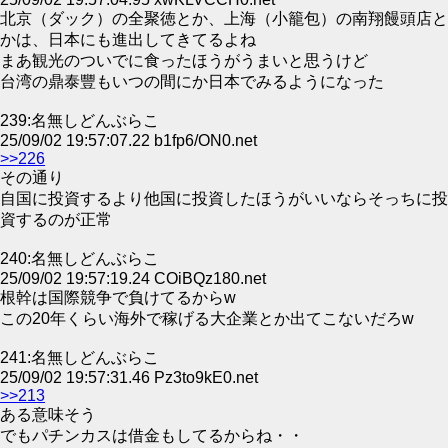
北京（ダック）の全聚徳とか、上海（小籠包）の南翔饅頭店と
かは、日本にも進出してきてるよね
まあ観光のついでに食ったほうがうまいと思うけど
台湾の鼎泰豐もいつの間にか日本でみるようになった
239:名無しどんぶらこ
25/09/02 19:57:07.22 b1fp6/ON0.net
>>226
その通り
自国に投資するより他国に投資したほうがいいならそっちに投
資するのが正常
240:名無しどんぶらこ
25/09/02 19:57:19.24 COiBQz180.net
根幹は国際競争で負けてるからw
この20年くらい海外で稼げる大企業とか出てこないだろw
241:名無しどんぶらこ
25/09/02 19:57:31.46 Pz3to9kE0.net
>>213
ある意味そう
でもパチンカスは借金もしてるからね・・