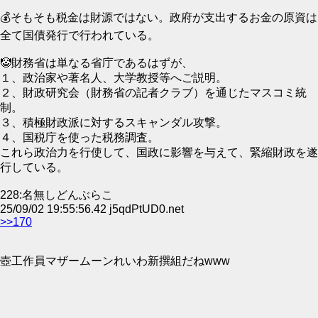
💰そもそも税金は財源ではない。政府が支出するお金の原資は
全て国債発行で行われている。
🤡財務省は単なる省庁であるはずが、
１、政治家や著名人、大学教授等へご説明。
２、財政研究会（財務省の記者クラブ）を通じたマスコミ統
制。
３、積極財政派に対するスキャンダル攻撃。
４、国税庁を使った税務調査。
これら政治力を行使して、国政に影響を与えて、緊縮財政を遂
行している。
228:名無しどんぶらこ
25/09/02 19:55:56.42 j5qdPtUD0.net
>>170
壺工作員マザームーンれいわ新撰組だねwww