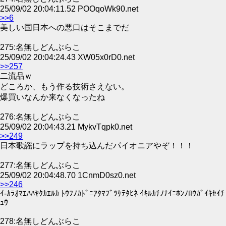
25/09/02 20:04:11.52 POOqoWk90.net
>>6
美しい国日本への悪口はそこまでだ
275:名無しどんぶらこ
25/09/02 20:04:24.43 XW05x0rD0.net
>>257
二流品ｗ
どころか、もう作る技術さえない。
爆買いなんか来なくなったね
276:名無しどんぶらこ
25/09/02 20:04:43.21 MykvTqpk0.net
>>249
日本歌謡にラップを持ち込んだパイオニアやぞ！！！
277:名無しどんぶらこ
25/09/02 20:04:48.70 1CnmD0sz0.net
>>246
ｲ-ｶﾗｵﾏｴﾊﾊﾔｸｶｴﾙｶ ﾄｳﾌﾉｶﾄﾞﾆｱﾀﾏﾌﾞﾂｹﾃﾀﾋﾈ ｲｷﾙｶﾁﾉﾅｲﾆﾎﾝﾉﾛｳｶﾞｲｷｾｲﾁ
ｭｳ
278:名無しどんぶらこ