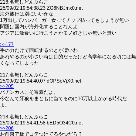
216:名無しどんぶらこ
25/09/02 19:54:38.23 ZG6NBJmx0.net
海外旅行は別にいいかな
1万出してハンバーガー食ってチップ払ってもしょうが無い
問題は国内が海外化することなんよ
アジアに飯食いに行こうとかモノ好きじゃ無いと無い
>>177
手の力だけで回転するのとか凄いわ
あれやるのが小さい時は目的だったけど高学年になる頃には無
くなってしまった
217:名無しどんぶらこ
25/09/02 19:54:40.07 dOPSoVjX0.net
>>205
パチンカスこそ富豪だよ。
今なんて牙狼をまともに当てるのに10万以上かかる時代だ
よ。
218:名無しどんぶらこ
25/09/02 19:54:41.58 bED5O34C0.net
>>206
お前東ア板でコテつけてるやつだろ？