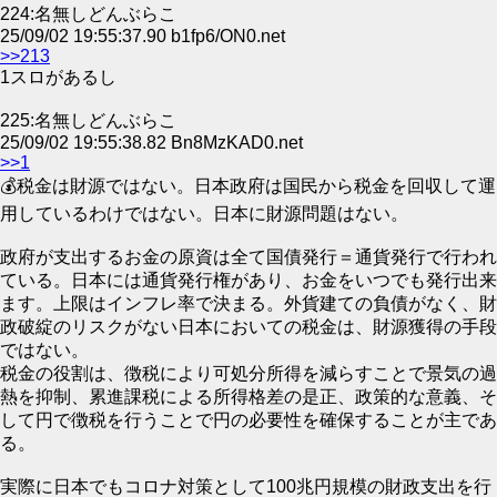
224:名無しどんぶらこ
25/09/02 19:55:37.90 b1fp6/ON0.net
>>213
1スロがあるし
225:名無しどんぶらこ
25/09/02 19:55:38.82 Bn8MzKAD0.net
>>1
💰税金は財源ではない。日本政府は国民から税金を回収して運
用しているわけではない。日本に財源問題はない。
政府が支出するお金の原資は全て国債発行＝通貨発行で行われ
ている。日本には通貨発行権があり、お金をいつでも発行出来
ます。上限はインフレ率で決まる。外貨建ての負債がなく、財
政破綻のリスクがない日本においての税金は、財源獲得の手段
ではない。
税金の役割は、徴税により可処分所得を減らすことで景気の過
熱を抑制、累進課税による所得格差の是正、政策的な意義、そ
して円で徴税を行うことで円の必要性を確保することが主であ
る。
実際に日本でもコロナ対策として100兆円規模の財政支出を行