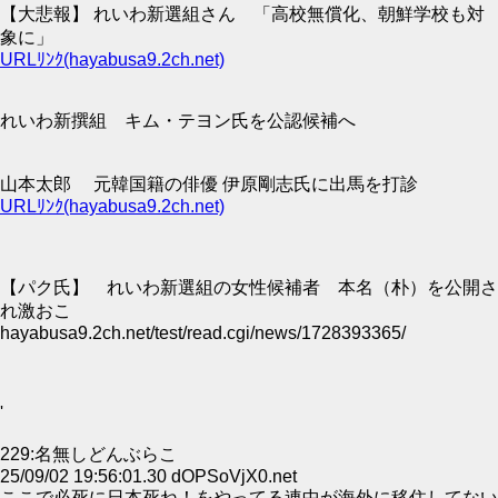
【大悲報】 れいわ新選組さん 「高校無償化、朝鮮学校も対
象に」
URLﾘﾝｸ(hayabusa9.2ch.net)
れいわ新撰組 キム・テヨン氏を公認候補へ
山本太郎 元韓国籍の俳優 伊原剛志氏に出馬を打診
URLﾘﾝｸ(hayabusa9.2ch.net)
【パク氏】 れいわ新選組の女性候補者 本名（朴）を公開さ
れ激おこ
hayabusa9.2ch.net/test/read.cgi/news/1728393365/
'
229:名無しどんぶらこ
25/09/02 19:56:01.30 dOPSoVjX0.net
ここで必死に日本死ね！をやってる連中が海外に移住してない