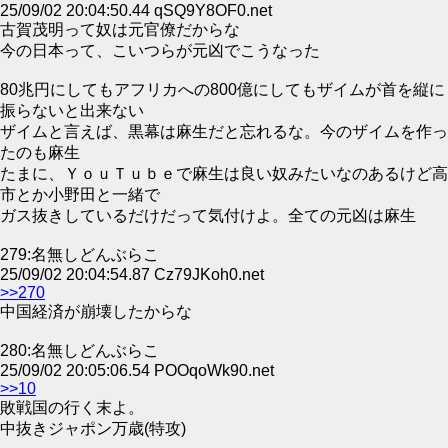
25/09/02 20:04:50.44 qSQ9Y8OF0.net
古賀茂明って奴は元官僚だからな
今の日本って、こいつらが元凶でこうなった
80兆円にしてもアフリカへの800億にしてもザイムが首を縦に
振らないと出来ない
ザイムと言えば、黒幕は麻生だと忘れるな。今のザイムを作っ
たのも麻生
たまに、ＹｏｕＴｕｂｅで麻生は良い奴みたいなのあるけど高
市とか小野田と一緒で
ガス抜きしているだけだって気付けよ。全ての元凶は麻生
279:名無しどんぶらこ
25/09/02 20:04:54.87 Cz79JKoh0.net
>>270
中国経済が崩壊したからな
280:名無しどんぶらこ
25/09/02 20:05:06.54 POOqoWk90.net
>>10
敗戦国の行く末よ。
中抜きジャポン万歳(特攻)