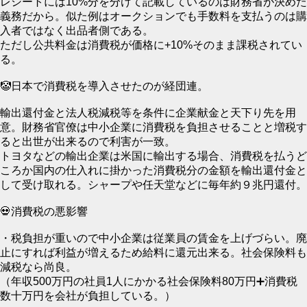
レシートには10%分を分けて記載しているのは財務省が決めた
義務だから。似た例はオークションでも手数料を支払うのは購
入者ではなく出品者側である。
ただし公共料金は消費税が価格に+10%そのまま課税されてい
る。
🤡日本で消費税を導入させたのが経団連。
輸出還付金と法人税減税等を条件に企業献金と天下り先を用
意。財務省官僚は中小企業に消費税を負担させることと増税す
ると出世が出来るので利害が一致。
トヨタなどの輸出企業は米国に輸出する場合、消費税を払うど
ころか国内の仕入れに掛かった消費税分の金額を輸出還付金と
して受け取れる。シャープや任天堂などに毎年約９兆円還付。
💀消費税の悪影響
・税負担が重いので中小企業は従業員の賃金を上げづらい。廃
止にすれば利益が増えるため給料に還元出来る。社会保険料も
減税なら尚良。
（年収500万円の社員1人にかかる社会保険料80万円➕消費税
数十万円を会社が負担している。）