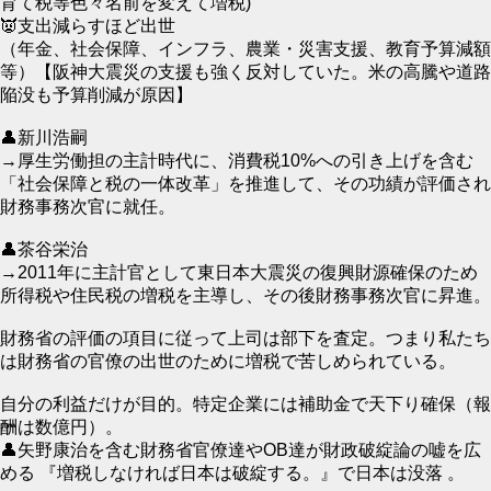
育て税等色々名前を変えて増税)
👿支出減らすほど出世
（年金、社会保障、インフラ、農業・災害支援、教育予算減額
等）【阪神大震災の支援も強く反対していた。米の高騰や道路
陥没も予算削減が原因】
👤新川浩嗣
→厚生労働担の主計時代に、消費税10%への引き上げを含む
「社会保障と税の一体改革」を推進して、その功績が評価され
財務事務次官に就任。
👤茶谷栄治
→2011年に主計官として東日本大震災の復興財源確保のため
所得税や住民税の増税を主導し、その後財務事務次官に昇進。
財務省の評価の項目に従って上司は部下を査定。つまり私たち
は財務省の官僚の出世のために増税で苦しめられている。
自分の利益だけが目的。特定企業には補助金で天下り確保（報
酬は数億円）。
👤矢野康治を含む財務省官僚達やOB達が財政破綻論の嘘を広
める 『増税しなければ日本は破綻する。』で日本は没落 。