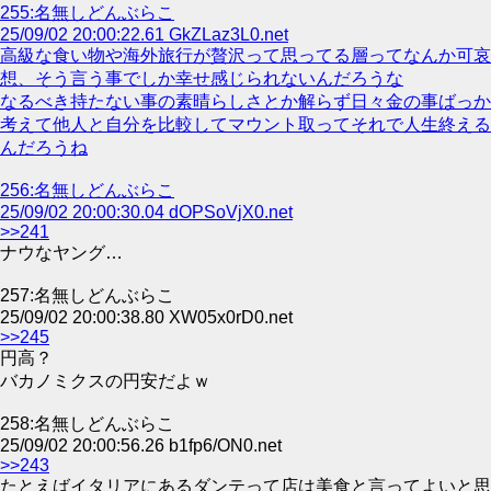
255:名無しどんぶらこ
25/09/02 20:00:22.61 GkZLaz3L0.net
高級な食い物や海外旅行が贅沢って思ってる層ってなんか可哀
想、そう言う事でしか幸せ感じられないんだろうな
なるべき持たない事の素晴らしさとか解らず日々金の事ばっか
考えて他人と自分を比較してマウント取ってそれで人生終える
んだろうね
256:名無しどんぶらこ
25/09/02 20:00:30.04 dOPSoVjX0.net
>>241
ナウなヤング…
257:名無しどんぶらこ
25/09/02 20:00:38.80 XW05x0rD0.net
>>245
円高？
バカノミクスの円安だよｗ
258:名無しどんぶらこ
25/09/02 20:00:56.26 b1fp6/ON0.net
>>243
たとえばイタリアにあるダンテって店は美食と言ってよいと思