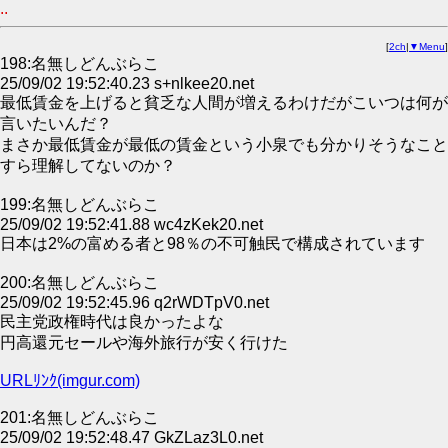
..
[
2ch
|
▼Menu
]
198:名無しどんぶらこ
25/09/02 19:52:40.23 s+nlkee20.net
最低賃金を上げると貧乏な人間が増えるわけだがこいつは何が
言いたいんだ？
まさか最低賃金が最低の賃金という小泉でも分かりそうなこと
すら理解してないのか？
199:名無しどんぶらこ
25/09/02 19:52:41.88 wc4zKek20.net
日本は2%の富める者と98％の不可触民で構成されています
200:名無しどんぶらこ
25/09/02 19:52:45.96 q2rWDTpV0.net
民主党政権時代は良かったよな
円高還元セールや海外旅行が安く行けた
URLﾘﾝｸ(imgur.com)
201:名無しどんぶらこ
25/09/02 19:52:48.47 GkZLaz3L0.net