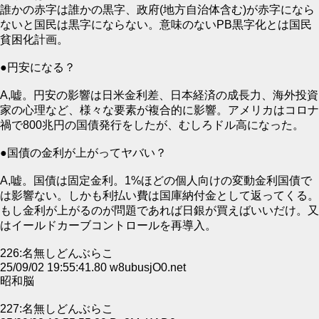
誰かの赤字は誰かの黒字、政府(地方自治体含む)が赤字になら
ないと国民は黒字にならない。意味のないPB黒字化とは国民
貧困化計画。
●円安になる？
A,嘘。円安の影響は日米金利差、日本経済の成長力、海外投資
家の心理など、様々な要素が複合的に影響。アメリカはコロナ
禍で800兆円の国債発行をしたが、むしろドル高になった。
●国債の金利が上がってヤバい？
A,嘘。国債は固定金利。1%ほどの個人向けの変動金利国債で
は影響ない。しかも利払い費は国庫納付金として返ってくる。
もし金利が上がるのが問題であれば日銀が買えばいいだけ。又
はイールドカーブコントロールを再導入。
226:名無しどんぶらこ
25/09/02 19:55:41.80 w8ubusjO0.net
昭和脳
227:名無しどんぶらこ