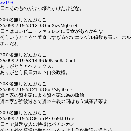
>>196
日本そのものがぶっ壊れかけたけどな。
206:名無しどんぶらこ
25/09/02 19:53:12.38 6mXizvMq0.net
日本はコンビニ・ファミレスに美食があるからな
そういうところで美食しすぎるのでエンゲル係数も高い。ホル
ホルだわ
207:名無しどんぶらこ
25/09/02 19:53:14.46 k9Kl5o8J0.net
ありがとうアヘノミクス。
ありがとう反日力ル卜自公政権。
208:名無しどんぶらこ
25/09/02 19:53:21.63 8oB/sfy60.net
資本家の資本家による資本家の為の政治
資本家が強欲過ぎて資本主義の国はもう滅茶苦茶よ
209:名無しどんぶらこ
25/09/02 19:53:38.55 Pz3to9kE0.net
日本で貧乏な人の特徴はパチンカス
それ以外で普通に生きている人は十分な生活が送れる