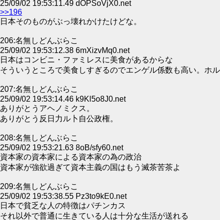
25/09/02 19:53:11.49 dOPSoVjX0.net
>>196
日本そのものがぶっ壊れかけたけどな。
206:名無しどんぶらこ
25/09/02 19:53:12.38 6mXizvMq0.net
日本はコンビニ・ファミレスに美食があるからな
そういうところで美食しすぎるのでエンゲル係数も高い。ホル
207:名無しどんぶらこ
25/09/02 19:53:14.46 k9Kl5o8J0.net
ありがとうアヘノミクス。
ありがとう反日力ル卜自公政権。
208:名無しどんぶらこ
25/09/02 19:53:21.63 8oB/sfy60.net
資本家の資本家による資本家の為の政治
資本家が強欲過ぎて資本主義の国はもう滅茶苦茶よ
209:名無しどんぶらこ
25/09/02 19:53:38.55 Pz3to9kE0.net
日本で貧乏な人の特徴はパチンカス
それ以外で普通に生きている人は十分な生活が送れる