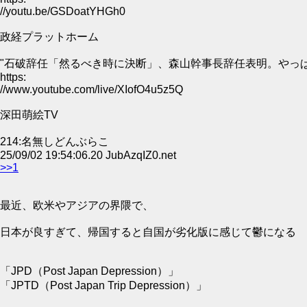
//youtu.be/GSDoatYHGh0
政経プラットホーム
"石破辞任「然るべき時に決断」、森山幹事長辞任表明。やっぱ
https:
//www.youtube.com/live/XIofO4u5z5Q
深田萌絵TV
214:名無しどんぶらこ
25/09/02 19:54:06.20 JubAzqIZ0.net
>>1
最近、欧米やアジアの界隈で、
日本が良すぎて、帰国すると自国が劣化版に感じて鬱になる
「JPD（Post Japan Depression）」
「JPTD（Post Japan Trip Depression）」