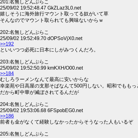
201:名無しどんぶらこ
25/09/02 19:52:48.47 GkZLaz3L0.net
嬉しそうに海外旅行マウント取ってる奴がいて草
そんなのでマウント取られても興味ないからｗ
202:名無しどんぶらこ
25/09/02 19:52:49.70 dOPSoVjX0.net
>>192
といいつつ必死に日本にしがみつくんだろ。
203:名無しどんぶらこ
25/09/02 19:52:50.99 kmKXH/O00.net
>>184
むしろラーメンなんて最高に安いからな
幸楽苑や日高屋の支那そばなんて500円しない。昭和でもも
だから町中華が滅ぼされてるんだが
204:名無しどんぶらこ
25/09/02 19:53:06.68 6FSpobEG0.net
>>186
前者も金がなくて経験しなかったからそうなった人もいるぞ
205:名無しどんぶらこ