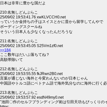
日本は非常に豊かな国だよ
210:名無しどんぶらこ
25/09/02 19:53:41.76 xwKLVCCH0.net
っていうか金持ちの子はスイスとかに昔から留学してんやで
ボーディングスクールね
そういう日本人も少なくなったんだろうな
211:名無しどんぶらこ
25/09/02 19:53:45.05 S25Vm1zf0.net
>>184
ここ数年はだいぶ落ちてね？
高額帯除いて
212:名無しどんぶらこ
25/09/02 19:53:55.55 fkJRwn2B0.net
言葉が通じない海外と今変わんないのが日本じゃん
中国語やトルコ語にベトナム語で海外気分なのに海外に行く必
213:名無しどんぶらこ
25/09/02 19:53:57.92 esdN49my0.net
"池田〇作のセルフブランディング術は引田天功もびっくりのイ
https: