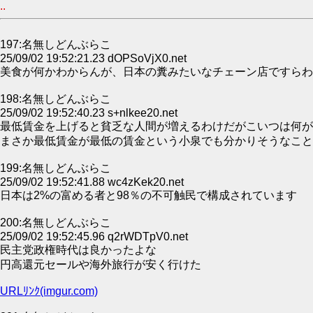
..
197:名無しどんぶらこ
25/09/02 19:52:21.23 dOPSoVjX0.net
美食が何かわからんが、日本の糞みたいなチェーン店ですらわ
198:名無しどんぶらこ
25/09/02 19:52:40.23 s+nlkee20.net
最低賃金を上げると貧乏な人間が増えるわけだがこいつは何が
まさか最低賃金が最低の賃金という小泉でも分かりそうなこと
199:名無しどんぶらこ
25/09/02 19:52:41.88 wc4zKek20.net
日本は2%の富める者と98％の不可触民で構成されています
200:名無しどんぶらこ
25/09/02 19:52:45.96 q2rWDTpV0.net
民主党政権時代は良かったよな
円高還元セールや海外旅行が安く行けた
URLﾘﾝｸ(imgur.com)