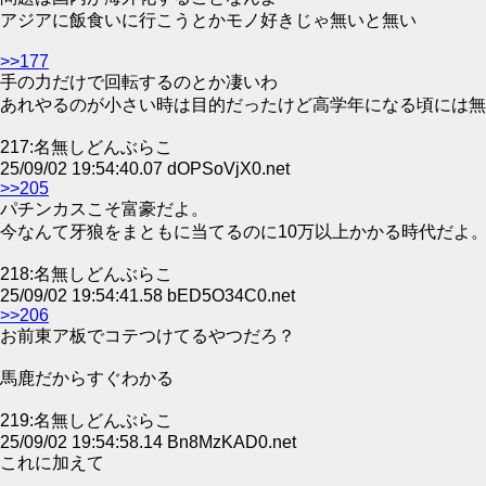
アジアに飯食いに行こうとかモノ好きじゃ無いと無い
>>177
手の力だけで回転するのとか凄いわ
あれやるのが小さい時は目的だったけど高学年になる頃には無
217:名無しどんぶらこ
25/09/02 19:54:40.07 dOPSoVjX0.net
>>205
パチンカスこそ富豪だよ。
今なんて牙狼をまともに当てるのに10万以上かかる時代だよ
218:名無しどんぶらこ
25/09/02 19:54:41.58 bED5O34C0.net
>>206
お前東ア板でコテつけてるやつだろ？
馬鹿だからすぐわかる
219:名無しどんぶらこ
25/09/02 19:54:58.14 Bn8MzKAD0.net
これに加えて