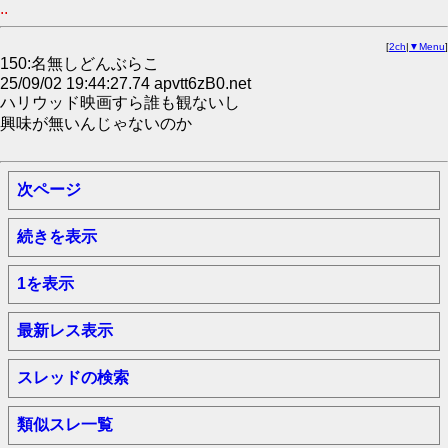
..
[
2ch
|
▼Menu
]
150:名無しどんぶらこ
25/09/02 19:44:27.74 apvtt6zB0.net
ハリウッド映画すら誰も観ないし
興味が無いんじゃないのか
次ページ
続きを表示
1を表示
最新レス表示
スレッドの検索
類似スレ一覧