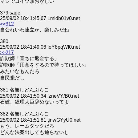
マジでコイツ頭おかしい
379:sage
25/09/02 18:41:45.67 LmIdb01v0.net
>>312
自公れいわ連立か、楽しみだね
380:
25/09/02 18:41:49.06 IoY8pqWI0.net
>>217
詐欺師「直ちに返金する」
詐欺師「用意をするので待ってほしい」
みたいなもんだろ
自民党だし
381:名無しどんぶらこ
25/09/02 18:41:50.34 lzneVY/B0.net
石破、総理大臣辞めないってよ
382:名無しどんぶらこ
25/09/02 18:41:51.81 tjnwGYyU0.net
もう、レームダックだろ
どんな法案出しても通らないし