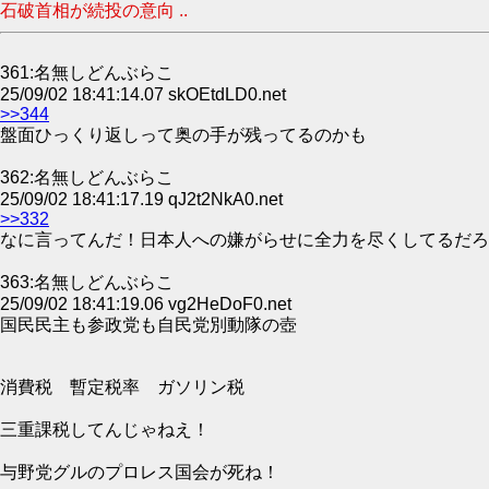
石破首相が続投の意向 ..
361:名無しどんぶらこ
25/09/02 18:41:14.07 skOEtdLD0.net
>>344
盤面ひっくり返しって奥の手が残ってるのかも
362:名無しどんぶらこ
25/09/02 18:41:17.19 qJ2t2NkA0.net
>>332
なに言ってんだ！日本人への嫌がらせに全力を尽くしてるだろ
363:名無しどんぶらこ
25/09/02 18:41:19.06 vg2HeDoF0.net
国民民主も参政党も自民党別動隊の壺
消費税 暫定税率 ガソリン税
三重課税してんじゃねえ！
与野党グルのプロレス国会が死ね！