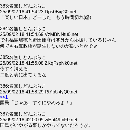
383:名無しどんぶらこ
25/09/02 18:41:54.23 Dps0BxjG0.net
「楽しい日本」どーした もう時間切れ(怒)
384:名無しどんぶらこ
25/09/02 18:41:54.69 VzMBNNtu0.net
でも福島瑞穂と野田佳彦は閣外から応援しているじゃん
何でも右翼政権が誕生しないのが良いとかでｗ
385:名無しどんぶらこ
25/09/02 18:41:55.08 ZKqFspNk0.net
今すぐ消えろ
二度と表に出てくるな
386:名無しどんぶらこ
25/09/02 18:41:58.29 RtYbU4yQ0.net
>>1
国民「じゃあ、すぐにやめろよ！」
387:名無しどんぶらこ
25/09/02 18:42:00.05 wEut49mF0.net
国民がいやがる事しかやってないだろうが。