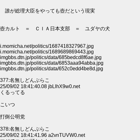
誰が総理大臣をやっても壺だという現実
壺カルト ＝ ＣＩＡ日本支部 ＝ ユダヤの犬
i.momicha.net/politics/1687418327967.jpg
i.momicha.net/politics/1689689869443.jpg
imgbbs.dtn.jp/politics/data/685bedcd8f6ae.jpg
imgbbs.dtn.jp/politics/data/6853aaa94abba.jpg
imgbbs.dtn.jp/politics/data/652c0edd4be8d.jpg
377:名無しどんぶらこ
25/09/02 18:41:40.08 jbLlhX9w0.net
くるってる
こいつ
打倒公明党
378:名無しどんぶらこ
25/09/02 18:41:41.96 a2vnTUVW0.net