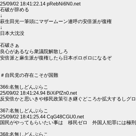
25/09/02 18:41:22.14 pRebNi6N0.net
石破が辞める
↓
萩生田光一筆頭にマザームーン連呼の安倍派が復権
↓
日本大沈没
石破さぁ
良心があるなら衆議院解散しろ
安倍派と麻生派が復権したら日本ボロボロになるぞ
＃自民党の存在こそが国難
366:名無しどんぶらこ
25/09/02 18:41:24.94 BiXiPfZn0.net
反安倍かと思いきや移民政策引き継ぐどころか拡大するしグ
367:名無しどんぶらこ
25/09/02 18:41:25.44 CqG48CGU0.net
国民がやってもらいたい事は 移民ゼロ 外国人犯罪には極刑
368:名無しどんぶらこ