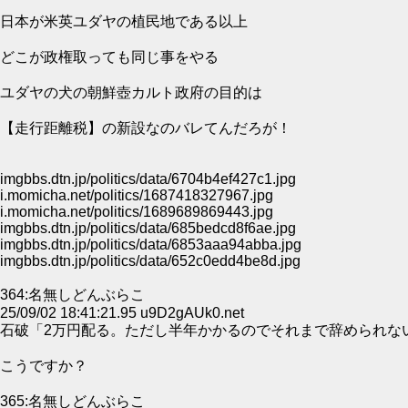
日本が米英ユダヤの植民地である以上
どこが政権取っても同じ事をやる
ユダヤの犬の朝鮮壺カルト政府の目的は
【走行距離税】の新設なのバレてんだろが！
imgbbs.dtn.jp/politics/data/6704b4ef427c1.jpg
i.momicha.net/politics/1687418327967.jpg
i.momicha.net/politics/1689689869443.jpg
imgbbs.dtn.jp/politics/data/685bedcd8f6ae.jpg
imgbbs.dtn.jp/politics/data/6853aaa94abba.jpg
imgbbs.dtn.jp/politics/data/652c0edd4be8d.jpg
364:名無しどんぶらこ
25/09/02 18:41:21.95 u9D2gAUk0.net
石破「2万円配る。ただし半年かかるのでそれまで辞められな
こうですか？
365:名無しどんぶらこ