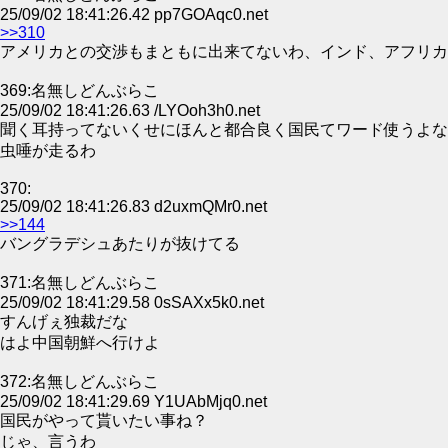
25/09/02 18:41:26.42 pp7GOAqc0.net
>>310
アメリカとの交渉もまともに出来てないわ、インド、アフリカ
369:名無しどんぶらこ
25/09/02 18:41:26.63 /LYOoh3h0.net
聞く耳持ってないくせにほんと都合良く国民てワード使うよな
虫唾が走るわ
370:
25/09/02 18:41:26.83 d2uxmQMr0.net
>>144
バングラデシュあたりが抜けてる
371:名無しどんぶらこ
25/09/02 18:41:29.58 0sSAXx5k0.net
すんげぇ独裁だな
はよ中国朝鮮へ行けよ
372:名無しどんぶらこ
25/09/02 18:41:29.69 Y1UAbMjq0.net
国民がやって貰いたい事ね？
じゃ、言うわ