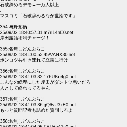
石破辞めろデモ→一万人以上
.
マスコミ「石破辞めるなが世論です」
354:与野党禍
25/09/02 18:40:57.31 m7rl14nE0.net
岸田腹話術利チャージ！
355:名無しどんぶらこ
25/09/02 18:41:00.53 45/VANX80.net
ポンコツ共引き連れて立憲に行け
356:名無しどんぶらこ
25/09/02 18:41:03.32 17FUKo4g0.net
こんなの総理にした岸田がダントツ悪いだろ
人として終わってるやん
357:名無しどんぶらこ
25/09/02 18:41:03.36 gQ6vU3zE0.net
もっと質問記者も詰めた質問しろよ
358:名無しどんぶらこ
25/09/02 18:41:04.95 FELHyA1s0.net