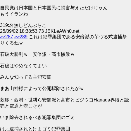
自民党は日本国と日本国民に損害与えただけじゃん
もうイランわ
319:名無しどんぶらこ
25/09/02 18:38:53.73 JEKLeAWn0.net
>>287
>>289
これは犯罪集団である安倍派の芋づる式逮捕祭
りくるねｗ
石破大勝利ｗ 安倍派・高市惨敗ｗ
石破はやめなくてよい
みんな知ってる主犯安倍
まあ山神様によって公開駆除されたがｗ
萩豚・西村・世耕ら安倍派と高市とビジウヨHanada界隈と読
売と電通と壺こそが
いま除去されるべき犯罪集団のゴミ
はよ逮捕されとけよゴミ犯罪集団