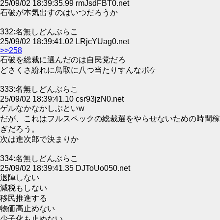
25/09/02 18:39:35.99 rmJsdFBT0.net
石破が本気出すのはいつだろうか
332:名無しどんぶらこ
25/09/02 18:39:41.02 LRjcYUag0.net
>>258
石破を総裁に選んだのは自民党だろ
どさくさ紛れに鳥取に八つ当たりすんなボケ
333:名無しどんぶらこ
25/09/02 18:39:41.10 csr93jzN0.net
ゲルなかなかしぶといw
だが、これはフルスペックの総裁選をやらせないための時間稼
ぎだろう。
次は進次郎で決まりか
334:名無しどんぶらこ
25/09/02 18:39:41.35 DJToUo050.net
退陣しない
減税もしない
移民推進する
物価高止めない
少子化も止めない