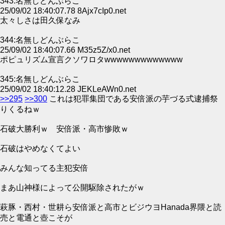
343:名無しどんぶらこ
25/09/02 18:40:07.78 8Ajx7cIp0.net
太々しさは田久保なみ
344:名無しどんぶらこ
25/09/02 18:40:07.66 M35z5Z/x0.net
ポピュリズム宣言クソワロタwwwwwwwwwwwww
345:名無しどんぶらこ
25/09/02 18:40:12.28 JEKLeAWn0.net
>>295
>>300
これは犯罪集団である安倍派の芋づる式逮捕祭
りくるねｗ
石破大勝利ｗ 安倍派・高市惨敗ｗ
石破はやめなくてよい
みんな知ってる主犯安倍
まあ山神様によって公開駆除されたがｗ
萩豚・西村・世耕ら安倍派と高市とビジウヨHanada界隈と読
売と電通と壺こそが