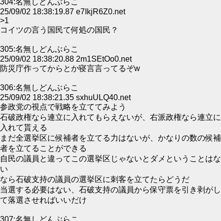
304:名無しどんぶらこ
25/09/02 18:38:19.87 e7IkjR6Z0.net
>1
コイツの言う国民て何処の国民？
305:名無しどんぶらこ
25/09/02 18:38:20.88 2m1SEtOo0.net
防災庁作ってからとか寝言言ってるぞw
306:名無しどんぶらこ
25/09/02 18:38:21.35 sxhuULQ40.net
参政党の視点で戦略を立ててみよう
石破政権なら連立に入れてもらえないが、右派政権なら連立に
入れて貰える
まだ全選挙区に候補者を立てる力はないが、かなりの数の候補
者を立てることができる
自民の議員と違ってこの選挙区じゃないとダメということはな
い
なら石破支持の議員の選挙区に刺客を立てたらどうだ
当選する必要はない、石破支持の議員から保守票を引き剥がし
て落選させればいいだけ
307:名無しどんぶらこ