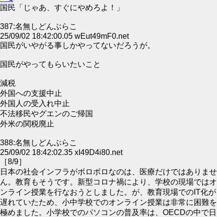
国民「じゃあ、すぐにやめろよ！」
387:名無しどんぶらこ
25/09/02 18:42:00.05 wEut49mF0.net
国民がいやがる事しかやってないだろうが。
国民がやってもらいたいこと
減税
外国への支援中止
外国人の受入れ中止
不法移民やグエンのご帰国
外米の関税廃止
388:名無しどんぶらこ
25/09/02 18:42:02.35 xI49D4i80.net
［8/9］
日本の社会インフラがボロボロなのは、医療だけではありませ
ん。教育もそうです。新型コロナ禍により、学校の現場ではオ
ンライン授業を行なおうとしました。が、教育現場でのIT化が
遅れていたため、小中学校でのオンライン授業は非常に困難を
極めました。小学校でのパソコンの普及率は、OECDの中で日