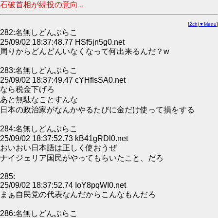
石破首相が続投の意向 ..
[
2ch
|
▼Menu
]
282:名無しどんぶらこ
25/09/02 18:37:48.77 HSf5jn5g0.net
周りからどんどんいなくなって何出来るんだ？w
283:名無しどんぶらこ
25/09/02 18:37:49.47 cYHfIsSA0.net
なら税金下げろ
あと無駄なことすんな
日本の政治家がなんかやるたびに金だけ使って損をする
284:名無しどんぶらこ
25/09/02 18:37:52.73 kB41gRDl0.net
おいおい日本語は正しく使おうぜ
ナイジェリア国民がやってもらいたこと、だろ
285:
25/09/02 18:37:52.74 IoY8pqWI0.net
まぁ自民党の代表なんだからこんなもんだろ
286:名無しどんぶらこ