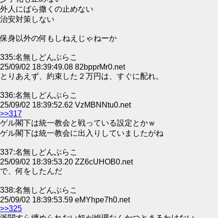
外人にばら撒くの止めない
治安対策しない
保身以外の何もしねえじゃねーか
335:名無しどんぶらこ
25/09/02 18:39:49.08 82bpprMr0.net
とりあえず、約束した２万円は、すぐに配れ。
336:名無しどんぶらこ
25/09/02 18:39:52.62 VzMBNNtu0.net
>>317
ゲル閣下は統一教会と戦っている設定とかｗ
ゲル閣下は統一教会に出入りしていましたがね
337:名無しどんぶらこ
25/09/02 18:39:53.20 ZZ6cUHOB0.net
で、何をしたんだ
338:名無しどんぶらこ
25/09/02 18:39:53.59 eMYhpe7h0.net
>>325
派閥すら纏められない奴が総理なんかつとまるわけない