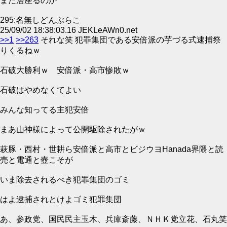
まだ居座るのか
295:名無しどんぶらこ
25/09/02 18:38:03.16 JEKLeAWn0.net
>>1
>>263
それな笑 犯罪集団である安倍派の芋づる式逮捕祭
りくるねｗ
石破大勝利ｗ 安倍派・高市惨敗ｗ
石破はやめなくてよい
みんな知ってる主犯安倍
まあ山神様によって公開駆除されたがｗ
萩豚・西村・世耕ら安倍派と高市とビジウヨHanada界隈と読
売と電通と壺こそが
いま除去されるべき犯罪集団のゴミ
はよ逮捕されとけよゴミ犯罪集団
あ、参政党、国民民主玉木、兵庫斎藤、ＮＨＫ党立花、石丸笑