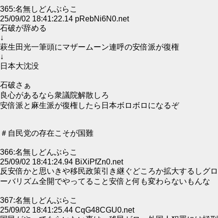
365:名無しどんぶらこ
25/09/02 18:41:22.14 pRebNi6N0.net
石破が辞める
↓
萩生田光一筆頭にマザームーン連呼の安倍派が復権
↓
日本大沈没
石破さぁ
良心があるなら衆議院解散しろ
安倍派と麻生派が復権したら日本ボロボロになるぞ
＃自民党の存在こそが国難
366:名無しどんぶらこ
25/09/02 18:41:24.94 BiXiPfZn0.net
反安倍かと思いきや移民政策引き継ぐどころか拡大するしグロ
ーバリズム全開でやってること安倍と何も変わらないもんな
367:名無しどんぶらこ
25/09/02 18:41:25.44 CqG48CGU0.net