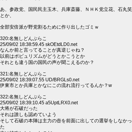
あ、参政党、国民民主玉木、兵庫斎藤、ＮＨＫ党立花、石丸笑
とか、
全部安倍派が野党割るために作り出したゴミｗ
320:名無しどんぶらこ
25/09/02 18:38:59.45 skOEtdLD0.net
なんか前と言ってることが真逆じゃね？
以前はポピュリズムがどうとかこうとか
それとも違う国の国民の声が聞こえるのか？
321:名無しどんぶらこ
25/09/02 18:39:07.55 UD/BRGLs0.net
伊東市とか兵庫とかなにこの流れ流行ってるんか？w
322:名無しどんぶらこ
25/09/02 18:39:10.45 a5UptLRX0.net
大将が石破だった
それは誰しも認めていよう
そして石破の本陣は主力の壺を前面に出しての選挙をしなかっ
た