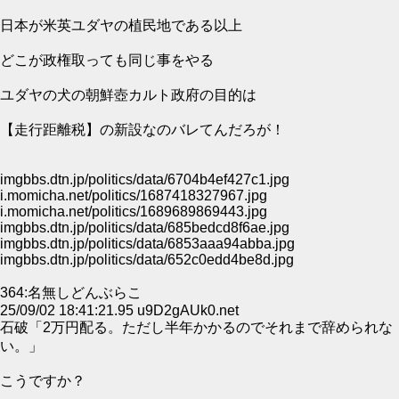
日本が米英ユダヤの植民地である以上
どこが政権取っても同じ事をやる
ユダヤの犬の朝鮮壺カルト政府の目的は
【走行距離税】の新設なのバレてんだろが！
imgbbs.dtn.jp/politics/data/6704b4ef427c1.jpg
i.momicha.net/politics/1687418327967.jpg
i.momicha.net/politics/1689689869443.jpg
imgbbs.dtn.jp/politics/data/685bedcd8f6ae.jpg
imgbbs.dtn.jp/politics/data/6853aaa94abba.jpg
imgbbs.dtn.jp/politics/data/652c0edd4be8d.jpg
364:名無しどんぶらこ
25/09/02 18:41:21.95 u9D2gAUk0.net
石破「2万円配る。ただし半年かかるのでそれまで辞められな
い。」
こうですか？