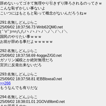
辞めないってゴネて無理やり引きずり降ろされるのってさｗ
こんな恥ずかしい事ないよ
こいつにはもともと恥って概念がないんだろうねｗ
291:名無しどんぶらこ
25/09/02 18:37:56.73 Wrib62QM0.net
( ﾟ∀ﾟ)ｧﾊﾊ八八ﾉヽﾉヽﾉヽﾉ ＼ﾉ ＼ / ＼ / ＼
国民のやりたい事ｗｗｗ
お前が辞める事だよｗｗｗｗｗ
292:名無しどんぶらこ
25/09/02 18:37:58.69 4oggeZ/G0.net
ガソリン減税とか絶対無理だろ
宮沢に反発出来ないだろ
293:名無しどんぶらこ
25/09/02 18:37:58.81 IEBBbxea0.net
>>266
もうなんでも有りだな
294:名無しどんぶらこ
25/09/02 18:38:01.01 2GOVd9bm0.net