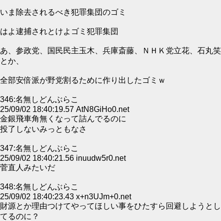
いま除去されるべき犯罪集団のゴミ
はよ逮捕されとけよゴミ犯罪集団
あ、参政党、国民民主玉木、兵庫斎藤、ＮＨＫ党立花、石丸笑
とか、
全部安倍派が野党割るために作り出したゴミｗ
346:名無しどんぶらこ
25/09/02 18:40:19.57 AtN8GiHo0.net
金銀飛車角無くなって詰んでるのに
投了しないみっともなさ
347:名無しどんぶらこ
25/09/02 18:40:21.56 inuudw5r0.net
菅直人みたいだ
348:名無しどんぶらこ
25/09/02 18:40:23.43 x+n3UJm+0.net
財源とか理由つけてやってほしい事をひたすら回避しようとし
てるのに？