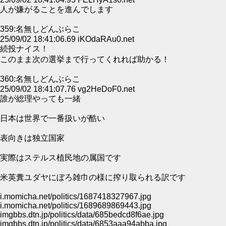
人が嫌がることを進んでします
359:名無しどんぶらこ
25/09/02 18:41:06.69 iKOdaRAu0.net
続投ナイス！
このまま次の選挙まで行ってくれれば助かる！
360:名無しどんぶらこ
25/09/02 18:41:07.76 vg2HeDoF0.net
誰が総理やっても一緒
日本は世界で一番扱いが酷い
表向きは独立国家
実際はステルス植民地の属国です
米英糞ユダヤにぼろ雑巾の様に搾り取られる訳です
i.momicha.net/politics/1687418327967.jpg
i.momicha.net/politics/1689689869443.jpg
imgbbs.dtn.jp/politics/data/685bedcd8f6ae.jpg
imgbbs.dtn.jp/politics/data/6853aaa94abba.jpg