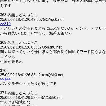
国民がやってもらいたい事は 移民ゼロ 外国人犯罪には極刑
をです
368:名無しどんぶらこ
25/09/02 18:41:26.42 pp7GOAqc0.net
>>310
アメリカとの交渉もまともに出来てないわ、インド、アフリカ
から移民いれようとするわ、滅茶苦茶だろ
369:名無しどんぶらこ
25/09/02 18:41:26.63 /LYOoh3h0.net
聞く耳持ってないくせにほんと都合良く国民てワード使うよな
コイツら
虫唾が走るわ
370:
25/09/02 18:41:26.83 d2uxmQMr0.net
>>144
バングラデシュあたりが抜けてる
371:名無しどんぶらこ
25/09/02 18:41:29.58 0sSAXx5k0.net
すんげぇ独裁だな