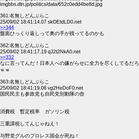
imgbbs.dtn.jp/politics/data/652c0edd4be8d.jpg
361:名無しどんぶらこ
25/09/02 18:41:14.07 skOEtdLD0.net
>>344
盤面ひっくり返しって奥の手が残ってるのかも
362:名無しどんぶらこ
25/09/02 18:41:17.19 qJ2t2NkA0.net
>>332
なに言ってんだ！日本人への嫌がらせに全力を尽くしてるだろ
ｗｗ
363:名無しどんぶらこ
25/09/02 18:41:19.06 vg2HeDoF0.net
国民民主も参政党も自民党別動隊の壺
消費税 暫定税率 ガソリン税
三重課税してんじゃねえ！
与野党グルのプロレス国会が死ね！