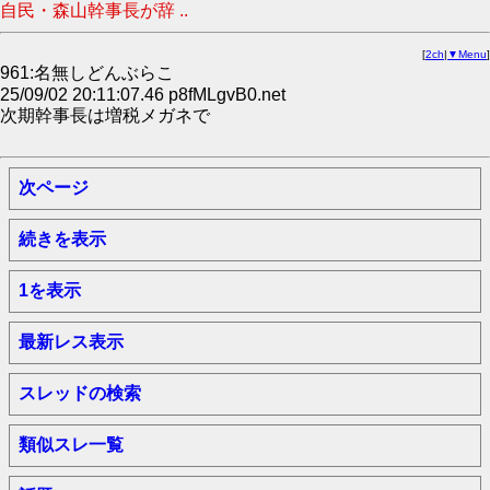
自民・森山幹事長が辞 ..
[
2ch
|
▼Menu
]
961:名無しどんぶらこ
25/09/02 20:11:07.46 p8fMLgvB0.net
次期幹事長は増税メガネで
次ページ
続きを表示
1を表示
最新レス表示
スレッドの検索
類似スレ一覧