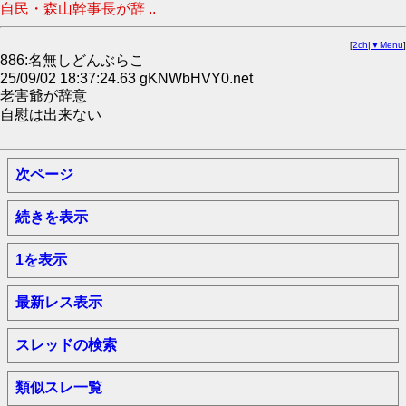
自民・森山幹事長が辞 ..
[
2ch
|
▼Menu
]
886:名無しどんぶらこ
25/09/02 18:37:24.63 gKNWbHVY0.net
老害爺が辞意
自慰は出来ない
次ページ
続きを表示
1を表示
最新レス表示
スレッドの検索
類似スレ一覧