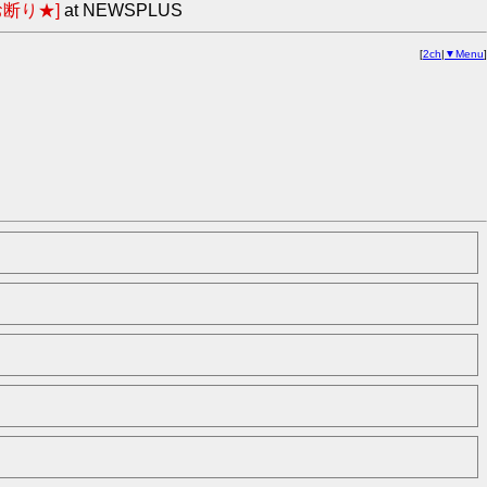
断り★]
at NEWSPLUS
[
2ch
|
▼Menu
]