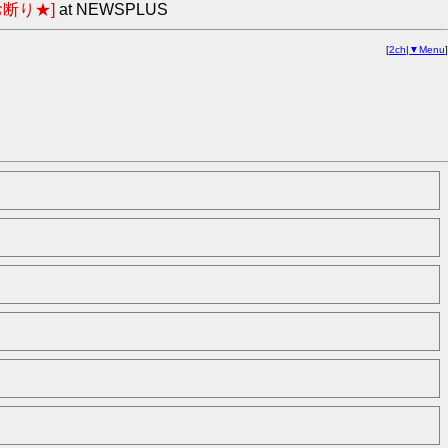
断り★]
at NEWSPLUS
[
2ch
|
▼Menu
]