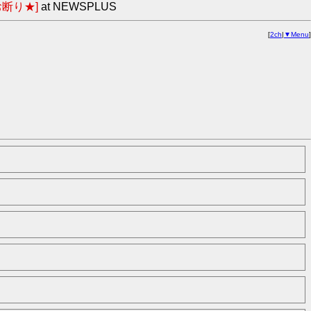
断り★]
at NEWSPLUS
[
2ch
|
▼Menu
]