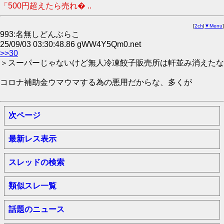
「500円超えたら売れ� ..
[
2ch
|
▼Menu
]
993:名無しどんぶらこ
25/09/03 03:30:48.86 gWW4Y5Qm0.net
>>30
＞スーパーじゃないけど無人冷凍餃子販売所は軒並み消えたな
コロナ補助金ウマウマする為の悪用だからな、多くが
次ページ
最新レス表示
スレッドの検索
類似スレ一覧
話題のニュース